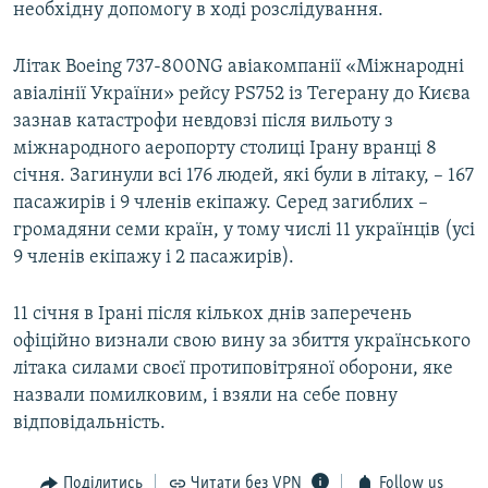
необхідну допомогу в ході розслідування.
Літак Boeing 737-800NG авіакомпанії «Міжнародні
авіалінії України» рейсу PS752 із Тегерану до Києва
зазнав катастрофи невдовзі після вильоту з
міжнародного аеропорту столиці Ірану вранці 8
січня. Загинули всі 176 людей, які були в літаку, – 167
пасажирів і 9 членів екіпажу. Серед загиблих –
громадяни семи країн, у тому числі 11 українців (усі
9 членів екіпажу і 2 пасажирів).
11 січня в Ірані після кількох днів заперечень
офіційно визнали свою вину за збиття українського
літака силами своєї протиповітряної оборони, яке
назвали помилковим, і взяли на себе повну
відповідальність.
Поділитись
Читати без VPN
Follow us