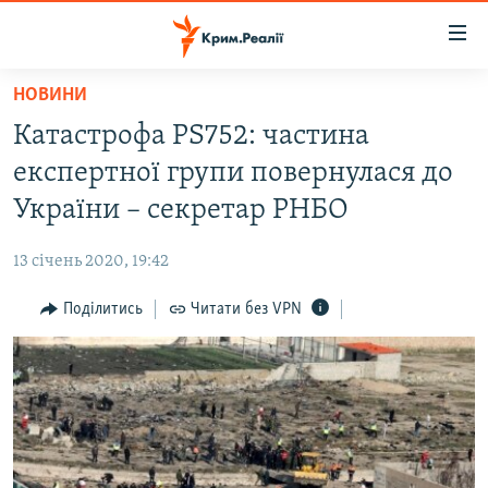
Доступність
посилання
Перейти
НОВИНИ
до
НОВИНИ
Катастрофа PS752: частина
основного
ВОДА.КРИМ
матеріалу
експертної групи повернулася до
ВІДЕО ТА ФОТО
Перейти
України – секретар РНБО
до
ПОЛІТИКА
основної
13 січень 2020, 19:42
БЛОГИ
навігації
Перейти
Поділитись
Читати без VPN
ПОГЛЯД
до
ІНТЕРВ'Ю
пошуку
ВСЕ ЗА ДЕНЬ
СПЕЦПРОЕКТИ
ЯК ОБІЙТИ БЛОКУВАННЯ
ДЕПОРТАЦІЯ