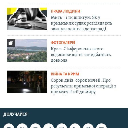
ПРАВА ЛЮДИНИ
Мить – і ти шпигун. Як у
кримських судах розглядають
звинувачення в держзраді
ФОТОГАЛЕРЕЇ
Краса Сімферопольського
водосховища та занедбаність
довкола
ВІЙНА ТА КРИМ
Сорок днів, сорок ночей. Про
результати кримської операції з
примусу Росії до миру
ДОЛУЧАЙСЯ!