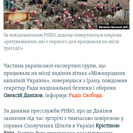
ВІДЕОУРОКИ «ELIFBE»
Русский
СВІДЧЕННЯ ОКУПАЦІЇ
Qırımtatar
УКРАЇНСЬКА ПРОБЛЕМА КРИМУ
За повідомленням РНБО, додому повертаються зокрема
ДОЛУЧАЙСЯ!
ІНФОГРАФІКА
«рятувальники, які з першого дня працювали на місці
трагедії»
Усі сайти RFE/RL
Частина української експертної групи, що
працювала на місці падіння літака «Міжнародних
авіаліній України», повернулася з Ірану, повідомив
секретар Ради національної безпеки і оборони
Олексій Данілов
, інформує
Радіо Свобода
.​
За даними пресслужби РНБО, про це Данілов
зазначив під час зустрічі з тимчасово повіреною у
справах Сполучених Штатів в Україні
Крістіною