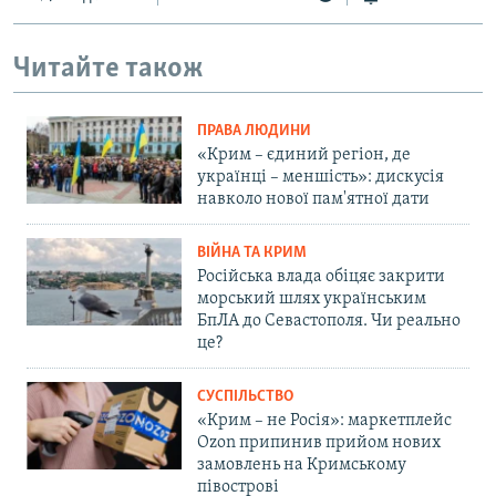
Читайте також
ПРАВА ЛЮДИНИ
«Крим – єдиний регіон, де
українці – меншість»: дискусія
навколо нової пам'ятної дати
ВІЙНА ТА КРИМ
Російська влада обіцяє закрити
морський шлях українським
БпЛА до Севастополя. Чи реально
це?
СУСПІЛЬСТВО
«Крим – не Росія»: маркетплейс
Ozon припинив прийом нових
замовлень на Кримському
півострові