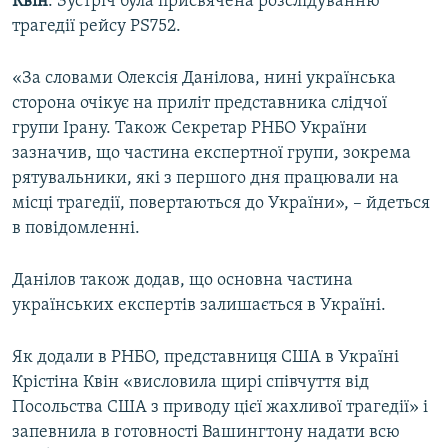
Квін
. Зустріч була присвячена розслідуванню
трагедії рейсу PS752.
«За словами Олексія Данілова, нині українська
сторона очікує на приліт представника слідчої
групи Ірану. Також Секретар РНБО України
зазначив, що частина експертної групи, зокрема
рятувальники, які з першого дня працювали на
місці трагедії, повертаються до України», – йдеться
в повідомленні.
Данілов також додав, що основна частина
українських експертів залишається в Україні.
Як додали в РНБО, представниця США в Україні
Крістіна Квін «висловила щирі співчуття від
Посольства США з приводу цієї жахливої трагедії» і
запевнила в готовності Вашингтону надати всю