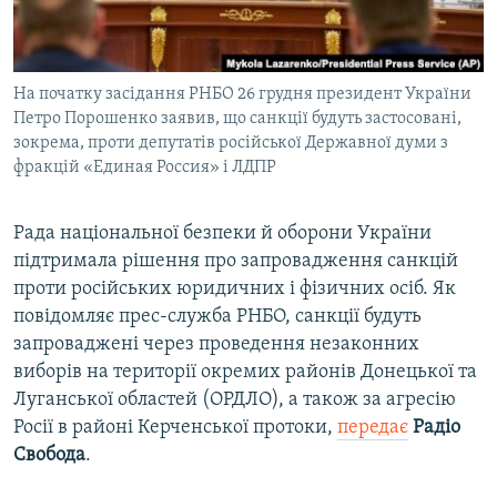
ВІДЕОУРОКИ «ELIFBE»
Русский
СВІДЧЕННЯ ОКУПАЦІЇ
Qırımtatar
На початку засідання РНБО 26 грудня президент України
УКРАЇНСЬКА ПРОБЛЕМА КРИМУ
Петро Порошенко заявив, що санкції будуть застосовані,
ДОЛУЧАЙСЯ!
ІНФОГРАФІКА
зокрема, проти депутатів російської Державної думи з
фракцій «Единая Россия» і ЛДПР
Рада національної безпеки й оборони України
Усі сайти RFE/RL
підтримала рішення про запровадження санкцій
проти російських юридичних і фізичних осіб. Як
повідомляє прес-служба РНБО, санкції будуть
запроваджені через проведення незаконних
виборів на території окремих районів Донецької та
Луганської областей (ОРДЛО), а також за агресію
Росії в районі Керченської протоки,
передає
Радіо
Свобода
.