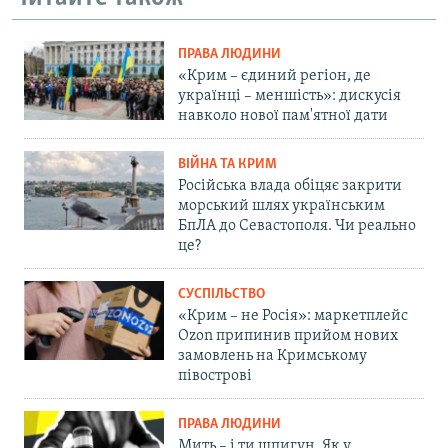
ПРАВА ЛЮДИНИ
«Крим – єдиний регіон, де
українці – меншість»: дискусія
навколо нової пам'ятної дати
ВІЙНА ТА КРИМ
Російська влада обіцяє закрити
морський шлях українським
БпЛА до Севастополя. Чи реально
це?
СУСПІЛЬСТВО
«Крим – не Росія»: маркетплейс
Ozon припинив прийом нових
замовлень на Кримському
півострові
ПРАВА ЛЮДИНИ
Мить – і ти шпигун. Як у