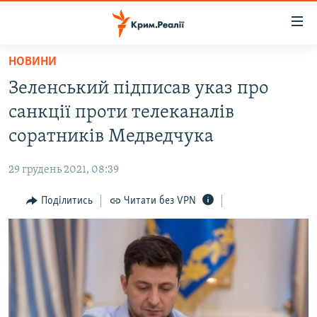
Доступність
посилання
Перейти
НОВИНИ
до
НОВИНИ
Зеленський підписав указ про
основного
ВОДА.КРИМ
матеріалу
санкції проти телеканалів
ВІДЕО ТА ФОТО
Перейти
соратників Медведчука
до
ПОЛІТИКА
основної
29 грудень 2021, 08:39
БЛОГИ
навігації
Перейти
Поділитись
Читати без VPN
ПОГЛЯД
до
ІНТЕРВ'Ю
пошуку
ВСЕ ЗА ДЕНЬ
СПЕЦПРОЕКТИ
ЯК ОБІЙТИ БЛОКУВАННЯ
ДЕПОРТАЦІЯ