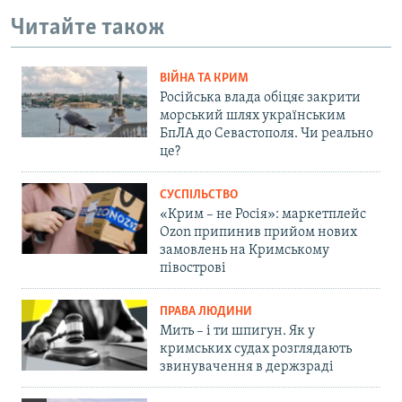
Читайте також
ВІЙНА ТА КРИМ
Російська влада обіцяє закрити
морський шлях українським
БпЛА до Севастополя. Чи реально
це?
СУСПІЛЬСТВО
«Крим – не Росія»: маркетплейс
Ozon припинив прийом нових
замовлень на Кримському
півострові
ПРАВА ЛЮДИНИ
Мить – і ти шпигун. Як у
кримських судах розглядають
звинувачення в держзраді