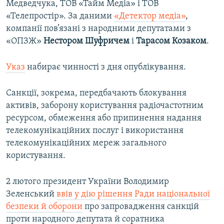
Медведчука, ТОВ «Тайм Медіа» і ТОВ
«Телепростір». За даними
«Детектор медіа»
,
компанії пов’язані з народними депутатами з
«ОПЗЖ»
Нестором Шуфричем
і
Тарасом Козаком
.
Указ
набирає чинності з дня опублікування.
Санкції, зокрема, передбачають блокування
активів, заборону користування радіочастотним
ресурсом, обмеження або припинення надання
телекомунікаційних послуг і використання
телекомунікаційних мереж загального
користування.
2 лютого президент України Володимир
Зеленський
ввів у дію рішення Ради національної
безпеки й оборони
про запровадження санкцій
проти народного депутата й соратника