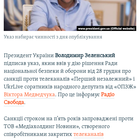
ВІДЕОУРОКИ «ELIFBE»
Русский
СВІДЧЕННЯ ОКУПАЦІЇ
Qırımtatar
УКРАЇНСЬКА ПРОБЛЕМА КРИМУ
Указ набирає чинності з дня опублікування
ДОЛУЧАЙСЯ!
ІНФОГРАФІКА
Президент України
Володимир Зеленський
підписав указ, яким ввів у дію рішення Ради
Усі сайти RFE/RL
національної безпеки й оборони від 28 грудня про
санкції проти телеканалів «Перший незалежний» і
UkrLive соратників народного депутата від «ОПЗЖ»
Віктора Медведчука
. Про це інформує
Радіо
Свобода
.
Санкції строком на п’ять років запроваджені проти
ТОВ «Медіахолдинг Новини», створеного
співробітниками закритих
телеканалів