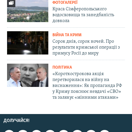
ФОТОГАЛЕРЕЇ
Краса Сімферопольського
водосховища та занедбаність
довкола
ВІЙНА ТА КРИМ
Сорок днів, сорок ночей. Про
результати кримської операції з
примусу Росії до миру
ПОЛІТИКА
«Короткострокова акція
перетворилася на війну на
виснаження»: Як пропаганда РФ
у Криму пояснює невдачі «СВО»
та залякує «мінними атаками»
ДОЛУЧАЙСЯ!