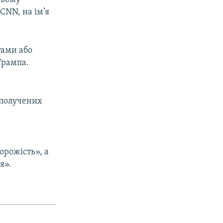
CNN, на ім’я
тами або
Трампа.
Сполучених
орожість», а
я».