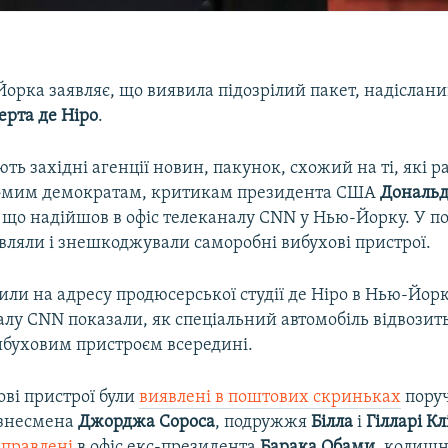
орка заявляє, що виявила підозрілий пакет, надіслани
ерта де Ніро
.
ть західні агенції новин, пакунок, схожий на ті, які 
домим демократам, критикам президента США
Дональд
, що надійшов в офіс телеканалу CNN у Нью-Йорку. У п
вляли і знешкоджували саморобні вибухові пристрої.
ли на адресу продюсерської студії де Ніро в Нью-Йор
алу CNN показали, як спеціальний автомобіль відвозить
буховим пристроєм всередині.
ові пристрої були
виявлені в поштових скриньках
поруч
ізнесмена
Джорджа Сороса
, подружжя
Білла
і
Гілларі К
аправлені
в офіс екс-президента
Барака Обами
, колиш