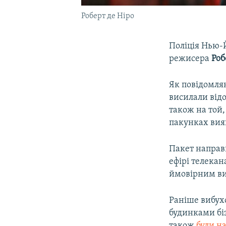
Роберт де Ніро
Поліція Нью-Й
режисера
Роб
Як повідомляю
висилали ві
також на той
пакунках вия
Пакет направи
ефірі телекан
ймовірним ви
Раніше вибух
будинками б
також
були н