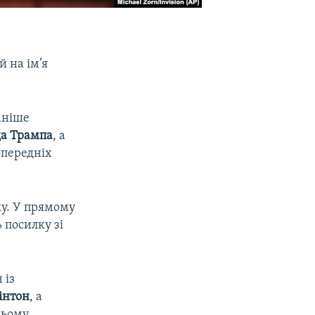
й на ім’я
раніше
а Трампа
, а
опередніх
ку. У прямому
 посилку зі
 із
лінтон
, а
ньому