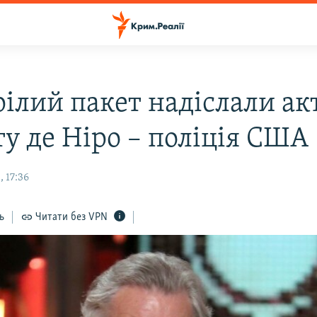
рілий пакет надіслали ак
ту де Ніро – поліція США
 17:36
ь
Читати без VPN