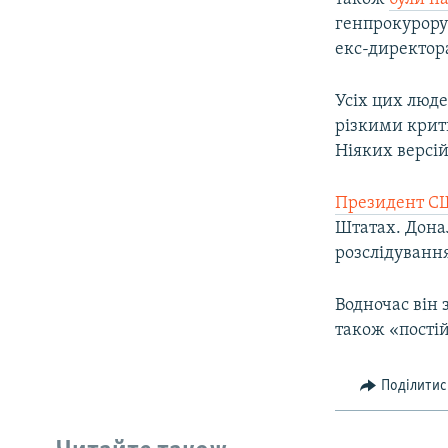
генпрокурор
екс-директо
Усіх цих люде
різкими крит
Ніяких версій
Президент С
Штатах. Дона
розслідування
Водночас він 
також «постій
Поділитис