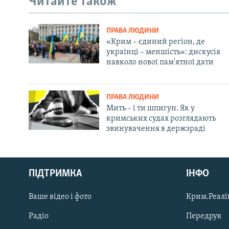
Читайте також
ПРАВА ЛЮДИНИ
«Крим – єдиний регіон, де
українці – меншість»: дискусія
навколо нової пам'ятної дати
ПРАВА ЛЮДИНИ
Мить – і ти шпигун. Як у
кримських судах розглядають
звинувачення в держзраді
Русский
ПІДТРИМКА
ІНФО
Qırımtatar
Ваше відео і фото
Крим.Реалії
ДОЛУЧАЙСЯ!
Радіо
Передрук