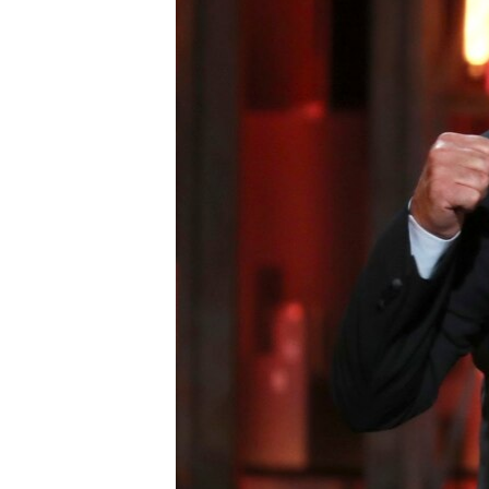
ВІДЕОУРОКИ «ELIFBE»
СВІДЧЕННЯ ОКУПАЦІЇ
УКРАЇНСЬКА ПРОБЛЕМА КРИМУ
ІНФОГРАФІКА