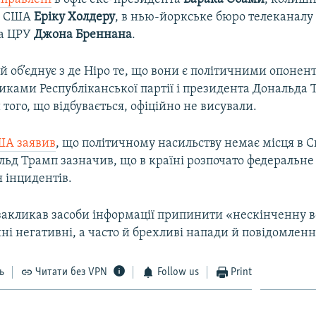
у США
Еріку Холдеру
, в нью-йоркське бюро телеканалу 
ра ЦРУ
Джона Бреннана
.
й об’єднує з де Ніро те, що вони є політичними опонен
иками Республіканської партії і президента Дональда 
 того, що відбувається, офіційно не висували.
ША заявив
, що політичному насильству немає місця в 
льд Трамп зазначив, що в країні розпочато федеральне
 інцидентів.
закликав засоби інформації припинити «нескінченну в
ні негативні, а часто й брехливі напади й повідомленн
ь
Читати без VPN
Follow us
Print