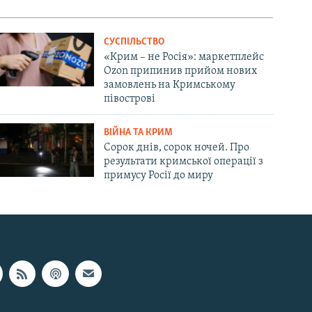
СУСПІЛЬСТВО
«Крим – не Росія»: маркетплейс
Ozon припинив прийом нових
замовлень на Кримському
півострові
ВІЙНА ТА КРИМ
Сорок днів, сорок ночей. Про
результати кримської операції з
примусу Росії до миру