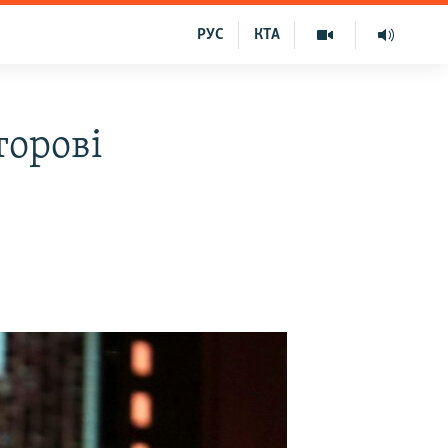
РУС
КТА
торові