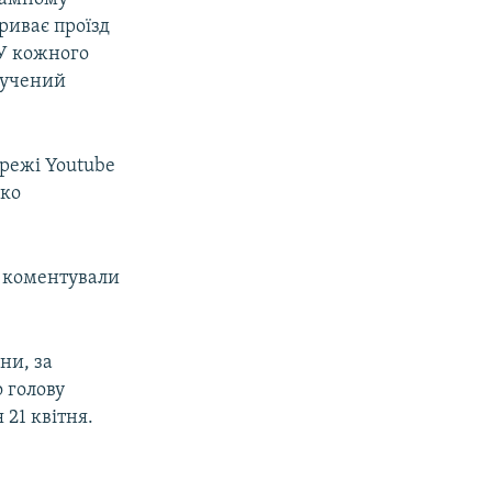
риває проїзд
«У кожного
ручений
ережі Youtube
нко
е коментували
ни, за
 голову
 21 квітня.