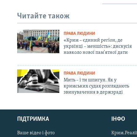
Читайте також
ПРАВА ЛЮДИНИ
«Крим – єдиний регіон, де
українці – меншість»: дискусія
навколо нової пам'ятної дати
ПРАВА ЛЮДИНИ
Мить – і ти шпигун. Як у
кримських судах розглядають
звинувачення в держзраді
Русский
ПІДТРИМКА
ІНФО
Qırımtatar
Ваше відео і фото
Крим.Реалії
ДОЛУЧАЙСЯ!