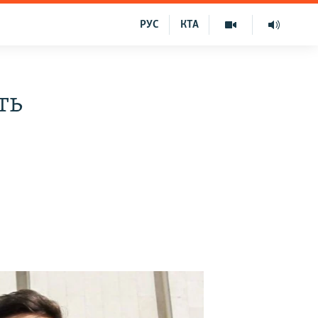
РУС
КТА
ть