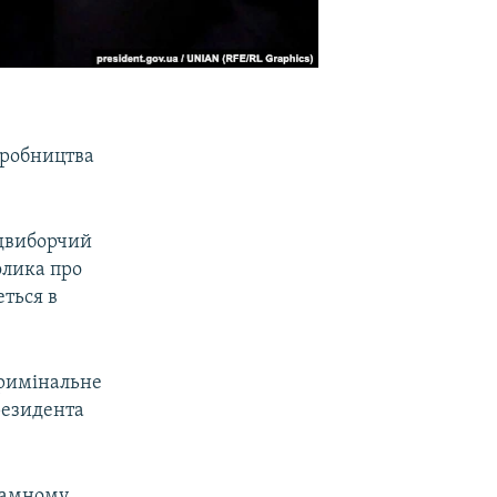
иробництва
едвиборчий
олика про
ться в
кримінальне
резидента
кламному