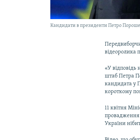
Кандидати в президенти Петро Порошен
Передвиборч
відеоролика 
«У відповідь
штаб Петра П
кандидата у 
короткому по
11 квітня Мін
провадження ч
України нібит
Відео, що обу