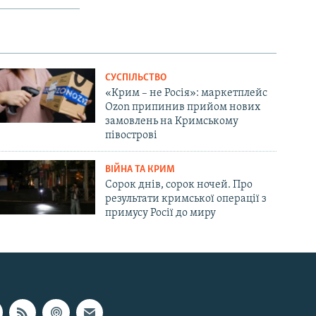
СУСПІЛЬСТВО
«Крим – не Росія»: маркетплейс
Ozon припинив прийом нових
замовлень на Кримському
півострові
ВІЙНА ТА КРИМ
Сорок днів, сорок ночей. Про
результати кримської операції з
примусу Росії до миру