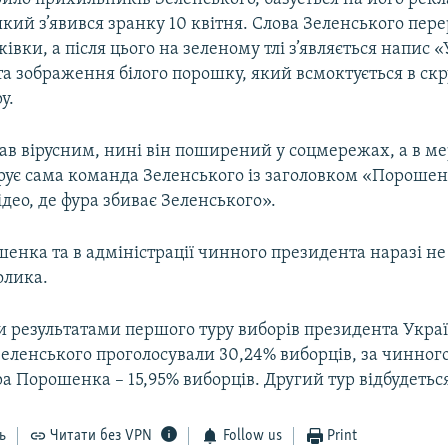
який з’явився зранку 10 квітня. Слова Зеленського пере
жівки, а після цього на зеленому тлі з’являється напис 
та зображення білого порошку, який всмоктується в ск
у.
ав вірусним, нині він поширений у соцмережах, а в м
рує сама команда Зеленського із заголовком «Пороше
ідео, де фура збиває Зеленського».
шенка та в адміністрації чинного президента наразі н
олика.
и результатами першого туру виборів президента Украї
еленського проголосували 30,24% виборців, за чинного
 Порошенка – 15,95% виборців. Другий тур відбудеться
ь
Читати без VPN
Follow us
Print