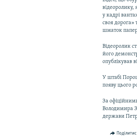
відеоролику, 
у кадрі ванта
своя дорога» 
шматок папер
Відеоролик ст
його демонст
опублікував в
У штабі Поро
появу цього р
За офіційним
Володимира З
держави Петра
Поділитис