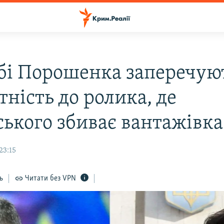
бі Порошенка заперечую
ність до ролика, де
ського збиває вантажівка
23:15
ь
Читати без VPN