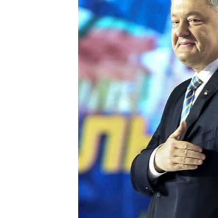
ВІДЕОУРОКИ «ELIFBE»
СВІДЧЕННЯ ОКУПАЦІЇ
УКРАЇНСЬКА ПРОБЛЕМА КРИМУ
ІНФОГРАФІКА