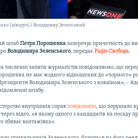
ко (ліворуч) і Володимир Зеленський
ий штаб
Петра
Порошенка
заперечує причетність до в
про
Володимира
Зеленського
, передає
Радіо Свобода
.
 на численні запити журналістів повідомляємо, що пер
орошенка не має жодного відношення до «чорного» р
Президенти Володимира Зеленського з кокаїном», – йде
відомленні штабу.
істерство внутрішніх справ
повідомило
, що порушило 
ерез відео, «в якому одного з кандидатів на посаду п
о збиває вантажівка».
рило прихильників Зеленського, базується на його ре