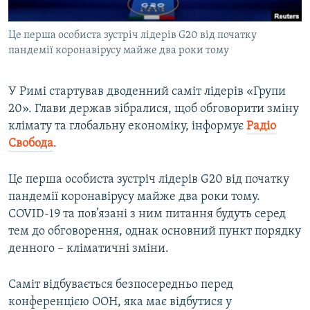
ВІДЕОУРОКИ «ELIFBE»
Русский
Це перша особиста зустріч лідерів G20 від початку
СВІДЧЕННЯ ОКУПАЦІЇ
Qırımtatar
пандемії коронавірусу майже два роки тому
УКРАЇНСЬКА ПРОБЛЕМА КРИМУ
ДОЛУЧАЙСЯ!
ІНФОГРАФІКА
У Римі стартував дводенний саміт лідерів «Групи
20». Глави держав зібралися, щоб обговорити зміну
клімату та глобальну економіку, інформує
Радіо
Свобода
.
Усі сайти RFE/RL
Це перша особиста зустріч лідерів G20 від початку
пандемії коронавірусу майже два роки тому.
COVID-19 та пов’язані з ним питання будуть серед
тем до обговорення, однак основний пункт порядку
денного – кліматичні зміни.
Саміт відбувається безпосередньо перед
конференцією ООН, яка має відбутися у