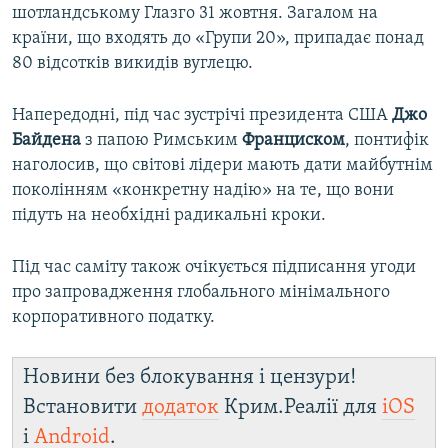
шотландському Глазго 31 жовтня. Загалом на
країни, що входять до «Групи 20», припадає понад
80 відсотків викидів вуглецю.
Напередодні, під час зустрічі президента США
Джо
Байдена
з папою Римським
Франциском
, понтифік
наголосив, що світові лідери мають дати майбутнім
поколінням «конкретну надію» на те, що вони
підуть на необхідні радикальні кроки.
Під час саміту також очікується підписання угоди
про запровадження глобального мінімального
корпоративного податку.
Новини без блокування і цензури!
Встановити
додаток
Крим.Реалії для
iOS
і
Android
.