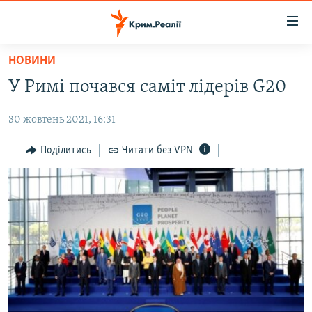
Доступність
посилання
Перейти
НОВИНИ
до
НОВИНИ
У Римі почався саміт лідерів G20
основного
ВОДА.КРИМ
матеріалу
30 жовтень 2021, 16:31
ВІДЕО ТА ФОТО
Перейти
до
ПОЛІТИКА
Поділитись
Читати без VPN
основної
БЛОГИ
навігації
Перейти
ПОГЛЯД
до
ІНТЕРВ'Ю
пошуку
ВСЕ ЗА ДЕНЬ
СПЕЦПРОЕКТИ
ЯК ОБІЙТИ БЛОКУВАННЯ
ДЕПОРТАЦІЯ