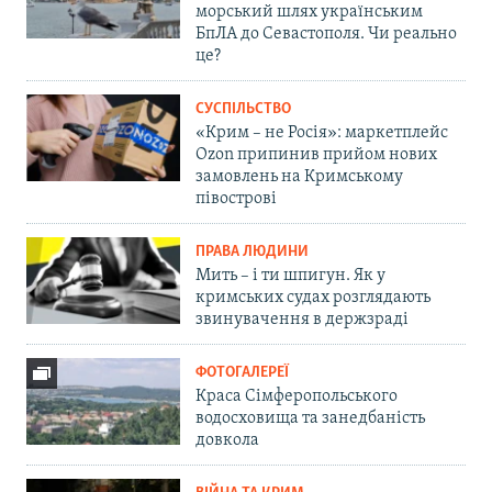
морський шлях українським
БпЛА до Севастополя. Чи реально
це?
СУСПІЛЬСТВО
«Крим – не Росія»: маркетплейс
Ozon припинив прийом нових
замовлень на Кримському
півострові
ПРАВА ЛЮДИНИ
Мить – і ти шпигун. Як у
кримських судах розглядають
звинувачення в держзраді
ФОТОГАЛЕРЕЇ
Краса Сімферопольського
водосховища та занедбаність
довкола