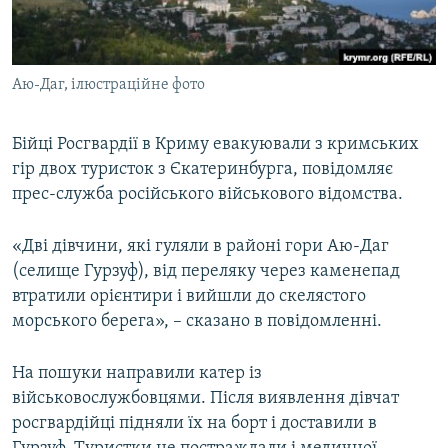
ВІДЕОУРОКИ «ELIFBE»
Русский
СВІДЧЕННЯ ОКУПАЦІЇ
Qırımtatar
Аю-Даг, ілюстраційне фото
УКРАЇНСЬКА ПРОБЛЕМА КРИМУ
ДОЛУЧАЙСЯ!
ІНФОГРАФІКА
Бійці Росгвардії в Криму евакуювали з кримських
гір двох туристок з Єкатеринбурга, повідомляє
прес-служба російського військового відомства.
Усі сайти RFE/RL
«Дві дівчини, які гуляли в районі гори Аю-Даг
(селище Гурзуф), від переляку через каменепад
втратили орієнтири і вийшли до скелястого
морського берега», – сказано в повідомленні.
На пошуки направили катер із
військовослужбовцями. Після виявлення дівчат
росгвардійці підняли їх на борт і доставили в