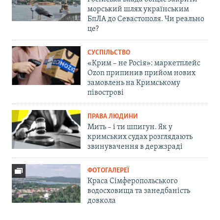
морський шлях українським
БпЛА до Севастополя. Чи реально
це?
СУСПІЛЬСТВО
«Крим – не Росія»: маркетплейс
Ozon припинив прийом нових
замовлень на Кримському
півострові
ПРАВА ЛЮДИНИ
Мить – і ти шпигун. Як у
кримських судах розглядають
звинувачення в держзраді
ФОТОГАЛЕРЕЇ
Краса Сімферопольського
водосховища та занедбаність
довкола