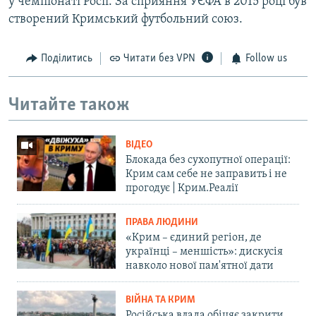
у чемпіонаті Росії. За сприяння УЄФА в 2015 році був
створений Кримський футбольний союз.
Поділитись
Читати без VPN
Follow us
Читайте також
ВІДЕО
Блокада без сухопутної операції:
Крим сам себе не заправить і не
прогодує | Крим.Реалії
ПРАВА ЛЮДИНИ
«Крим – єдиний регіон, де
українці – меншість»: дискусія
навколо нової пам'ятної дати
ВІЙНА ТА КРИМ
Російська влада обіцяє закрити