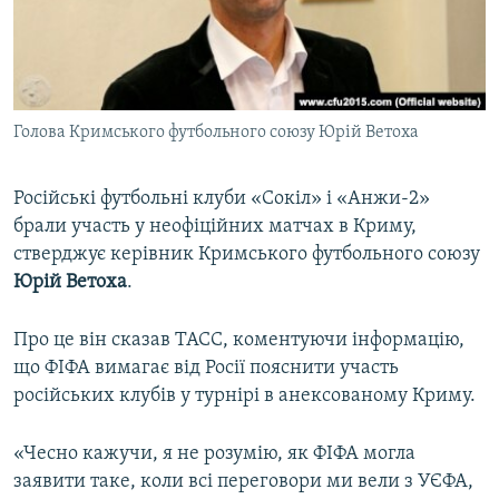
ВІДЕОУРОКИ «ELIFBE»
Русский
СВІДЧЕННЯ ОКУПАЦІЇ
Qırımtatar
УКРАЇНСЬКА ПРОБЛЕМА КРИМУ
Голова Кримського футбольного союзу Юрій Ветоха
ДОЛУЧАЙСЯ!
ІНФОГРАФІКА
Російські футбольні клуби «Сокіл» і «Анжи-2»
брали участь у неофіційних матчах в Криму,
Усі сайти RFE/RL
стверджує керівник Кримського футбольного союзу
Юрій Ветоха
.
Про це він сказав ТАСС, коментуючи інформацію,
що ФІФА вимагає від Росії пояснити участь
російських клубів у турнірі в анексованому Криму.
«Чесно кажучи, я не розумію, як ФІФА могла
заявити таке, коли всі переговори ми вели з УЄФА,