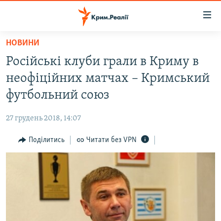
Доступність
посилання
Перейти
НОВИНИ
до
НОВИНИ
Російські клуби грали в Криму в
основного
ВОДА.КРИМ
матеріалу
неофіційних матчах – Кримський
ВІДЕО ТА ФОТО
Перейти
футбольний союз
до
ПОЛІТИКА
основної
27 грудень 2018, 14:07
БЛОГИ
навігації
Перейти
Поділитись
Читати без VPN
ПОГЛЯД
до
ІНТЕРВ'Ю
пошуку
ВСЕ ЗА ДЕНЬ
СПЕЦПРОЕКТИ
ЯК ОБІЙТИ БЛОКУВАННЯ
ДЕПОРТАЦІЯ