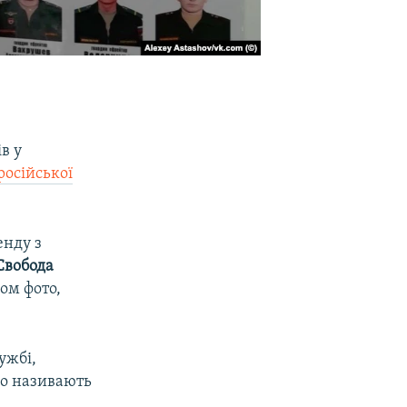
в у
російської
енду з
Свобода
ром фото,
ужбі,
йно називають