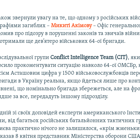
кож звернули увагу на те, що одному з російських вій
графіями загиблих –
Микиті Акімову
– Офіс генерально
омив про підозру в порушенні законів та звичаїв війни
 отримали ще дев’ятеро військових 64-ої бригади.
зслідувальної групи
Conflict Intelligence Team (CIT)
, як
осило прокоментувати ситуацію навколо 64-ої ОМСБр, 
сієм Асташовим цифра у 1500 військовослужбовців пер
ригади в Україну реальна, якщо йдеться лише про конт
внені, що номінально бригада збережеться, але на фрон
ше за все, передадуть іншому підрозділу.
дній зі своїх доповідей експерти американського Інст
и, від багатьох російських батальйонних тактичних гр
Києва практично нічого не залишилося, «крім жменьки
сказав 8 квітня представник Міністерства оборони США