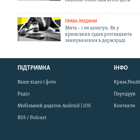
ПРАВА ЛЮДИНИ
Мить – і ти шпигун. Як у
кримських судах розглядають
звинувачення в держзраді
Русский
ПІДТРИМКА
ІНФО
Qırımtatar
Ваше відео і фото
Крим.Реалії
ДОЛУЧАЙСЯ!
Радіо
Передрук
Мобільний додаток Android | iOS
Контакти
RSS / Podcast
Усі сайти RFE/RL