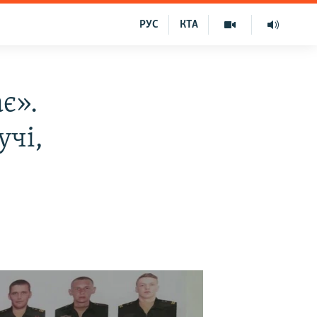
РУС
КТА
є».
учі,