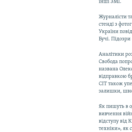
інші ЗМІ.
Журналісти та
стенді з фото
України повід
Бучі. Підозри
Аналітики ро
Свобода попр
названа Олек
відправкою б
CIT також упе
залишки, швид
Як пишуть в о
вивчення війн
відступу від 
техніки», як 