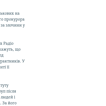
ськових на
го прокурора
 за злочини у
их Радіо
кажуть, що
ед
рактників. У
ті її
итуту
уп після
 людей і
. За його