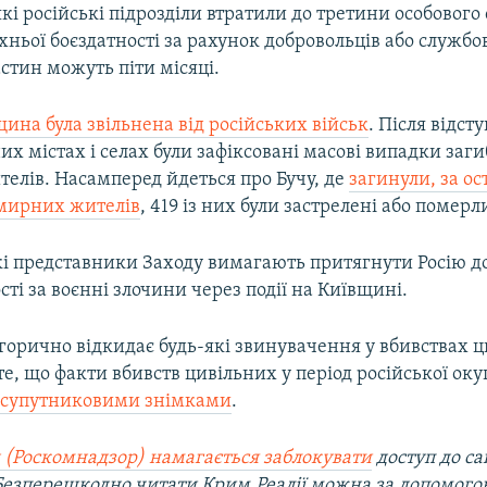
кі російські підрозділи втратили до третини особового 
хньої боєздатності за рахунок добровольців або службо
стин можуть піти місяці.
ина була звільнена від російських військ
. Після відст
их містах і селах були зафіксовані масові випадки заги
елів. Насамперед йдеться про Бучу, де
загинули, за о
мирних жителів
, 419 із них були застрелені або померли
які представники Заходу вимагають притягнути Росію д
сті за воєнні злочини через події на Київщині.
горично відкидає будь-які звинувачення у вбивствах ц
те, що факти вбивств цивільних у період російської оку
і
супутниковими знімками
.
 (Роскомнадзор) намагається заблокувати
доступ до са
 Безперешкодно читати Крим.Реалії можна за допомог