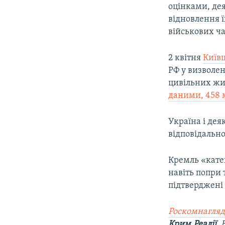
оцінками, дея
відновлення ї
військових ча
2 квітня
Київщ
РФ у визволен
цивільних жит
даними, 458 
Україна і де
відповідально
Кремль «кате
навіть попри 
підтверджен
Роскомнагляд
Крим.Реалії
.