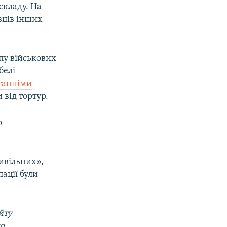
складу. На
вців інших
упу військових
белі
станніми
 від тортур.
о
ивільних»,
пації були
йту
ою