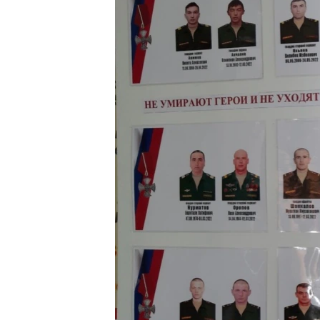
ВІДЕОУРОКИ «ELIFBE»
СВІДЧЕННЯ ОКУПАЦІЇ
УКРАЇНСЬКА ПРОБЛЕМА КРИМУ
ІНФОГРАФІКА