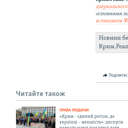
дзеркального
основними п
встановити
V
Новини бе
Крим.Реал
Поділитис
Читайте також
ПРАВА ЛЮДИНИ
«Крим – єдиний регіон, де
українці – меншість»: дискусія
навколо нової пам'ятної дати