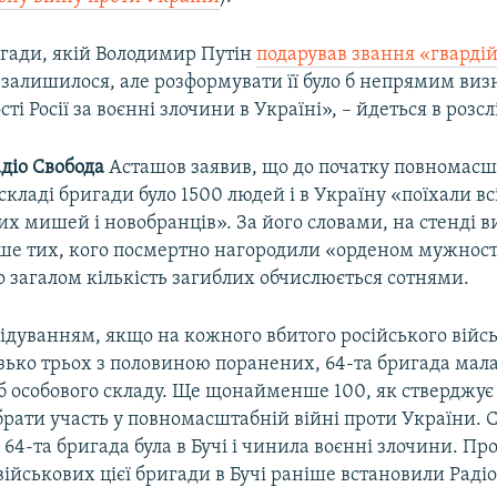
игади, якій Володимир Путін
подарував звання «гвардій
е залишилося, але розформувати її було б непрямим ви
ті Росії за воєнні злочини в Україні», – йдеться в розсл
діо Свобода
Асташов заявив, що до початку повномасш
складі бригади було 1500 людей і в Україну «поїхали вс
их мишей і новобранців». За його словами, на стенді в
ише тих, кого посмертно нагородили «орденом мужност
 загалом кількість загиблих обчислюється сотнями.
лідуванням, якщо на кожного вбитого російського війс
зько трьох з половиною поранених, 64-та бригада мала
іб особового складу. Ще щонайменше 100, як стверджує
брати участь у повномасштабній війні проти України.
 64-та бригада була в Бучі і чинила воєнні злочини. Пр
ійськових цієї бригади в Бучі раніше встановили Радіо