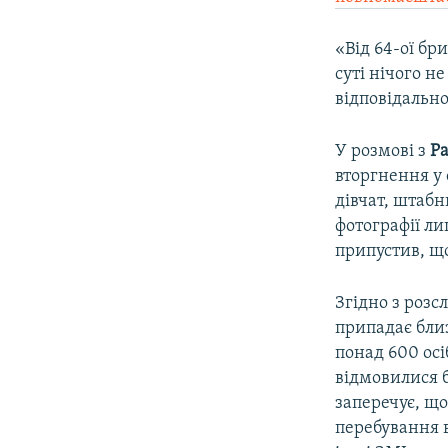
«Від 64-ої бр
суті нічого н
відповідальнос
У розмові з
Ра
вторгнення у 
дівчат, штабн
фотографії л
припустив, що
Згідно з розс
припадає бли
понад 600 ос
відмовилися 
заперечує, що
перебування в