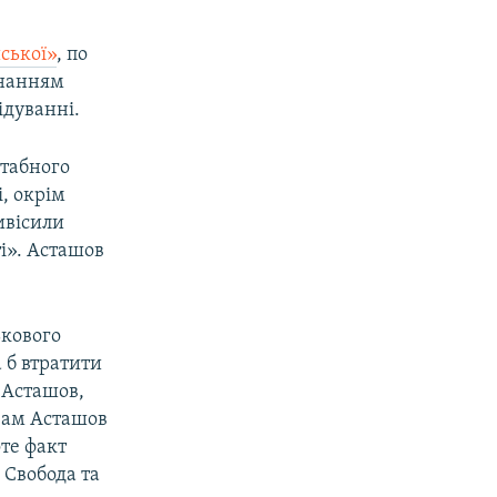
ської»
, по
знанням
ідуванні.
табного
і, окрім
ивісили
і». Асташов
ькового
 б втратити
 Асташов,
 Сам Асташов
оте факт
 Свобода та