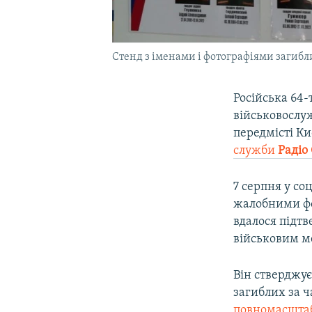
Стенд з іменами і фотографіями загибл
Російська 64-
військовослуж
передмісті Ки
служби
Радіо
7 серпня у со
жалобними фот
вдалося підтв
військовим м
Він стверджує
загиблих за ч
повномасштаб