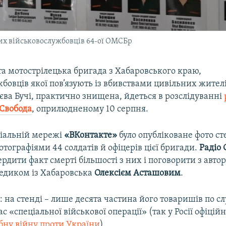
их військовослужбовців 64-ої ОМСБр
та мотострілецька бригада з Хабаровського краю,
бовців якої пов’язують із вбивствами цивільних жителі
єва Бучі, практично знищена, йдеться в розслідуванні
 Свобода
, оприлюдненому 10 серпня.
ціальній мережі
«ВКонтакте»
було опубліковане фото ст
ографіями 44 солдатів й офіцерів цієї бригади.
Радіо 
ердити факт смерті більшості з них і поговорити з авто
едиком із Хабаровська
Олексієм Асташовим
.
: на стенді – лише десята частина його товаришів по сл
ас «спеціальної військової операції» (так у Росії офіці
ну війну проти України
).