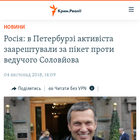
Доступність
посилання
Перейти
НОВИНИ
до
НОВИНИ
Росія: в Петербурзі активіста
основного
ВОДА.КРИМ
матеріалу
заарештували за пікет проти
ВІДЕО ТА ФОТО
Перейти
ведучого Соловйова
до
ПОЛІТИКА
основної
04 листопад 2018, 14:09
БЛОГИ
навігації
Перейти
Поділитись
Читати без VPN
ПОГЛЯД
до
ІНТЕРВ'Ю
пошуку
ВСЕ ЗА ДЕНЬ
СПЕЦПРОЕКТИ
ЯК ОБІЙТИ БЛОКУВАННЯ
ДЕПОРТАЦІЯ