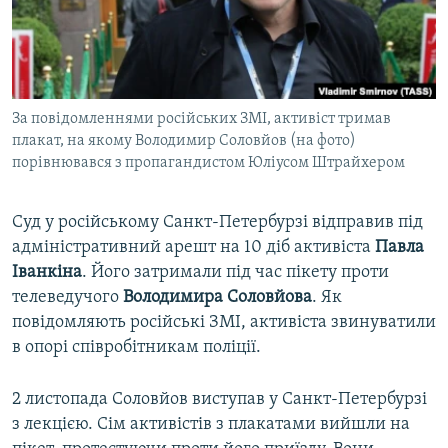
ВІДЕОУРОКИ «ELIFBE»
Русский
СВІДЧЕННЯ ОКУПАЦІЇ
Qırımtatar
УКРАЇНСЬКА ПРОБЛЕМА КРИМУ
За повідомленнями російських ЗМІ, активіст тримав
ДОЛУЧАЙСЯ!
ІНФОГРАФІКА
плакат, на якому Володимир Соловйов (на фото)
порівнювався з пропагандистом Юліусом Штрайхером
Усі сайти RFE/RL
Суд у російському Санкт-Петербурзі відправив під
адміністративний арешт на 10 діб активіста
Павла
Іванкіна
. Його затримали під час пікету проти
телеведучого
Володимира Соловйова
. Як
повідомляють російські ЗМІ, активіста звинуватили
в опорі співробітникам поліції.
2 листопада Соловйов виступав у Санкт-Петербурзі
з лекцією. Сім активістів з плакатами вийшли на