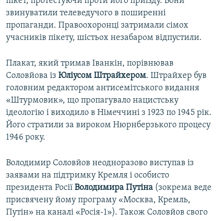
пікет, протестуючи проти його приїзду. Вони
звинуватили телеведучого в поширенні
пропаганди. Правоохоронці затримали сімох
учасників пікету, шістьох незабаром відпустили.
Плакат, який тримав Іванкін, порівнював
Соловйова із
Юліусом Штрайхером
. Штрайхер був
головним редактором антисемітського видання
«Штурмовик», що пропагувало нацистську
ідеологію і виходило в Німеччині з 1923 по 1945 рік.
Його стратили за вироком Нюрнберзького процесу
1946 року.
Володимир Соловйов неодноразово виступав із
заявами на підтримку Кремля і особисто
президента Росії
Володимира Путіна
(зокрема веде
присвячену йому програму «Москва, Кремль,
Путін» на каналі «Росія-1»). Також Соловйов свого