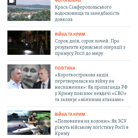
ФОТОГАЛЕРЕЇ
Краса Сімферопольського
водосховища та занедбаність
довкола
ВІЙНА ТА КРИМ
Сорок днів, сорок ночей. Про
результати кримської операції з
примусу Росії до миру
ПОЛІТИКА
«Короткострокова акція
перетворилася на війну на
виснаження»: Як пропаганда РФ
у Криму пояснює невдачі «СВО»
та залякує «мінними атаками»
ВІЙНА ТА КРИМ
«Полювання на колони». Як ЗСУ
ріжуть військову логістику Росії в
Криму