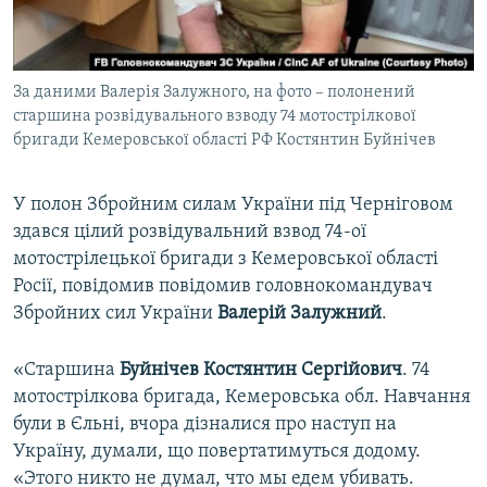
ВІДЕОУРОКИ «ELIFBE»
Русский
СВІДЧЕННЯ ОКУПАЦІЇ
Qırımtatar
За даними Валерія Залужного, на фото – полонений
УКРАЇНСЬКА ПРОБЛЕМА КРИМУ
старшина розвідувального взводу 74 мотострілкової
ДОЛУЧАЙСЯ!
ІНФОГРАФІКА
бригади Кемеровської області РФ Костянтин Буйнічев
У полон Збройним силам України під Черніговом
здався цілий розвідувальний взвод 74-ої
Усі сайти RFE/RL
мотострілецької бригади з Кемеровської області
Росії, повідомив повідомив головнокомандувач
Збройних сил України
Валерій Залужний
.
«Старшина
Буйнічев Костянтин Сергійович
. 74
мотострілкова бригада, Кемеровська обл. Навчання
були в Єльні, вчора дізналися про наступ на
Україну, думали, що повертатимуться додому.
«Этого никто не думал, что мы едем убивать.