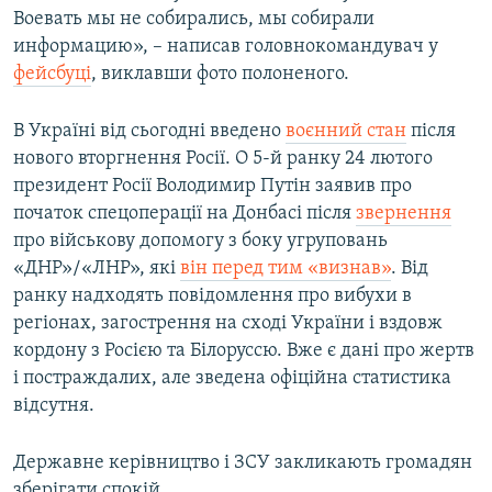
Воевать мы не собирались, мы собирали
информацию», – написав головнокомандувач у
фейсбуці
, виклавши фото полоненого.
В Україні від сьогодні введено
воєнний стан
після
нового вторгнення Росії. О 5-й ранку 24 лютого
президент Росії Володимир Путін заявив про
початок спецоперації на Донбасі після
звернення
про військову допомогу з боку угруповань
«ДНР»/«ЛНР», які
він перед тим «визнав»
. Від
ранку надходять повідомлення про вибухи в
регіонах, загострення на сході України і вздовж
кордону з Росією та Білоруссю. Вже є дані про жертв
і постраждалих, але зведена офіційна статистика
відсутня.
Державне керівництво і ЗСУ закликають громадян
зберігати спокій.