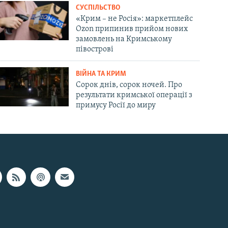
СУСПІЛЬСТВО
«Крим – не Росія»: маркетплейс
Ozon припинив прийом нових
замовлень на Кримському
півострові
ВІЙНА ТА КРИМ
Сорок днів, сорок ночей. Про
результати кримської операції з
примусу Росії до миру