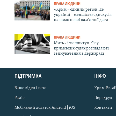
ПРАВА ЛЮДИНИ
«Крим – єдиний регіон, де
українці – меншість»: дискусія
навколо нової пам'ятної дати
ПРАВА ЛЮДИНИ
Мить – і ти шпигун. Як у
кримських судах розглядають
звинувачення в держзраді
Русский
ПІДТРИМКА
ІНФО
Qırımtatar
Ваше відео і фото
Крим.Реалії
ДОЛУЧАЙСЯ!
Радіо
Передрук
Мобільний додаток Android | iOS
Контакти