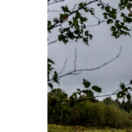
ВІДЕОУРОКИ «ELIFBE»
СВІДЧЕННЯ ОКУПАЦІЇ
УКРАЇНСЬКА ПРОБЛЕМА КРИМУ
ІНФОГРАФІКА