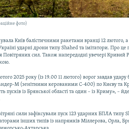
раційне фото)
увала Київ балістичними ракетами вранці 12 лютого, а
Україні ударні дрони типу Shahed та імітатори. Про це
 Повітряних сил. Також напередодні увечері Кривий Р
кою.
лютого 2025 року (із 19.00 11 лютого) ворог завдав удар
андер-М (зенітними керованими С-400) по Києву та Кр
ь пусків із Брянської області та один – із Криму», – йд
.
вітряні сили зафіксували пуск 123 ударних БПЛА типу S
аторами інших типів із напрямків Міллерова, Орла, Бр
риморсько-Ахтарська.