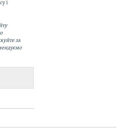
су і
йту
ою
дкуйте за
омендуємо