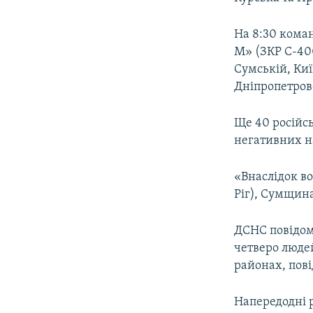
На 8:30 кома
М» (ЗКР С-400
Сумській, Киї
Дніпропетровс
Ще 40 російсь
негативних на
«Внаслідок в
Ріг), Сумщина
ДСНС повідом
четверо люде
районах, пові
Напередодні р