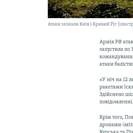
Атаки зазнали Київ і Кривий Ріг (ілюст
Армія РФ атак
запустила по 
командування
атаки балісти
«У ніч на 12 
ракетами Іск
Здійснено шіст
повідомленні
Крім того, По
дронами-іміт
Курська та П