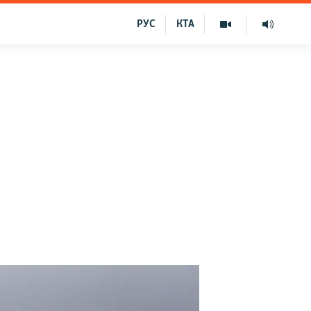
РУС
КТА