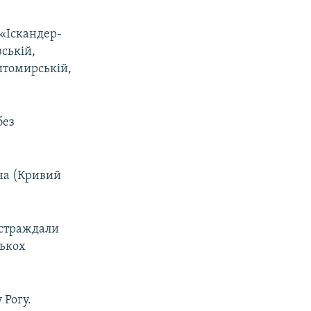
 «Іскандер-
вській,
Житомирській,
без
на (Кривий
остраждали
лькох
 Рогу.