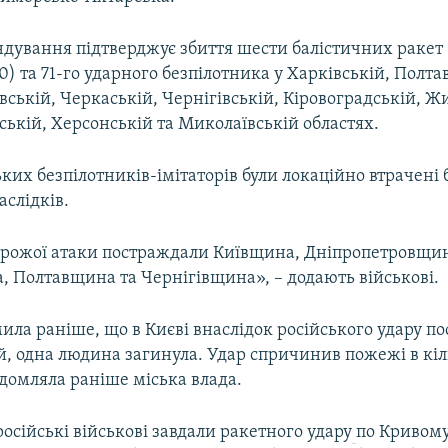
ндування підтверджує збиття шести балістичних ракет
) та 71-го ударного безпілотника у Харківській, Полта
вській, Черкаській, Чернігівській, Кіровоградській, 
ькій, Херсонській та Миколаївській областях.
ких безпілотників-імітаторів були локаційно втрачені 
слідків.
орожої атаки постраждали Київщина, Дніпропетровщи
, Полтавщина та Чернігівщина», – додають військові.
ила раніше, що в Києві внаслідок російського удару п
й, одна людина загинула. Удар спричинив пожежі в кі
домляла раніше міська влада.
осійські військові завдали ракетного удару
по Кривому