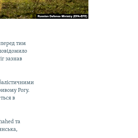
 перед тим
 повідомило
іг зазнав
у балістичними
ивому Рогу.
еться в
hahed та
янська,