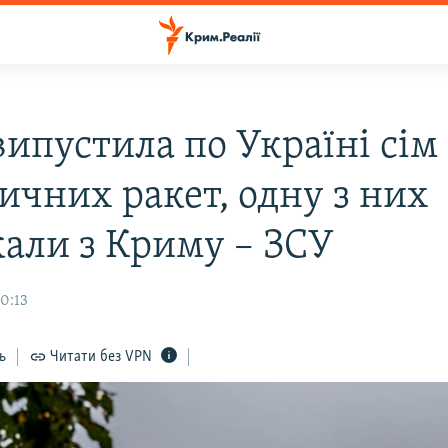
випустила по Україні сім
ичних ракет, одну з них
кали з Криму – ЗСУ
0:13
ь
Читати без VPN