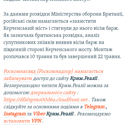
За даними розвідки Міністерства оборони Британії,
російські сили намагаються «захистити
Керченський міст» і стягнули до нього вісім барж.
Як зазначала британська розвідка, аналіз
супутникових знімків виявив вісім барж на
південній стороні Керченського мосту. Монтаж
розпочався 10 травня та був завершений 22 травня.
Роскомнагляд (Роскомнадзор) намагається
заблокувати
доступ до сайту
Крим.Реалії
.
Безперешкодно читати Крим.Реалії можна за
допомогою
дзеркального сайту
:
https://dfs0qrmo00d6u.cloudfront.net
. Також
слідкуйте за основними подіями в
Telegram
,
Instagram
та
Viber
Крим.Реалії
. Рекомендуємо
встановити
VPN
.