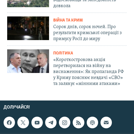
водосховища та занедбаність
довкола
ВІЙНА ТА КРИМ
Сорок днів, сорок ночей. Про
результати кримської операції з
примусу Росії до миру
ПОЛІТИКА
«Короткострокова акція
перетворилася на війну на
виснаження»: Як пропаганда РФ
у Криму пояснює невдачі «СВО»
та залякує «мінними атаками»
ДОЛУЧАЙСЯ!