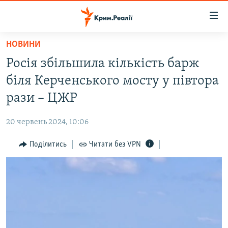
Доступність
посилання
Перейти
НОВИНИ
до
НОВИНИ
Росія збільшила кількість барж
основного
ВОДА.КРИМ
матеріалу
біля Керченського мосту у півтора
ВІДЕО ТА ФОТО
Перейти
рази – ЦЖР
до
ПОЛІТИКА
основної
20 червень 2024, 10:06
БЛОГИ
навігації
Перейти
Поділитись
Читати без VPN
ПОГЛЯД
до
ІНТЕРВ'Ю
пошуку
ВСЕ ЗА ДЕНЬ
СПЕЦПРОЕКТИ
ЯК ОБІЙТИ БЛОКУВАННЯ
ДЕПОРТАЦІЯ