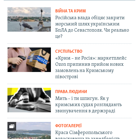
ВІЙНА ТА КРИМ
Російська влада обіцяє закрити
морський шлях українським
БпЛА до Севастополя. Чи реально
це?
СУСПІЛЬСТВО
«Крим – не Росія»: маркетплейс
Ozon припинив прийом нових
замовлень на Кримському
півострові
ПРАВА ЛЮДИНИ
Мить – і ти шпигун. Як у
кримських судах розглядають
звинувачення в держзраді
ФОТОГАЛЕРЕЇ
Краса Сімферопольського