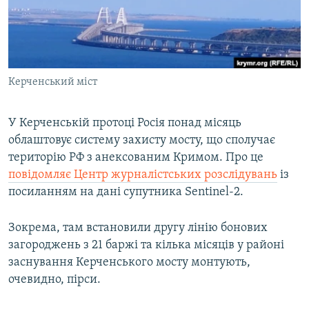
ВІДЕОУРОКИ «ELIFBE»
Русский
СВІДЧЕННЯ ОКУПАЦІЇ
Qırımtatar
УКРАЇНСЬКА ПРОБЛЕМА КРИМУ
Керченський міст
ДОЛУЧАЙСЯ!
ІНФОГРАФІКА
У Керченській протоці Росія понад місяць
облаштовує систему захисту мосту, що сполучає
Усі сайти RFE/RL
територію РФ з анексованим Кримом. Про це
повідомляє Центр журналістських розслідувань
із
посиланням на дані супутника Sentinel-2.
Зокрема, там встановили другу лінію бонових
загороджень з 21 баржі та кілька місяців у районі
заснування Керченського мосту монтують,
очевидно, пірси.