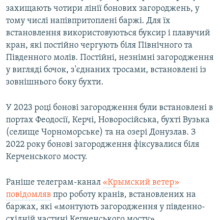
захищають чотири лінії бонових загороджень, у
тому числі напівпритоплені баржі. Для їх
встановлення використовуються буксир і плавучий
кран, які постійно чергують біля Північного та
Південного молів. Постійні, незнімні загородження
у вигляді бочок, з'єднаних тросами, встановлені із
зовнішнього боку бухти.
У 2023 році бонові загородження були встановлені в
портах Феодосії, Керчі, Новоросійська, бухті Вузька
(селище Чорноморське) та на озері Донузлав. З
2022 року бонові загородження фіксувалися біля
Керченського мосту.
Раніше телеграм-канал
«Крымский ветер»
повідомляв
про роботу кранів, встановлених на
баржах, які «монтують загородження у південно-
східній частині Керченського мосту».