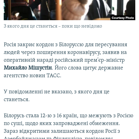
ВІДЕОУРОКИ «ELIFBE»
Русский
СВІДЧЕННЯ ОКУПАЦІЇ
Qırımtatar
З якого дня це станеться – поки що невідомо
УКРАЇНСЬКА ПРОБЛЕМА КРИМУ
ДОЛУЧАЙСЯ!
ІНФОГРАФІКА
Росія закриє кордон з Білоруссю для пересування
людей через поширення коронавірусу, заявив на
оперативній нараді російський прем'єр-міністр
Усі сайти RFE/RL
Михайло Мішустін
. Його слова цитує державне
агентство новин ТАСС.
У повідомленні не вказано, з якого дня це
станеться.
Білорусь стала 12-ю з 16 країн, що межують з Росією
по суші, щодо яких запроваджені обмеження.
Зараз відкритими залишаються кордон Росії з