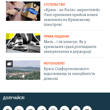
СУСПІЛЬСТВО
«Крим – не Росія»: маркетплейс
Ozon припинив прийом нових
замовлень на Кримському
півострові
ПРАВА ЛЮДИНИ
Мить – і ти шпигун. Як у
кримських судах розглядають
звинувачення в держзраді
ФОТОГАЛЕРЕЇ
Краса Сімферопольського
водосховища та занедбаність
довкола
ДОЛУЧАЙСЯ!