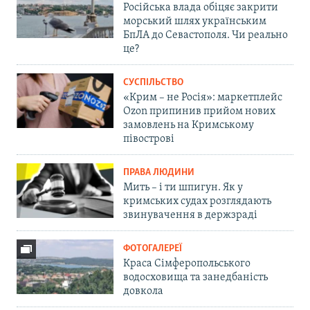
Російська влада обіцяє закрити
морський шлях українським
БпЛА до Севастополя. Чи реально
це?
СУСПІЛЬСТВО
«Крим – не Росія»: маркетплейс
Ozon припинив прийом нових
замовлень на Кримському
півострові
ПРАВА ЛЮДИНИ
Мить – і ти шпигун. Як у
кримських судах розглядають
звинувачення в держзраді
ФОТОГАЛЕРЕЇ
Краса Сімферопольського
водосховища та занедбаність
довкола