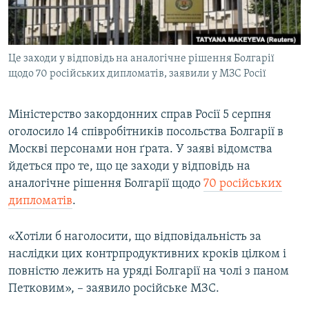
ВІДЕОУРОКИ «ELIFBE»
Русский
СВІДЧЕННЯ ОКУПАЦІЇ
Qırımtatar
Це заходи у відповідь на аналогічне рішення Болгарії
УКРАЇНСЬКА ПРОБЛЕМА КРИМУ
щодо 70 російських дипломатів, заявили у МЗС Росії
ДОЛУЧАЙСЯ!
ІНФОГРАФІКА
Міністерство закордонних справ Росії 5 серпня
оголосило 14 співробітників посольства Болгарії в
Москві персонами нон ґрата. У заяві відомства
Усі сайти RFE/RL
йдеться про те, що це заходи у відповідь на
аналогічне рішення Болгарії щодо
70 російських
дипломатів
.
«Хотіли б наголосити, що відповідальність за
наслідки цих контрпродуктивних кроків цілком і
повністю лежить на уряді Болгарії на чолі з паном
Петковим», – заявило російське МЗС.