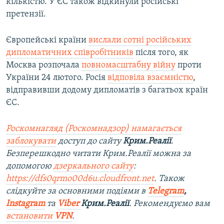
кількістю. У ЄС також відкинули російські
претензії.
Європейські країни
вислали сотні російських
дипломатичних співробітників
після того, як
Москва розпочала
повномасштабну війну
проти
України 24 лютого. Росія
відповіла взаємністю
,
відправивши додому дипломатів з багатьох країн
ЄС.
Роскомнагляд (Роскомнадзор) намагається
заблокувати
доступ до сайту
Крим.Реалії
.
Безперешкодно читати Крим.Реалії можна за
допомогою
дзеркального сайту
:
https://dfs0qrmo00d6u.cloudfront.net
. Також
слідкуйте за основними подіями в
Telegram
,
Instagram
та
Viber
Крим.Реалії
. Рекомендуємо вам
встановити
VPN
.