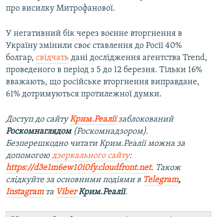
про висилку Митрофанової.
У негативний бік через воєнне вторгнення в
Україну змінили своє ставлення до Росії 40%
болгар,
свідчать
дані дослідження агентства Trend,
проведеного в період з 5 до 12 березня. Тільки 16%
вважають, що російське вторгнення виправдане,
61% дотримуються протилежної думки.
Доступ до сайту
Крим.Реалії
заблокований
Роскомнаглядом
(Роскомнадзором).
Безперешкодно читати Крим.Реалії можна за
допомогою
дзеркального сайту
:
https://d3e1m6ew10i0fy.cloudfront.net
. Також
слідкуйте за основними подіями в
Telegram
,
Instagram
та
Viber
Крим.Реалії
.