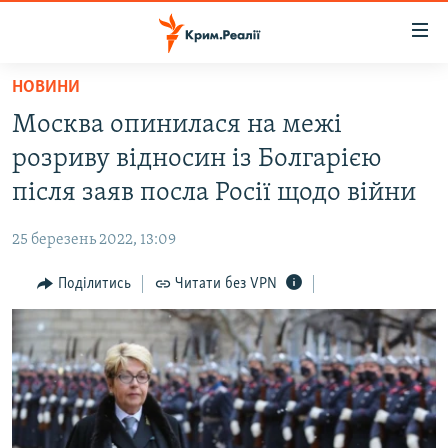
Доступність
посилання
Перейти
НОВИНИ
до
НОВИНИ
Москва опинилася на межі
основного
ВОДА.КРИМ
матеріалу
розриву відносин із Болгарією
ВІДЕО ТА ФОТО
Перейти
після заяв посла Росії щодо війни
до
ПОЛІТИКА
основної
25 березень 2022, 13:09
БЛОГИ
навігації
Перейти
Поділитись
Читати без VPN
ПОГЛЯД
до
ІНТЕРВ'Ю
пошуку
ВСЕ ЗА ДЕНЬ
СПЕЦПРОЕКТИ
ЯК ОБІЙТИ БЛОКУВАННЯ
ДЕПОРТАЦІЯ