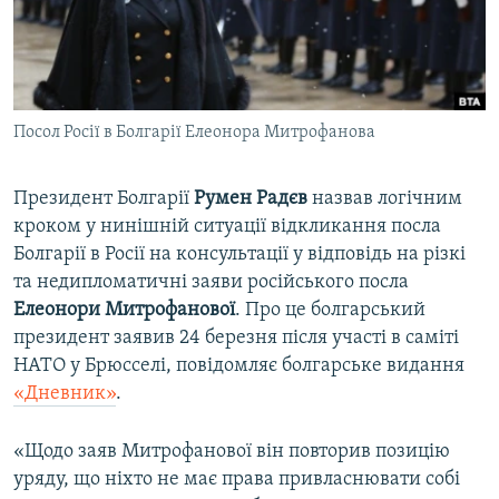
ВІДЕОУРОКИ «ELIFBE»
Русский
СВІДЧЕННЯ ОКУПАЦІЇ
Qırımtatar
УКРАЇНСЬКА ПРОБЛЕМА КРИМУ
Посол Росії в Болгарії Елеонора Митрофанова
ДОЛУЧАЙСЯ!
ІНФОГРАФІКА
Президент Болгарії
Румен Радєв
назвав логічним
кроком у нинішній ситуації відкликання посла
Усі сайти RFE/RL
Болгарії в Росії на консультації у відповідь на різкі
та недипломатичні заяви російського посла
Елеонори Митрофанової
. Про це болгарський
президент заявив 24 березня після участі в саміті
НАТО у Брюсселі, повідомляє болгарське видання
«Дневник»
.
«Щодо заяв Митрофанової він повторив позицію
уряду, що ніхто не має права привласнювати собі