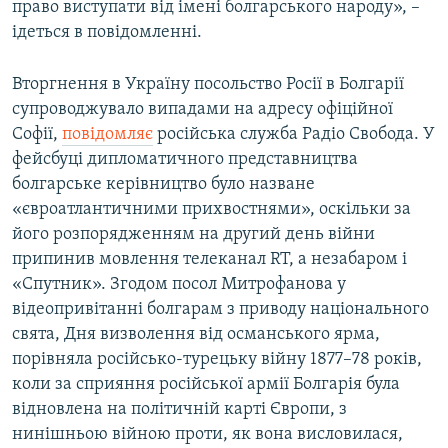
право виступати від імені болгарського народу», –
ідеться в повідомленні.
Вторгнення в Україну посольство Росії в Болгарії
супроводжувало випадами на адресу офіційної
Софії,
повідомляє
російська служба Радіо Свобода. У
фейсбуці дипломатичного представництва
болгарське керівництво було назване
«євроатлантичними прихвостнями», оскільки за
його розпорядженням на другий день війни
припинив мовлення телеканал RT, а незабаром і
«Спутник». Згодом посол Митрофанова у
відеопривітанні болгарам з приводу національного
свята, Дня визволення від османського ярма,
порівняла російсько-турецьку війну 1877–78 років,
коли за сприяння російської армії Болгарія була
відновлена на політичній карті Європи, з
нинішньою війною проти, як вона висловилася,