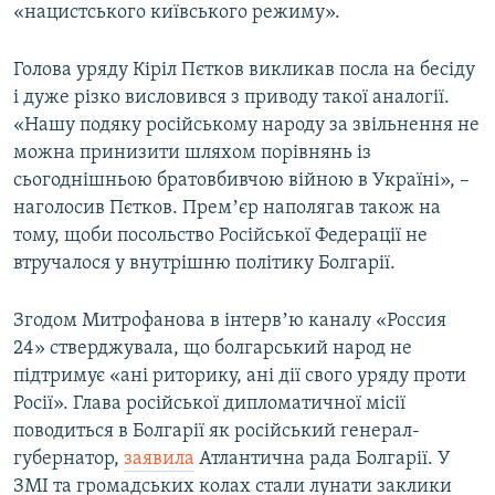
«нацистського київського режиму».
Голова уряду Кіріл Пєтков викликав посла на бесіду
і дуже різко висловився з приводу такої аналогії.
«Нашу подяку російському народу за звільнення не
можна принизити шляхом порівнянь із
сьогоднішньою братовбивчою війною в Україні», –
наголосив Пєтков. Премʼєр наполягав також на
тому, щоби посольство Російської Федерації не
втручалося у внутрішню політику Болгарії.
Згодом Митрофанова в інтервʼю каналу «Россия
24» стверджувала, що болгарський народ не
підтримує «ані риторику, ані дії свого уряду проти
Росії». Глава російської дипломатичної місії
поводиться в Болгарії як російський генерал-
губернатор,
заявила
Атлантична рада Болгарії. У
ЗМІ та громадських колах стали лунати заклики