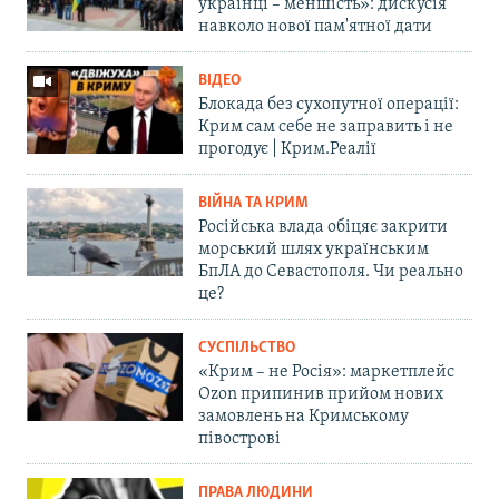
українці – меншість»: дискусія
навколо нової пам'ятної дати
ВІДЕО
Блокада без сухопутної операції:
Крим сам себе не заправить і не
прогодує | Крим.Реалії
ВІЙНА ТА КРИМ
Російська влада обіцяє закрити
морський шлях українським
БпЛА до Севастополя. Чи реально
це?
СУСПІЛЬСТВО
«Крим – не Росія»: маркетплейс
Ozon припинив прийом нових
замовлень на Кримському
півострові
ПРАВА ЛЮДИНИ