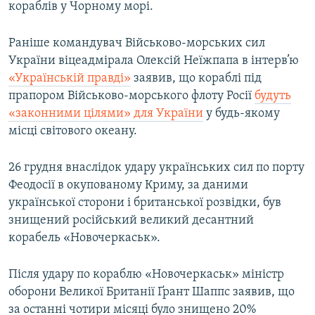
кораблів у Чорному морі.
Раніше командувач Військово-морських сил
України віцеадмірала Олексій Неїжпапа в інтерв’ю
«Українській правді»
заявив, що кораблі під
прапором Військово-морського флоту Росії
будуть
«законними цілями» для України
у будь-якому
місці світового океану.
26 грудня внаслідок удару українських сил по порту
Феодосії в окупованому Криму, за даними
української сторони і британської розвідки, був
знищений російський великий десантний
корабель «Новочеркаськ».
Після удару по кораблю «Новочеркаськ» міністр
оборони Великої Британії Ґрант Шаппс заявив, що
за останні чотири місяці було знищено 20%