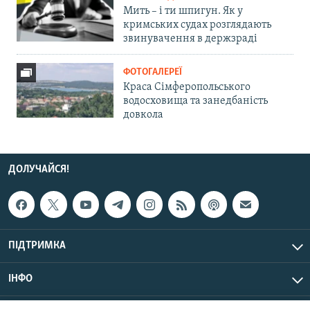
Мить – і ти шпигун. Як у
кримських судах розглядають
звинувачення в держзраді
ФОТОГАЛЕРЕЇ
Краса Сімферопольського
водосховища та занедбаність
довкола
ДОЛУЧАЙСЯ!
ПІДТРИМКА
ІНФО