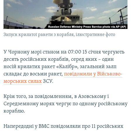
ВІДЕОУРОКИ «ELIFBE»
Русский
СВІДЧЕННЯ ОКУПАЦІЇ
Qırımtatar
УКРАЇНСЬКА ПРОБЛЕМА КРИМУ
Запуск крилатої ракети з корабля, ілюстративне фото
ДОЛУЧАЙСЯ!
ІНФОГРАФІКА
У Чорному морі станом на 07:00 15 січня чергують
десять російських кораблів, серед яких – один
Усі сайти RFE/RL
носій крилатих ракет «Калібр», загальний залп
складає до восьми ракет,
повідомили у Військово-
морських силах
ЗСУ.
Крім того, за повідомленням, в Азовському і
Середземному морях чергує по одному російському
кораблю.
Напередодні у ВМС повідомляли про 11 російських