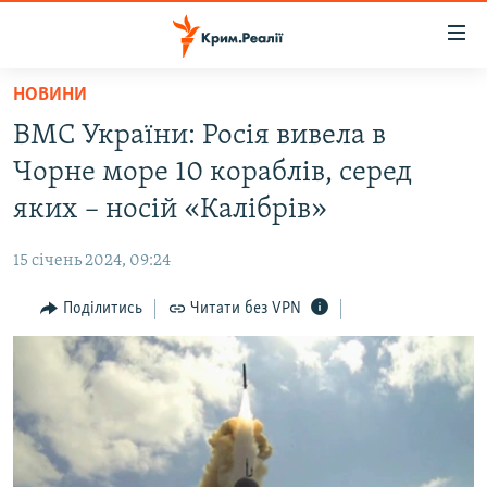
Доступність
посилання
Перейти
НОВИНИ
до
НОВИНИ
ВМС України: Росія вивела в
основного
ВОДА.КРИМ
матеріалу
Чорне море 10 кораблів, серед
ВІДЕО ТА ФОТО
Перейти
яких – носій «Калібрів»
до
ПОЛІТИКА
основної
15 січень 2024, 09:24
БЛОГИ
навігації
Перейти
Поділитись
Читати без VPN
ПОГЛЯД
до
ІНТЕРВ'Ю
пошуку
ВСЕ ЗА ДЕНЬ
СПЕЦПРОЕКТИ
ЯК ОБІЙТИ БЛОКУВАННЯ
ДЕПОРТАЦІЯ