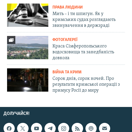
ПРАВА ЛЮДИНИ
Мить – і ти шпигун. Як у
кримських судах розглядають
звинувачення в держзраді
ФОТОГАЛЕРЕЇ
Краса Сімферопольського
водосховища та занедбаність
довкола
ВІЙНА ТА КРИМ
Сорок днів, сорок ночей. Про
результати кримської операції з
примусу Росії до миру
ДОЛУЧАЙСЯ!