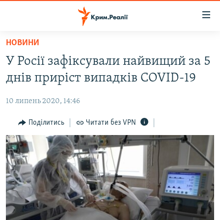
Доступність
посилання
Перейти
НОВИНИ
до
НОВИНИ
У Росії зафіксували найвищий за 5
основного
ВОДА.КРИМ
матеріалу
днів приріст випадків COVID-19
ВІДЕО ТА ФОТО
Перейти
до
10 липень 2020, 14:46
ПОЛІТИКА
основної
БЛОГИ
Поділитись
Читати без VPN
навігації
Перейти
ПОГЛЯД
до
ІНТЕРВ'Ю
пошуку
ВСЕ ЗА ДЕНЬ
СПЕЦПРОЕКТИ
ЯК ОБІЙТИ БЛОКУВАННЯ
ДЕПОРТАЦІЯ