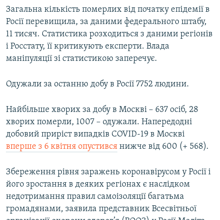
Загальна кількість померлих від початку епідемії в
Росії перевищила, за даними федерального штабу,
11 тисяч. Статистика розходиться з даними регіонів
і Росстату, її критикують експерти. Влада
маніпуляції зі статистикою заперечує.
Одужали за останню добу в Росії 7752 людини.
Найбільше хворих за добу в Москві – 637 осіб, 28
хворих померли, 1007 – одужали. Напередодні
добовий приріст випадків COVID-19 в Москві
вперше з 6 квітня опустився
нижче від 600 (+ 568).
Збереження рівня заражень коронавірусом у Росії і
його зростання в деяких регіонах є наслідком
недотримання правил самоізоляції багатьма
громадянами, заявила представник Всесвітньої