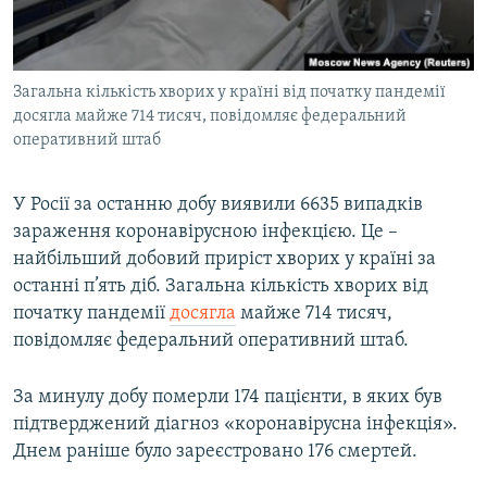
ВІДЕОУРОКИ «ELIFBE»
Русский
СВІДЧЕННЯ ОКУПАЦІЇ
Qırımtatar
Загальна кількість хворих у країні від початку пандемії
УКРАЇНСЬКА ПРОБЛЕМА КРИМУ
досягла майже 714 тисяч, повідомляє федеральний
ДОЛУЧАЙСЯ!
ІНФОГРАФІКА
оперативний штаб
У Росії за останню добу виявили 6635 випадків
зараження коронавірусною інфекцією. Це –
Усі сайти RFE/RL
найбільший добовий приріст хворих у країні за
останні п’ять діб. Загальна кількість хворих від
початку пандемії
досягла
майже 714 тисяч,
повідомляє федеральний оперативний штаб.
За минулу добу померли 174 пацієнти, в яких був
підтверджений діагноз «коронавірусна інфекція».
Днем раніше було зареєстровано 176 смертей.