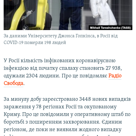
ВІДЕОУРОКИ «ELIFBE»
Русский
СВІДЧЕННЯ ОКУПАЦІЇ
Qırımtatar
УКРАЇНСЬКА ПРОБЛЕМА КРИМУ
За даними Університету Джонса Гопкінса, в Росії від
ДОЛУЧАЙСЯ!
ІНФОГРАФІКА
COVID-19 померли 198 людей
У Росії кількість інфікованих коронавірусною
Усі сайти RFE/RL
інфекцією від початку спалаху становить 27 938,
одужали 2304 людини. Про це повідомляє
Радіо
Свобода
.
За минулу добу зареєстровано 3448 нових випадків
зараження у 78 регіонах Росії та окупованому
Криму. Про це повідомили у оперативному штаб по
боротьбі з поширенням захворювання. Єдиним
регіоном, де поки не виявили жодного випадку