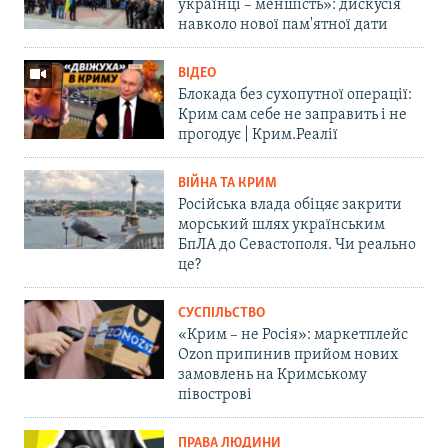
українці – меншість»: дискусія
навколо нової пам'ятної дати
ВІДЕО
Блокада без сухопутної операції:
Крим сам себе не заправить і не
прогодує | Крим.Реалії
ВІЙНА ТА КРИМ
Російська влада обіцяє закрити
морський шлях українським
БпЛА до Севастополя. Чи реально
це?
СУСПІЛЬСТВО
«Крим – не Росія»: маркетплейс
Ozon припинив прийом нових
замовлень на Кримському
півострові
ПРАВА ЛЮДИНИ