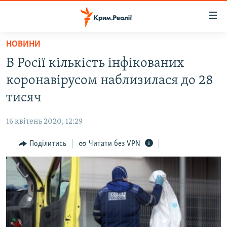
Доступність
посилання
Перейти
НОВИНИ
до
НОВИНИ
В Росії кількість інфікованих
основного
ВОДА.КРИМ
матеріалу
коронавірусом наблизилася до 28
ВІДЕО ТА ФОТО
Перейти
тисяч
до
ПОЛІТИКА
основної
16 квітень 2020, 12:29
БЛОГИ
навігації
Перейти
Поділитись
Читати без VPN
ПОГЛЯД
до
ІНТЕРВ'Ю
пошуку
ВСЕ ЗА ДЕНЬ
СПЕЦПРОЕКТИ
ЯК ОБІЙТИ БЛОКУВАННЯ
ДЕПОРТАЦІЯ