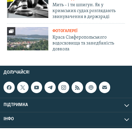
Мить – і ти шпигун. Як у
кримських судах розглядають
звинувачення в держзраді
ФОТОГАЛЕРЕЇ
Краса Сімферопольського
водосховища та занедбаність
довкола
ДОЛУЧАЙСЯ!
ПІДТРИМКА
ІНФО