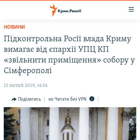
Доступність
посилання
Перейти
НОВИНИ
до
НОВИНИ
Підконтрольна Росії влада Криму
основного
ВОДА.КРИМ
матеріалу
вимагає від єпархії УПЦ КП
ВІДЕО ТА ФОТО
Перейти
«звільнити приміщення» собору у
до
ПОЛІТИКА
Сімферополі
основної
БЛОГИ
навігації
13 лютий 2019, 14:34
Перейти
ПОГЛЯД
до
Поділитись
Читати без VPN
ІНТЕРВ'Ю
пошуку
ВСЕ ЗА ДЕНЬ
СПЕЦПРОЕКТИ
ЯК ОБІЙТИ БЛОКУВАННЯ
ДЕПОРТАЦІЯ