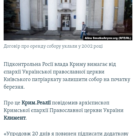
ВІДЕОУРОКИ «ELIFBE»
Русский
СВІДЧЕННЯ ОКУПАЦІЇ
Qırımtatar
УКРАЇНСЬКА ПРОБЛЕМА КРИМУ
ДОЛУЧАЙСЯ!
ІНФОГРАФІКА
Договір про оренду собору уклали у 2002 році
Підконтрольна Росії влада Криму вимагає від
Усі сайти RFE/RL
єпархії Української православної церкви
Київського патріархату залишити собор на початку
березня.
Про це
Крим.Реалії
повідомив архієпископ
Кримської єпархії Православної церкви України
Климент
.
«Упродовж 20 днів я повинен підписати додаткову