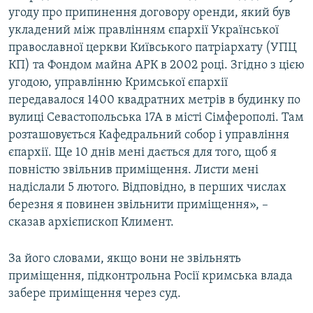
угоду про припинення договору оренди, який був
укладений між правлінням єпархії Української
православної церкви Київського патріархату (УПЦ
КП) та Фондом майна АРК в 2002 році. Згідно з цією
угодою, управлінню Кримської єпархії
передавалося 1400 квадратних метрів в будинку по
вулиці Севастопольська 17А в місті Сімферополі. Там
розташовується Кафедральний собор і управління
єпархії. Ще 10 днів мені дається для того, щоб я
повністю звільнив приміщення. Листи мені
надіслали 5 лютого. Відповідно, в перших числах
березня я повинен звільнити приміщення», –
сказав архієпископ Климент.
За його словами, якщо вони не звільнять
приміщення, підконтрольна Росії кримська влада
забере приміщення через суд.