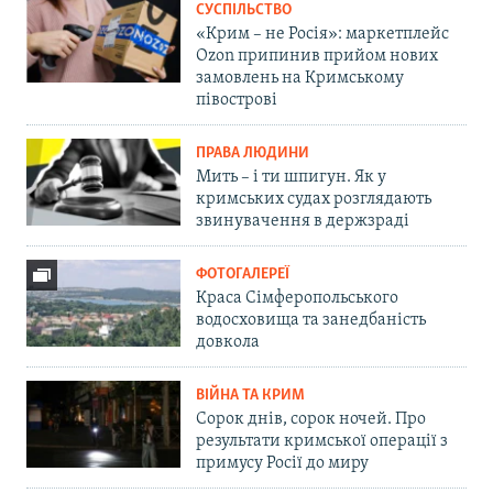
СУСПІЛЬСТВО
«Крим – не Росія»: маркетплейс
Ozon припинив прийом нових
замовлень на Кримському
півострові
ПРАВА ЛЮДИНИ
Мить – і ти шпигун. Як у
кримських судах розглядають
звинувачення в держзраді
ФОТОГАЛЕРЕЇ
Краса Сімферопольського
водосховища та занедбаність
довкола
ВІЙНА ТА КРИМ
Сорок днів, сорок ночей. Про
результати кримської операції з
примусу Росії до миру