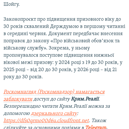
Шойгу.
Законопроєкт про підвищення призовного віку до
30 років схвалений Держдумою в першому читанні
в середині червня. Документ передбачає внесення
поправок до закону «Про військовий обовʼязок та
військову службу». Зокрема, у ньому
пропонувалося поступове підвищення нижньої
вікової межі призову: у 2024 році з 19 до 30 років, у
2025 році – від 20 до 30 років, у 2026 році – від 21
року до 30 років.
Роскомнагляд (Роскомнадзор) намагається
заблокувати
доступ до сайту
Крим.Реалії
.
Безперешкодно читати Крим.Реалії можна за
допомогою
дзеркального сайту
:
https://dfs0qrmo00d6u.cloudfront.net
. Також
слідкуйте за основними подіями в
Telegram
,