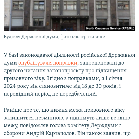
ВІДЕОУРОКИ «ELIFBE»
Русский
СВІДЧЕННЯ ОКУПАЦІЇ
Qırımtatar
УКРАЇНСЬКА ПРОБЛЕМА КРИМУ
Будівля Державної думи, фото ілюстративнке
ДОЛУЧАЙСЯ!
ІНФОГРАФІКА
У базі законодавчої діяльності російської Державної
думи
опублікували поправки
, запропоновані до
Усі сайти RFE/RL
другого читання законопроєкту про підвищення
призовного віку. Згідно з поправками, з 1 січня
2024 року він становитиме від 18 до 30 років, і
перехідний період не передбачений.
Раніше про те, що нижня межа призовного віку
залишиться незмінною, а піднімуть лише верхню
межу, повідомляв голова комітету Держдуми з
оборони Андрій Картаполов. Він також заявив, що