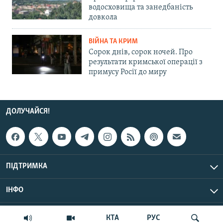
водосховища та занедбаність
довкола
ВІЙНА ТА КРИМ
Сорок днів, сорок ночей. Про
результати кримської операції з
примусу Росії до миру
ДОЛУЧАЙСЯ!
ПІДТРИМКА
ІНФО
© Крим.Реалії, 2026 | Усі права застережено.
КТА
РУС