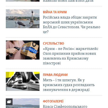
навколо нової пам'ятної дати
ВІЙНА ТА КРИМ
Російська влада обіцяє закрити
морський шлях українським
БпЛА до Севастополя. Чи реально
це?
СУСПІЛЬСТВО
«Крим – не Росія»: маркетплейс
Ozon припинив прийом нових
замовлень на Кримському
півострові
ПРАВА ЛЮДИНИ
Мить – і ти шпигун. Як у
кримських судах розглядають
звинувачення в держзраді
ФОТОГАЛЕРЕЇ
Краса Сімферопольського