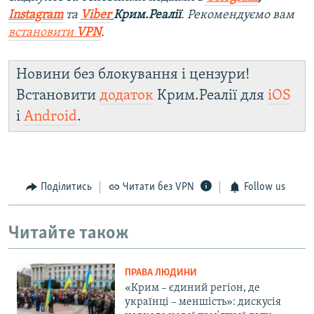
Instagram
та
Viber
Крим.Реалії
. Рекомендуємо вам
встановити
VPN
.
Новини без блокування і цензури!
Встановити
додаток
Крим.Реалії для
iOS
і
Android
.
Поділитись
Читати без VPN
Follow us
Читайте також
ПРАВА ЛЮДИНИ
«Крим – єдиний регіон, де
українці – меншість»: дискусія