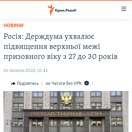
Доступність
посилання
Перейти
НОВИНИ
до
НОВИНИ
Росія: Держдума ухвалює
основного
ВОДА.КРИМ
матеріалу
підвищення верхньої межі
ВІДЕО ТА ФОТО
Перейти
призовного віку з 27 до 30 років
до
ПОЛІТИКА
основної
25 липень 2023, 10:42
БЛОГИ
навігації
Перейти
Поділитись
Читати без VPN
ПОГЛЯД
до
ІНТЕРВ'Ю
пошуку
ВСЕ ЗА ДЕНЬ
СПЕЦПРОЕКТИ
ЯК ОБІЙТИ БЛОКУВАННЯ
ДЕПОРТАЦІЯ