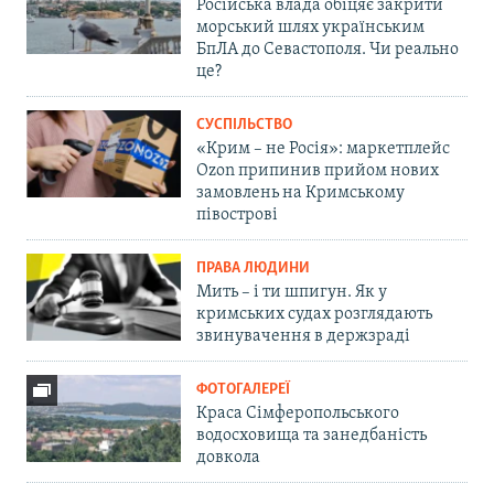
Російська влада обіцяє закрити
морський шлях українським
БпЛА до Севастополя. Чи реально
це?
СУСПІЛЬСТВО
«Крим – не Росія»: маркетплейс
Ozon припинив прийом нових
замовлень на Кримському
півострові
ПРАВА ЛЮДИНИ
Мить – і ти шпигун. Як у
кримських судах розглядають
звинувачення в держзраді
ФОТОГАЛЕРЕЇ
Краса Сімферопольського
водосховища та занедбаність
довкола