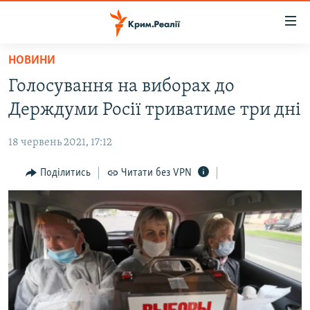
Доступність
посилання
Перейти
НОВИНИ
до
НОВИНИ
Голосування на виборах до
основного
ВОДА.КРИМ
матеріалу
Держдуми Росії триватиме три дні
ВІДЕО ТА ФОТО
Перейти
до
18 червень 2021, 17:12
ПОЛІТИКА
основної
БЛОГИ
Поділитись
Читати без VPN
навігації
Перейти
ПОГЛЯД
до
ІНТЕРВ'Ю
пошуку
ВСЕ ЗА ДЕНЬ
СПЕЦПРОЕКТИ
ЯК ОБІЙТИ БЛОКУВАННЯ
ДЕПОРТАЦІЯ