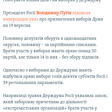
голосувати кілька днів і на виборах у Держдуму.
Президент Росії
Володимир Путін
підписав
напередодні указ
про призначення виборів Думи
на 19 вересня.
Половину депутатів оберуть в одномандатних
округах, половину – за партійними списками.
Брати участь у виборах мають право понад 30
партій, але тільки 14 із них – без збору підписів.
Одночасно з виборами до Держдуми мають
відбутися прямі вибори голів дев’яти суб’єктів Росії і
39 регіональних парламентів.
Наприкінці травня Держдума Росії ухвалила закон,
який забороняє причетним до діяльності
«екстремістських організацій» брати участь у