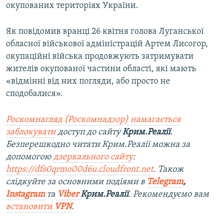
окупованих територіях України.
Як повідомив вранці 26 квітня голова Луганської
обласної військової адміністрацій Артем Лисогор,
окупаційні війська продовжують затримувати
жителів окупованої частини області, які мають
«відмінні від них погляди, або просто не
сподобалися».
Роскомнагляд (Роскомнадзор) намагається
заблокувати
доступ до сайту
Крим.Реалії
.
Безперешкодно читати Крим.Реалії можна за
допомогою
дзеркального сайту
:
https://dfs0qrmo00d6u.cloudfront.net
. Також
слідкуйте за основними подіями в
Telegram
,
Instagram
та
Viber
Крим.Реалії
. Ре
комендуємо вам
встановити
VPN
.