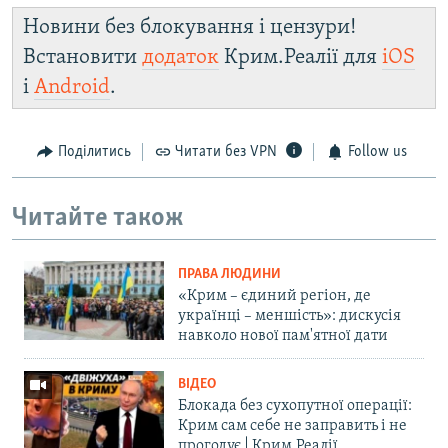
Новини без блокування і цензури!
Встановити
додаток
Крим.Реалії для
iOS
і
Android
.
Поділитись
Читати без VPN
Follow us
Читайте також
ПРАВА ЛЮДИНИ
«Крим – єдиний регіон, де
українці – меншість»: дискусія
навколо нової пам'ятної дати
ВІДЕО
Блокада без сухопутної операції:
Крим сам себе не заправить і не
прогодує | Крим.Реалії