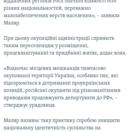
віддалених регіонів Росії значної кількості осіб
різних національностей, переважно
малозабезпечених верств населення», – заявила
Маляр.
При цьому окупаційні адміністрації сприяють
таким переселенцям у розміщенні,
працевлаштуванні та придбанні житла, додає вона.
«Водночас місцевих мешканців тимчасово
окупованої території України, особливо тих, які
підозрюються в дотриманні проукраїнських
позицій, російські окупанти під різноманітними
приводами продовжують депортувати до РФ», –
стверджує урядовиця.
Маляр називає таку практику спробою знищити
національну ідентичність суспільства на