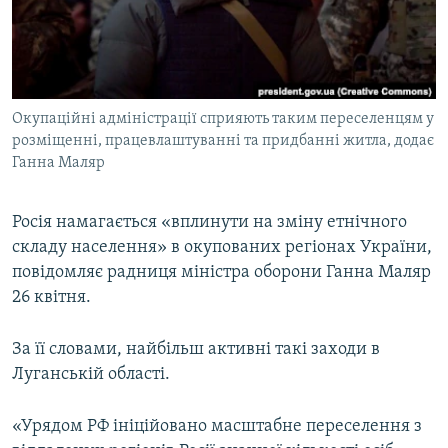
ВІДЕОУРОКИ «ELIFBE»
Русский
СВІДЧЕННЯ ОКУПАЦІЇ
Qırımtatar
УКРАЇНСЬКА ПРОБЛЕМА КРИМУ
Окупаційні адміністрації сприяють таким переселенцям у
ДОЛУЧАЙСЯ!
ІНФОГРАФІКА
розміщенні, працевлаштуванні та придбанні житла, додає
Ганна Маляр
Усі сайти RFE/RL
Росія намагається «вплинути на зміну етнічного
складу населення» в окупованих регіонах України,
повідомляє радниця міністра оборони Ганна Маляр
26 квітня.
За її словами, найбільш активні такі заходи в
Луганській області.
«Урядом РФ ініційовано масштабне переселення з