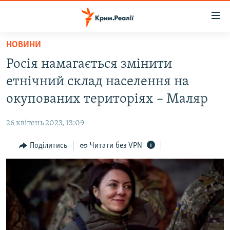
Доступність
посилання
Перейти
НОВИНИ
до
НОВИНИ
Росія намагається змінити
основного
ВОДА.КРИМ
матеріалу
етнічний склад населення на
ВІДЕО ТА ФОТО
Перейти
окупованих територіях – Маляр
до
ПОЛІТИКА
основної
26 квітень 2023, 13:09
БЛОГИ
навігації
Перейти
Поділитись
Читати без VPN
ПОГЛЯД
до
ІНТЕРВ'Ю
пошуку
ВСЕ ЗА ДЕНЬ
СПЕЦПРОЕКТИ
ЯК ОБІЙТИ БЛОКУВАННЯ
ДЕПОРТАЦІЯ