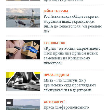
ВІЙНА ТА КРИМ
Російська влада обіцяє закрити
морський шлях українським
БпЛА до Севастополя. Чи реально
це?
СУСПІЛЬСТВО
«Крим – не Росія»: маркетплейс
Ozon припинив прийом нових
замовлень на Кримському
півострові
ПРАВА ЛЮДИНИ
Мить – і ти шпигун. Як у
кримських судах розглядають
звинувачення в держзраді
ФОТОГАЛЕРЕЇ
Краса Сімферопольського