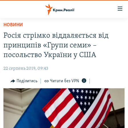
Доступність
посилання
Перейти
НОВИНИ
до
НОВИНИ
Росія стрімко віддаляється від
основного
ВОДА.КРИМ
матеріалу
принципів «Групи семи» –
ВІДЕО ТА ФОТО
Перейти
посольство України у США
до
ПОЛІТИКА
основної
22 серпень 2019, 09:43
БЛОГИ
навігації
Перейти
Поділитись
Читати без VPN
ПОГЛЯД
до
ІНТЕРВ'Ю
пошуку
ВСЕ ЗА ДЕНЬ
СПЕЦПРОЕКТИ
ЯК ОБІЙТИ БЛОКУВАННЯ
ДЕПОРТАЦІЯ