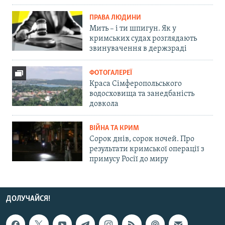
ПРАВА ЛЮДИНИ
Мить – і ти шпигун. Як у
кримських судах розглядають
звинувачення в держзраді
ФОТОГАЛЕРЕЇ
Краса Сімферопольського
водосховища та занедбаність
довкола
ВІЙНА ТА КРИМ
Сорок днів, сорок ночей. Про
результати кримської операції з
примусу Росії до миру
ДОЛУЧАЙСЯ!