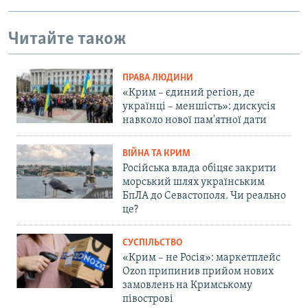
Читайте також
ПРАВА ЛЮДИНИ
«Крим – єдиний регіон, де
українці – меншість»: дискусія
навколо нової пам'ятної дати
ВІЙНА ТА КРИМ
Російська влада обіцяє закрити
морський шлях українським
БпЛА до Севастополя. Чи реально
це?
СУСПІЛЬСТВО
«Крим – не Росія»: маркетплейс
Ozon припинив прийом нових
замовлень на Кримському
півострові