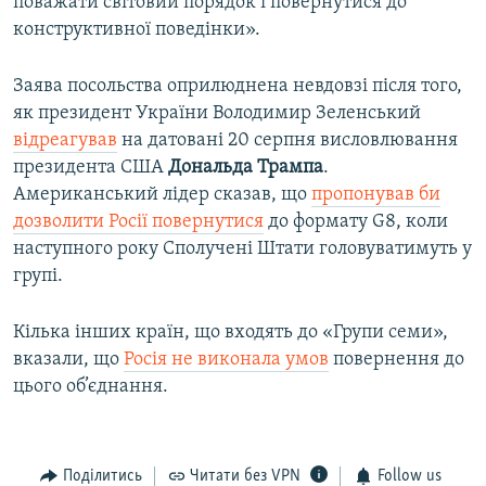
поважати світовий порядок і повернутися до
конструктивної поведінки».
Заява посольства оприлюднена невдовзі після того,
як президент України Володимир Зеленський
відреагував
на датовані 20 серпня висловлювання
президента США
Дональда Трампа
.
Американський лідер сказав, що
пропонував би
дозволити Росії повернутися
до формату G8, коли
наступного року Сполучені Штати головуватимуть у
групі.
Кілька інших країн, що входять до «Групи семи»,
вказали, що
Росія не виконала умов
повернення до
цього об’єднання.
Поділитись
Читати без VPN
Follow us