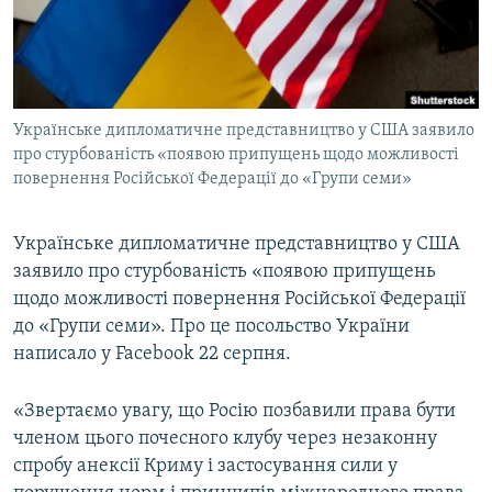
ВІДЕОУРОКИ «ELIFBE»
Русский
СВІДЧЕННЯ ОКУПАЦІЇ
Qırımtatar
УКРАЇНСЬКА ПРОБЛЕМА КРИМУ
Українське дипломатичне представництво у США заявило
ДОЛУЧАЙСЯ!
ІНФОГРАФІКА
про стурбованість «появою припущень щодо можливості
повернення Російської Федерації до «Групи семи»
Усі сайти RFE/RL
Українське дипломатичне представництво у США
заявило про стурбованість «появою припущень
щодо можливості повернення Російської Федерації
до «Групи семи». Про це посольство України
написало у Facebook 22 серпня.
«Звертаємо увагу, що Росію позбавили права бути
членом цього почесного клубу через незаконну
спробу анексії Криму і застосування сили у