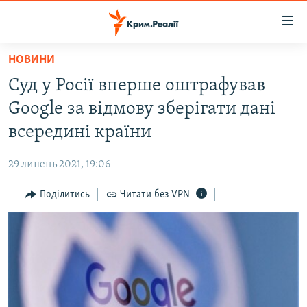
Доступність
посилання
Перейти
НОВИНИ
до
НОВИНИ
Суд у Росії вперше оштрафував
основного
ВОДА.КРИМ
матеріалу
Google за відмову зберігати дані
ВІДЕО ТА ФОТО
Перейти
всередині країни
до
ПОЛІТИКА
основної
29 липень 2021, 19:06
БЛОГИ
навігації
Перейти
Поділитись
Читати без VPN
ПОГЛЯД
до
ІНТЕРВ'Ю
пошуку
ВСЕ ЗА ДЕНЬ
СПЕЦПРОЕКТИ
ЯК ОБІЙТИ БЛОКУВАННЯ
ДЕПОРТАЦІЯ