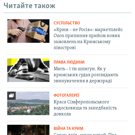
Читайте також
СУСПІЛЬСТВО
«Крим – не Росія»: маркетплейс
Ozon припинив прийом нових
замовлень на Кримському
півострові
ПРАВА ЛЮДИНИ
Мить – і ти шпигун. Як у
кримських судах розглядають
звинувачення в держзраді
ФОТОГАЛЕРЕЇ
Краса Сімферопольського
водосховища та занедбаність
довкола
ВІЙНА ТА КРИМ