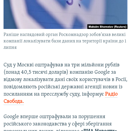
ВІДЕОУРОКИ «ELIFBE»
Русский
СВІДЧЕННЯ ОКУПАЦІЇ
Qırımtatar
УКРАЇНСЬКА ПРОБЛЕМА КРИМУ
Раніше наглядовий орган Роскомнадзор зобов’язав великі
ДОЛУЧАЙСЯ!
ІНФОГРАФІКА
компанії локалізувати бази даних на території країни до 1
липня
Усі сайти RFE/RL
Суд у Москві оштрафував на три мільйони рублів
(понад 40,5 тисячі доларів) компанію Google за
відмову локалізувати дані своїх користувачів в Росії,
повідомляють російські державні агенції новин із
посиланням на пресслужбу суду, інформує
Радіо
Свобода.
Google вперше оштрафували за порушення
російського законодавства у сфері зберігання