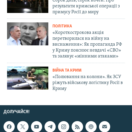
Сорок днів, сорок ночей. Про
результати кримської операції з
примусу Росії до миру
ПОЛІТИКА
«Короткострокова акція
перетворилася на війну на
виснаження»: Як пропаганда РФ
у Криму пояснює невдачі «СВО»
та залякує «мінними атаками»
ВІЙНА ТА КРИМ
«Полювання на колони». Як ЗСУ
ріжуть військову логістику Росії в
Криму
ДОЛУЧАЙСЯ!