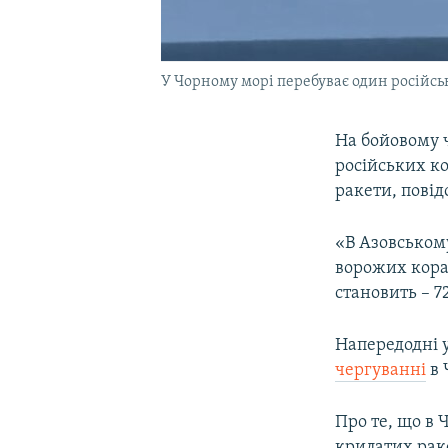
У Чорному морі перебуває один російсь
На бойовому ч
російських ко
ракети, пові
«В Азовському
ворожих кораб
становить – 7
Напередодні у
чергуванні
в 
Про те, що в 
крилатих рак