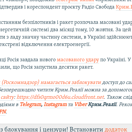
ідтвердив і кореспондент проєкту Радіо Свобода
Крим.Р
истанням безпілотників і ракет розпочала масовані уда
нергетичній системі два місяці тому, 10 жовтня. За цей 
ти з ладу значну частину системи, в Україні здійснюю
і екстрені відключення електроенергії.
нці Росія завдала нового
масованого удару
по Україні. 
или, що Росія запустила десятки ракет.
 (Роскомнадзор) намагається заблокувати
доступ до са
 Безперешкодно читати Крим.Реалії можна за допомог
 сайту
:
https://dfs0qrmo00d6u.cloudfront.net
. Також слі
одіями в
Telegram
,
Instagram
та
Viber
Крим.Реалії
. Ре
ко
PN
.
з блокування і цензури! Встановити
додаток