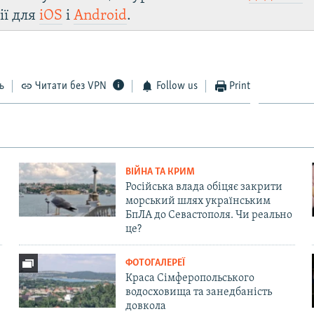
ії для
iOS
і
Android
.
ь
Читати без VPN
Follow us
Print
ВІЙНА ТА КРИМ
Російська влада обіцяє закрити
морський шлях українським
БпЛА до Севастополя. Чи реально
це?
ФОТОГАЛЕРЕЇ
Краса Сімферопольського
водосховища та занедбаність
довкола