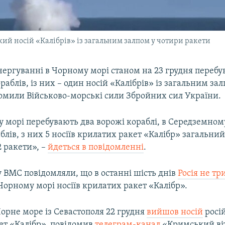
кий носій «Калібрів» із загальним залпом у чотири ракети
ергуванні в Чорному морі станом на 23 грудня перебу
раблів, із них – один носій «Калібрів» із загальним за
домили Військово-морські сили Збройних сил України.
 морі перебувають два ворожі кораблі, в Середземному
лів, з них 5 носіїв крилатих ракет «Калібр» загальний
2 ракети», –
йдеться в повідомленні
.
 ВМС повідомляли, що в останні шість днів
Росія не тр
Чорному морі носіїв крилатих ракет «Калібр».
Чорне море із Севастополя 22 грудня
вийшов носій
росі
ет «Калібр», повідомив
телеграм-канал
«Кримський ві