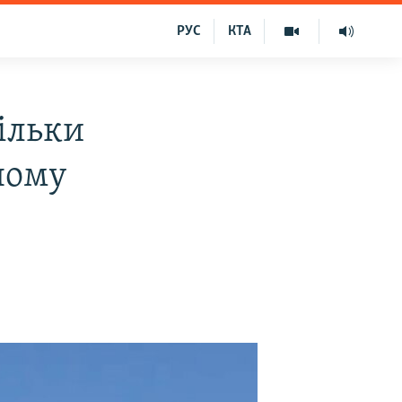
РУС
КТА
ільки
ному