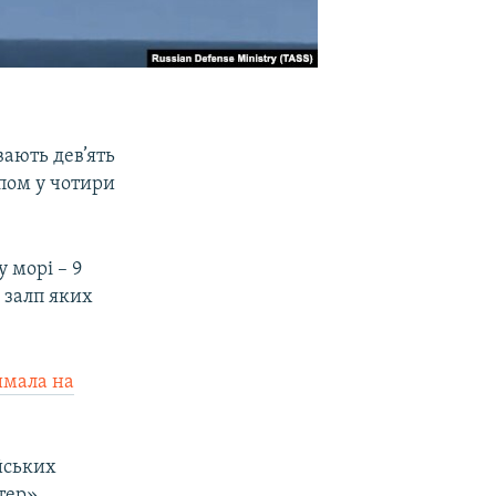
вають дев’ять
лпом у чотири
 морі – 9
 залп яких
имала на
йських
тер»,