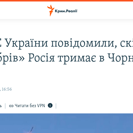
 України повідомили, ск
брів» Росія тримає в Чор
 16:56
ь
Читати без VPN