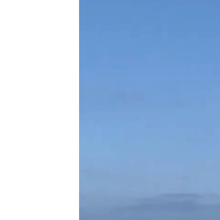
ВІДЕОУРОКИ «ELIFBE»
СВІДЧЕННЯ ОКУПАЦІЇ
УКРАЇНСЬКА ПРОБЛЕМА КРИМУ
ІНФОГРАФІКА