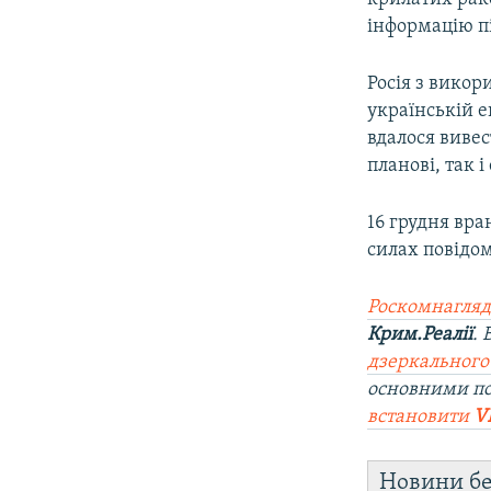
інформацію п
Росія з викор
українській е
вдалося вивес
планові, так 
16 грудня вра
силах повідом
Роскомнагляд
Крим.Реалії
.
дзеркального
основними п
встановити
V
Новини бе