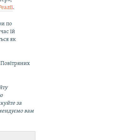
еалії
.
ри по
час їй
ться як
У Повітряних
йту
ою
дкуйте за
мендуємо вам