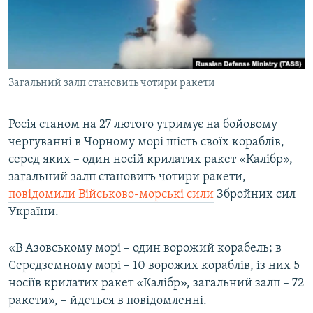
ВІДЕОУРОКИ «ELIFBE»
Русский
СВІДЧЕННЯ ОКУПАЦІЇ
Qırımtatar
УКРАЇНСЬКА ПРОБЛЕМА КРИМУ
Загальний залп становить чотири ракети
ДОЛУЧАЙСЯ!
ІНФОГРАФІКА
Росія станом на 27 лютого утримує на бойовому
чергуванні в Чорному морі шість своїх кораблів,
Усі сайти RFE/RL
серед яких – один носій крилатих ракет «Калібр»,
загальний залп становить чотири ракети,
повідомили Військово-морські сили
Збройних сил
України.
«В Азовському морі – один ворожий корабель; в
Середземному морі – 10 ворожих кораблів, із них 5
носіїв крилатих ракет «Калібр», загальний залп – 72
ракети», – йдеться в повідомленні.