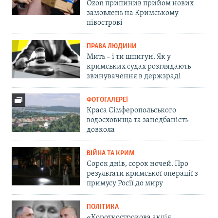
Ozon припинив прийом нових
замовлень на Кримському
півострові
ПРАВА ЛЮДИНИ
Мить – і ти шпигун. Як у
кримських судах розглядають
звинувачення в держзраді
ФОТОГАЛЕРЕЇ
Краса Сімферопольського
водосховища та занедбаність
довкола
ВІЙНА ТА КРИМ
Сорок днів, сорок ночей. Про
результати кримської операції з
примусу Росії до миру
ПОЛІТИКА
«Короткострокова акція