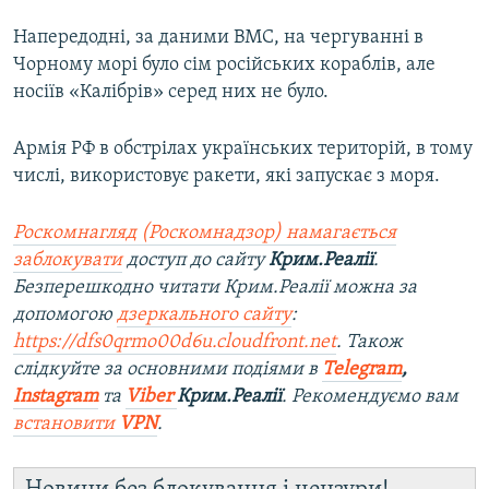
Напередодні, за даними ВМС, на чергуванні в
Чорному морі було сім російських кораблів, але
носіїв «Калібрів» серед них не було.
Армія РФ в обстрілах українських територій, в тому
числі, використовує ракети, які запускає з моря.
Роскомнагляд (Роскомнадзор) намагається
заблокувати
доступ до сайту
Крим.Реалії
.
Безперешкодно читати Крим.Реалії можна за
допомогою
дзеркального сайту
:
https://dfs0qrmo00d6u.cloudfront.net
. Також
слідкуйте за основними подіями в
Telegram
,
Instagram
та
Viber
Крим.Реалії
. Ре
комендуємо вам
встановити
VPN
.