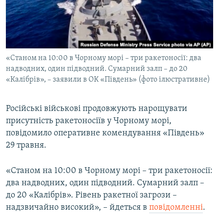
ВІДЕОУРОКИ «ELIFBE»
Русский
СВІДЧЕННЯ ОКУПАЦІЇ
Qırımtatar
УКРАЇНСЬКА ПРОБЛЕМА КРИМУ
«Станом на 10:00 в Чорному морі – три ракетоносії: два
ДОЛУЧАЙСЯ!
ІНФОГРАФІКА
надводних, один підводний. Сумарний залп – до 20
«Калібрів», – заявили в ОК «Південь» (фото ілюстративне)
Усі сайти RFE/RL
Російські військові продовжують нарощувати
присутність ракетоносіїв у Чорному морі,
повідомило оперативне комендування «Південь»
29 травня.
«Станом на 10:00 в Чорному морі – три ракетоносії:
два надводних, один підводний. Сумарний залп –
до 20 «Калібрів». Рівень ракетної загрози –
надзвичайно високий», – йдеться в
повідомленні
.