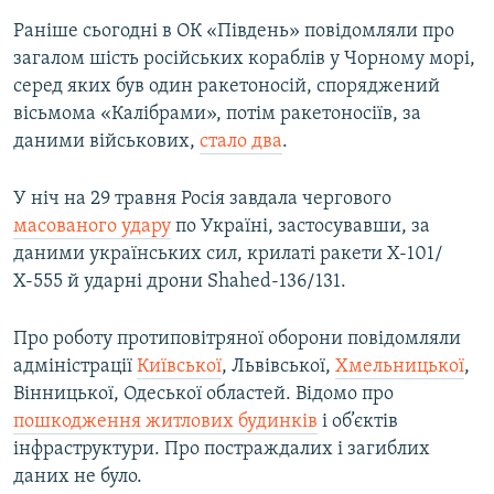
Раніше сьогодні в ОК «Південь» повідомляли про
загалом шість російських кораблів у Чорному морі,
серед яких був один ракетоносій, споряджений
вісьмома «Калібрами», потім ракетоносіїв, за
даними військових,
стало два
.
У ніч на 29 травня Росія завдала чергового
масованого удару
по Україні, застосувавши, за
даними українських сил, крилаті ракети Х-101/
Х-555 й ударні дрони Shahed-136/131.
Про роботу протиповітряної оборони повідомляли
адміністрації
Київської
, Львівської,
Хмельницької
,
Вінницької, Одеської областей. Відомо про
пошкодження житлових будинків
і об’єктів
інфраструктури. Про постраждалих і загиблих
даних не було.