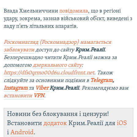
Влада Хмельниччини
повідомила
, що в регіоні
удару, зокрема, зазнав військовий об’єкт, виведені з
ладу п’ять літальних апаратів.
Роскомнагляд (Роскомнадзор) намагається
заблокувати
доступ до сайту
Крим.Реалії
.
Безперешкодно читати Крим.Реалії можна за
допомогою
дзеркального сайту
:
https://dfs0qrmo00d6u.cloudfront.net
. Також
слідкуйте за основними подіями в
Telegram
,
Instagram
та
Viber
Крим.Реалії
. Рекомендуємо вам
встановити
VPN
.
Новини без блокування і цензури!
Встановити
додаток
Крим.Реалії для
iOS
і
Android
.