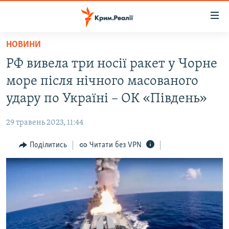
Доступність
посилання
Перейти
НОВИНИ
до
НОВИНИ
РФ вивела три носії ракет у Чорне
основного
ВОДА.КРИМ
матеріалу
море після нічного масованого
ВІДЕО ТА ФОТО
Перейти
удару по Україні – ОК «Південь»
до
ПОЛІТИКА
основної
29 травень 2023, 11:44
БЛОГИ
навігації
Перейти
Поділитись
Читати без VPN
ПОГЛЯД
до
ІНТЕРВ'Ю
пошуку
ВСЕ ЗА ДЕНЬ
СПЕЦПРОЕКТИ
ЯК ОБІЙТИ БЛОКУВАННЯ
ДЕПОРТАЦІЯ