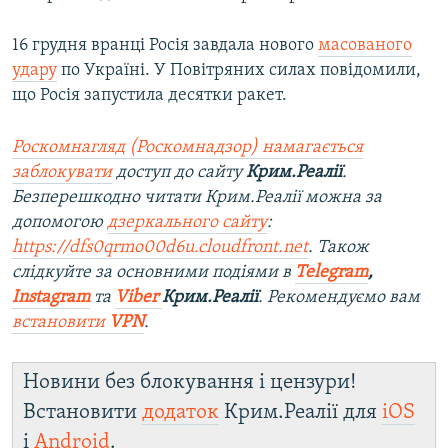
16 грудня вранці Росія завдала нового
масованого
удару
по Україні. У Повітряних силах повідомили,
що Росія запустила десятки ракет.
Роскомнагляд (Роскомнадзор) намагається
заблокувати
доступ до сайту
Крим.Реалії
.
Безперешкодно читати Крим.Реалії можна за
допомогою
дзеркального сайту
:
https://dfs0qrmo00d6u.cloudfront.net
. Також
слідкуйте за основними подіями в
Telegram
,
Instagram
та
Viber
Крим.Реалії
. Ре
комендуємо вам
встановити
VPN
.
Новини без блокування і цензури!
Встановити
додаток
Крим.Реалії для
iOS
і
Android
.