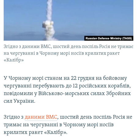
ВІДЕОУРОКИ «ELIFBE»
Русский
СВІДЧЕННЯ ОКУПАЦІЇ
Qırımtatar
УКРАЇНСЬКА ПРОБЛЕМА КРИМУ
ДОЛУЧАЙСЯ!
ІНФОГРАФІКА
Згідно з даними ВМС, шостий день поспіль Росія не тримає
на чергуванні в Чорному морі носіїв крилатих ракет
«Калібр»
Усі сайти RFE/RL
У Чорному морі станом на 22 грудня на бойовому
чергуванні перебувають до 12 російських кораблів,
повідомили у Військово-морських силах Збройних
сил України.
Згідно з
даними ВМС
, шостий день поспіль Росія не
тримає на чергуванні в Чорному морі носіїв
крилатих ракет «Калібр».