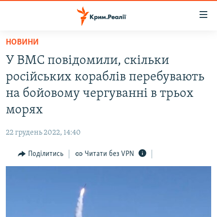
Доступність
посилання
Перейти
НОВИНИ
до
НОВИНИ
У ВМС повідомили, скільки
основного
ВОДА.КРИМ
матеріалу
російських кораблів перебувають
ВІДЕО ТА ФОТО
Перейти
на бойовому чергуванні в трьох
до
ПОЛІТИКА
морях
основної
БЛОГИ
навігації
22 грудень 2022, 14:40
Перейти
ПОГЛЯД
до
Поділитись
Читати без VPN
ІНТЕРВ'Ю
пошуку
ВСЕ ЗА ДЕНЬ
СПЕЦПРОЕКТИ
ЯК ОБІЙТИ БЛОКУВАННЯ
ДЕПОРТАЦІЯ