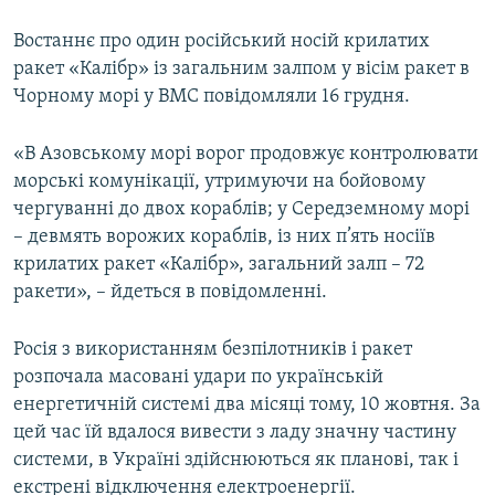
Востаннє про один російський носій крилатих
ракет «Калібр» із загальним залпом у вісім ракет в
Чорному морі у ВМС повідомляли 16 грудня.
«В Азовському морі ворог продовжує контролювати
морські комунікації, утримуючи на бойовому
чергуванні до двох кораблів; у Середземному морі
– девмять ворожих кораблів, із них п’ять носіїв
крилатих ракет «Калібр», загальний залп – 72
ракети», – йдеться в повідомленні.
Росія з використанням безпілотників і ракет
розпочала масовані удари по українській
енергетичній системі два місяці тому, 10 жовтня. За
цей час їй вдалося вивести з ладу значну частину
системи, в Україні здійснюються як планові, так і
екстрені відключення електроенергії.