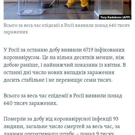
ВІДЕОУРОКИ «ELIFBE»
Русский
СВІДЧЕННЯ ОКУПАЦІЇ
Qırımtatar
Всього за весь час епідемії в Росії виявили понад 640 тисяч
УКРАЇНСЬКА ПРОБЛЕМА КРИМУ
заражених
ДОЛУЧАЙСЯ!
ІНФОГРАФІКА
У Росії за останню добу виявили 6719 інфікованих
коронавірусом. Це на кілька десятків менше, ніж
добою раніше, і найнижчий показник із квітня. В
Усі сайти RFE/RL
останні дні число нових випадків зараження
досить стабільне і не перевищує семи тисяч.
Всього за весь час епідемії в Росії виявили понад
640 тисяч заражених.
Померли за добу від коронавірусної інфекції 93
людини, загальне число смертей за весь час, за
даними оперативного штабу, – понад 9 тисяч