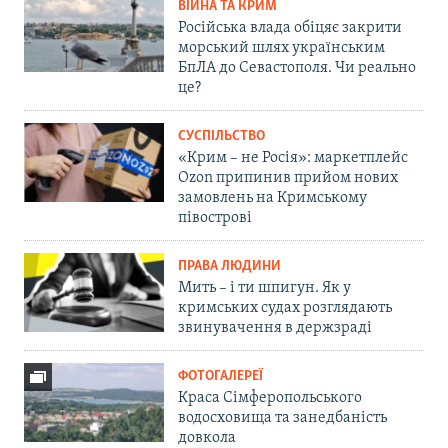
ВІЙНА ТА КРИМ
Російська влада обіцяє закрити
морський шлях українським
БпЛА до Севастополя. Чи реально
це?
СУСПІЛЬСТВО
«Крим – не Росія»: маркетплейс
Ozon припинив прийом нових
замовлень на Кримському
півострові
ПРАВА ЛЮДИНИ
Мить – і ти шпигун. Як у
кримських судах розглядають
звинувачення в держзраді
ФОТОГАЛЕРЕЇ
Краса Сімферопольського
водосховища та занедбаність
довкола