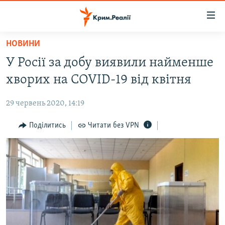
Доступність
посилання
Перейти
НОВИНИ
до
НОВИНИ
У Росії за добу виявили найменше
основного
ВОДА.КРИМ
матеріалу
хворих на COVID-19 від квітня
ВІДЕО ТА ФОТО
Перейти
до
29 червень 2020, 14:19
ПОЛІТИКА
основної
БЛОГИ
Поділитись
Читати без VPN
навігації
Перейти
ПОГЛЯД
до
ІНТЕРВ'Ю
пошуку
ВСЕ ЗА ДЕНЬ
СПЕЦПРОЕКТИ
ЯК ОБІЙТИ БЛОКУВАННЯ
ДЕПОРТАЦІЯ