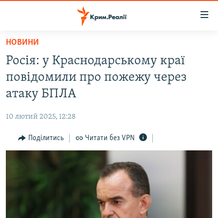
Доступність
посилання
Перейти
НОВИНИ
до
НОВИНИ
Росія: у Краснодарському краї
основного
ВОДА.КРИМ
матеріалу
повідомили про пожежу через
ВІДЕО ТА ФОТО
Перейти
атаку БПЛА
до
ПОЛІТИКА
основної
10 лютий 2025, 12:28
БЛОГИ
навігації
Перейти
Поділитись
Читати без VPN
ПОГЛЯД
до
ІНТЕРВ'Ю
пошуку
ВСЕ ЗА ДЕНЬ
СПЕЦПРОЕКТИ
ЯК ОБІЙТИ БЛОКУВАННЯ
ДЕПОРТАЦІЯ