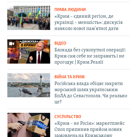
ПРАВА ЛЮДИНИ
«Крим – єдиний регіон, де
українці – меншість»: дискусія
навколо нової пам'ятної дати
ВІДЕО
Блокада без сухопутної операції:
Крим сам себе не заправить і не
прогодує | Крим.Реалії
ВІЙНА ТА КРИМ
Російська влада обіцяє закрити
морський шлях українським
БпЛА до Севастополя. Чи реально
це?
СУСПІЛЬСТВО
«Крим – не Росія»: маркетплейс
Ozon припинив прийом нових
замовлень на Кримському