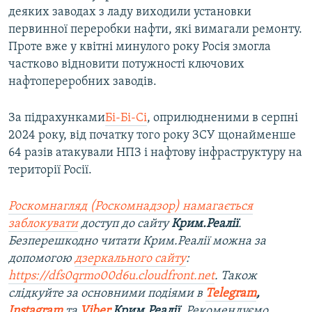
деяких заводах з ладу виходили установки
первинної переробки нафти, які вимагали ремонту.
Проте вже у квітні минулого року Росія змогла
частково відновити потужності ключових
нафтопереробних заводів.
За підрахунками
Бі-Бі-Сі
, оприлюдненими в серпні
2024 року, від початку того року ЗСУ щонайменше
64 разів атакували НПЗ і нафтову інфраструктуру на
території Росії.
Роскомнагляд (Роскомнадзор) намагається
заблокувати
доступ до сайту
Крим.Реалії
.
Безперешкодно читати Крим.Реалії можна за
допомогою
дзеркального сайту
:
https://dfs0qrmo00d6u.cloudfront.net
. Також
слідкуйте за основними подіями в
Telegram
,
Instagram
та
Viber
Крим.Реалії
. Рекомендуємо