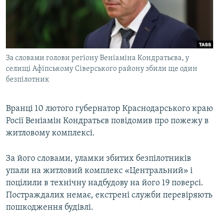
ВІДЕОУРОКИ «ELIFBE»
Русский
СВІДЧЕННЯ ОКУПАЦІЇ
Qırımtatar
УКРАЇНСЬКА ПРОБЛЕМА КРИМУ
За словами голови регіону Веніаміна Кондратьєва, у
ДОЛУЧАЙСЯ!
ІНФОГРАФІКА
селищі Афіпському Сіверського району збили ще один
безпілотник
Усі сайти RFE/RL
Вранці 10 лютого губернатор Краснодарського краю
Росії Веніамін Кондратьєв повідомив про пожежу в
житловому комплексі.
За його словами, уламки збитих безпілотників
упали на житловий комплекс «Центральний» і
поцілили в технічну надбудову на його 19 поверсі.
Постраждалих немає, екстрені служби перевіряють
пошкодження будівлі.