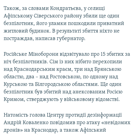
Також, за словами Кондратьєва, у селищі
Афіпському Сіверського району збили ще один
безпілотник, його уламки пошкодили приватний
житловий будинок. В результаті збиття ніхто не
постраждав, написав губернатор.
Російське Міноборони відзвітувало про 15 збитих за
ніч безпілотників. Сім із них нібито перехопили
над Краснодарським краєм, три над Брянською
областю, два – над Ростовською, по одному над
Курською та Білгородською областями. Ще один
безпілотник був збитий над анексованим Росією
Кримом, стверджують у військовому відомстві.
Натомість голова Центру протидії дезінформації
Андрій Коваленко повідомив про атаку «невідомих
дронів» на Краснодар, а також Афіпський