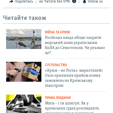
Поділитись
Читати без VPN
Follow us
Читайте також
ВІЙНА ТА КРИМ
Російська влада обіцяє закрити
морський шлях українським
БпЛА до Севастополя. Чи реально
це?
СУСПІЛЬСТВО
«Крим – не Росія»: маркетплейс
Ozon припинив прийом нових
замовлень на Кримському
півострові
ПРАВА ЛЮДИНИ
Мить – і ти шпигун. Як у
кримських судах розглядають