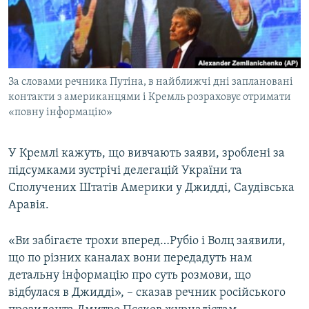
ВІДЕОУРОКИ «ELIFBE»
Русский
СВІДЧЕННЯ ОКУПАЦІЇ
Qırımtatar
УКРАЇНСЬКА ПРОБЛЕМА КРИМУ
За словами речника Путіна, в найближчі дні заплановані
ДОЛУЧАЙСЯ!
ІНФОГРАФІКА
контакти з американцями і Кремль розраховує отримати
«повну інформацію»
Усі сайти RFE/RL
У Кремлі кажуть, що вивчають заяви, зроблені за
підсумками зустрічі делегацій України та
Сполучених Штатів Америки у Джидді, Саудівська
Аравія.
«Ви забігаєте трохи вперед…Рубіо і Волц заявили,
що по різних каналах вони передадуть нам
детальну інформацію про суть розмови, що
відбулася в Джидді», – сказав речник російського