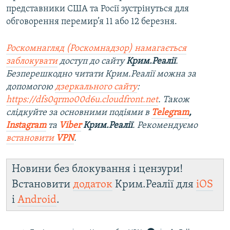
представники США та Росії зустрінуться для
обговорення перемир’я 11 або 12 березня.
Роскомнагляд (Роскомнадзор) намагається
заблокувати
доступ до сайту
Крим.Реалії
.
Безперешкодно читати Крим.Реалії можна за
допомогою
дзеркального сайту
:
https://dfs0qrmo00d6u.cloudfront.net
. Також
слідкуйте за основними подіями в
Telegram
,
Instagram
та
Viber
Крим.Реалії
. Рекомендуємо
встановити
VPN
.
Новини без блокування і цензури!
Встановити
додаток
Крим.Реалії для
iOS
і
Android
.