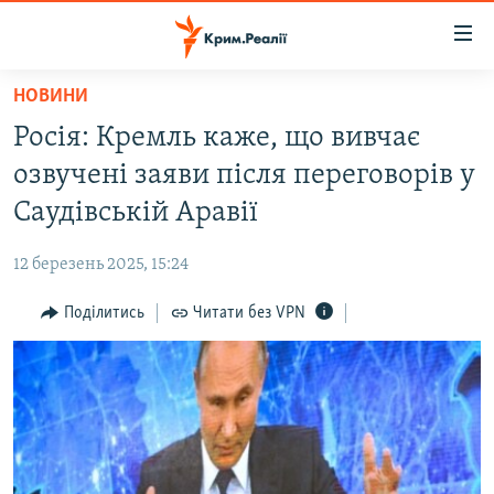
Доступність
посилання
Перейти
НОВИНИ
до
НОВИНИ
Росія: Кремль каже, що вивчає
основного
ВОДА.КРИМ
матеріалу
озвучені заяви після переговорів у
ВІДЕО ТА ФОТО
Перейти
Саудівській Аравії
до
ПОЛІТИКА
основної
12 березень 2025, 15:24
БЛОГИ
навігації
Перейти
Поділитись
Читати без VPN
ПОГЛЯД
до
ІНТЕРВ'Ю
пошуку
ВСЕ ЗА ДЕНЬ
СПЕЦПРОЕКТИ
ЯК ОБІЙТИ БЛОКУВАННЯ
ДЕПОРТАЦІЯ