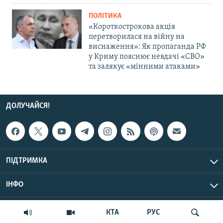
ПОЛІТИКА
«Короткострокова акція
перетворилася на війну на
виснаження»: Як пропаганда РФ
у Криму пояснює невдачі «СВО»
та залякує «мінними атаками»
ДОЛУЧАЙСЯ!
ПІДТРИМКА
ІНФО
© Крим.Реалії, 2026 | Усі права застережено.
КТА
РУС