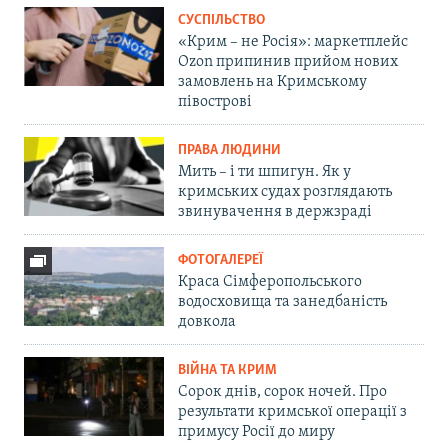
СУСПІЛЬСТВО
«Крим – не Росія»: маркетплейс
Ozon припинив прийом нових
замовлень на Кримському
півострові
ПРАВА ЛЮДИНИ
Мить – і ти шпигун. Як у
кримських судах розглядають
звинувачення в держзраді
ФОТОГАЛЕРЕЇ
Краса Сімферопольського
водосховища та занедбаність
довкола
ВІЙНА ТА КРИМ
Сорок днів, сорок ночей. Про
результати кримської операції з
примусу Росії до миру