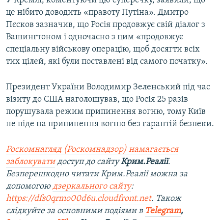
У Кремлі, коментуючи цю суперечку, заявили, що
це нібито доводить «правоту Путіна». Дмитро
Пєсков зазначив, що Росія продовжує свій діалог з
Вашингтоном і одночасно з цим «продовжує
спеціальну військову операцію, щоб досягти всіх
тих цілей, які були поставлені від самого початку».
Президент України Володимир Зеленський під час
візиту до США наголошував, що Росія 25 разів
порушувала режим припинення вогню, тому Київ
не піде на припинення вогню без гарантій безпеки.
Роскомнагляд (Роскомнадзор) намагається
заблокувати
доступ до сайту
Крим.Реалії
.
Безперешкодно читати Крим.Реалії можна за
допомогою
дзеркального сайту
:
https://dfs0qrmo00d6u.cloudfront.net
. Також
слідкуйте за основними подіями в
Telegram
,