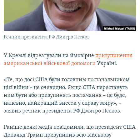
ВІДЕОУРОКИ «ELIFBE»
Русский
СВІДЧЕННЯ ОКУПАЦІЇ
Qırımtatar
УКРАЇНСЬКА ПРОБЛЕМА КРИМУ
Речник президента РФ Дмитро Пєсков
ДОЛУЧАЙСЯ!
ІНФОГРАФІКА
У Кремлі відреагували на ймовірне
призупинення
американської військової допомоги
Україні.
Усі сайти RFE/RL
«Те, що досі США були головним постачальником
цієї війни – це очевидно. Якщо США перестануть
ним бути або призупинять постачання – це буде,
напевно, найкращий внесок у справу миру», –
заявив речник президента РФ Дмитро Пєсков.
Раніше деякі медіа повідомили, що президент США
Дональд Трамп призупинив всю військову