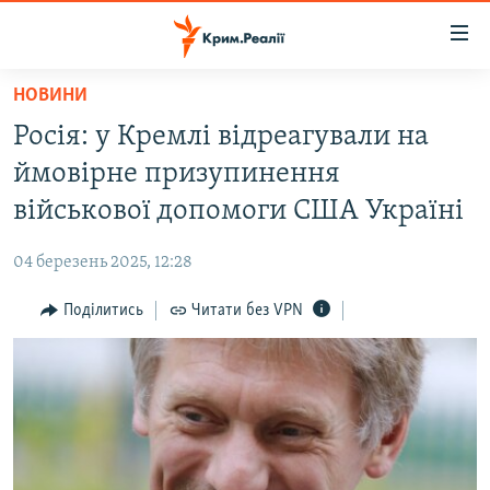
Доступність
посилання
Перейти
НОВИНИ
до
НОВИНИ
Росія: у Кремлі відреагували на
основного
ВОДА.КРИМ
матеріалу
ймовірне призупинення
ВІДЕО ТА ФОТО
Перейти
військової допомоги США Україні
до
ПОЛІТИКА
основної
04 березень 2025, 12:28
БЛОГИ
навігації
Перейти
Поділитись
Читати без VPN
ПОГЛЯД
до
ІНТЕРВ'Ю
пошуку
ВСЕ ЗА ДЕНЬ
СПЕЦПРОЕКТИ
ЯК ОБІЙТИ БЛОКУВАННЯ
ДЕПОРТАЦІЯ