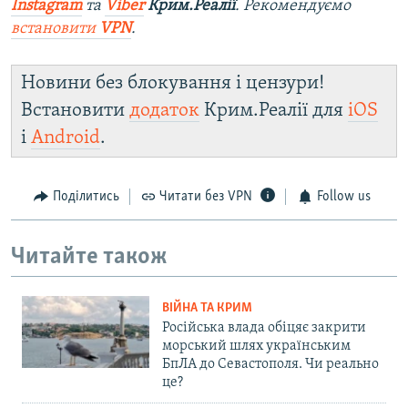
Instagram
та
Viber
Крим.Реалії
. Рекомендуємо
встановити
VPN
.
Новини без блокування і цензури!
Встановити
додаток
Крим.Реалії для
iOS
і
Android
.
Поділитись
Читати без VPN
Follow us
Читайте також
ВІЙНА ТА КРИМ
Російська влада обіцяє закрити
морський шлях українським
БпЛА до Севастополя. Чи реально
це?