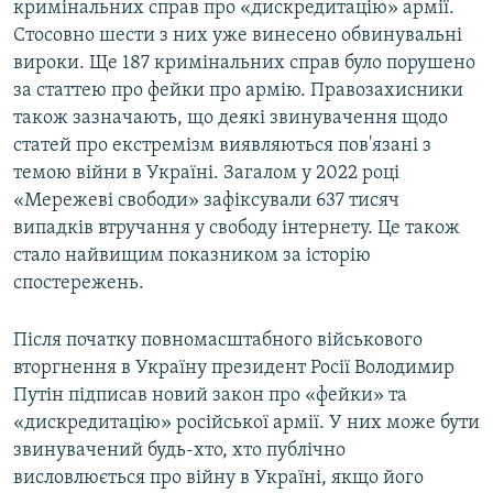
кримінальних справ про «дискредитацію» армії.
Стосовно шести з них уже винесено обвинувальні
вироки. Ще 187 кримінальних справ було порушено
за статтею про фейки про армію. Правозахисники
також зазначають, що деякі звинувачення щодо
статей про екстремізм виявляються пов'язані з
темою війни в Україні. Загалом у 2022 році
«Мережеві свободи» зафіксували 637 тисяч
випадків втручання у свободу інтернету. Це також
стало найвищим показником за історію
спостережень.
Після початку повномасштабного військового
вторгнення в Україну президент Росії Володимир
Путін підписав новий закон про «фейки» та
«дискредитацію» російської армії. У них може бути
звинувачений будь-хто, хто публічно
висловлюється про війну в Україні, якщо його