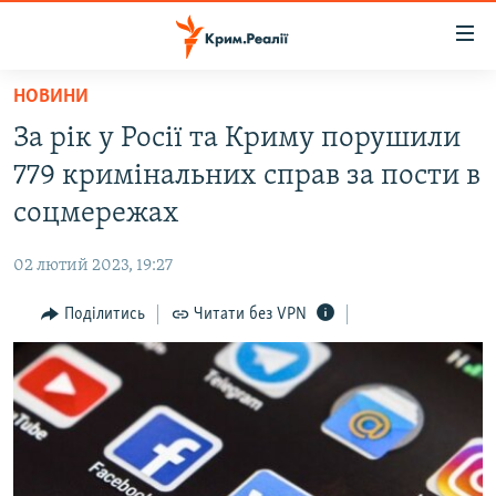
Доступність
посилання
Перейти
НОВИНИ
до
НОВИНИ
За рік у Росії та Криму порушили
основного
ВОДА.КРИМ
матеріалу
779 кримінальних справ за пости в
ВІДЕО ТА ФОТО
Перейти
соцмережах
до
ПОЛІТИКА
основної
02 лютий 2023, 19:27
БЛОГИ
навігації
Перейти
Поділитись
Читати без VPN
ПОГЛЯД
до
ІНТЕРВ'Ю
пошуку
ВСЕ ЗА ДЕНЬ
СПЕЦПРОЕКТИ
ЯК ОБІЙТИ БЛОКУВАННЯ
ДЕПОРТАЦІЯ