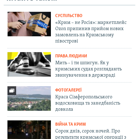
СУСПІЛЬСТВО
«Крим – не Росія»: маркетплейс
Ozon припинив прийом нових
замовлень на Кримському
півострові
ПРАВА ЛЮДИНИ
Мить – і ти шпигун. Як у
кримських судах розглядають
звинувачення в держзраді
ФОТОГАЛЕРЕЇ
Краса Сімферопольського
водосховища та занедбаність
довкола
ВІЙНА ТА КРИМ
Сорок днів, сорок ночей. Про
результати кримської операції з