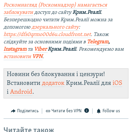
Роскомнагляд (Роскомнадзор) намагається
заблокувати
доступ до сайту
Крим.Реалії
.
Безперешкодно читати Крим.Реалії можна за
допомогою
дзеркального сайту
:
https://dfs0qrmo00d6u.cloudfront.net
. Також
слідкуйте за основними подіями в
Telegram
,
Instagram
та
Viber
Крим.Реалії
. Ре
комендуємо вам
встановити
VPN
.
Новини без блокування і цензури!
Встановити
додаток
Крим.Реалії для
iOS
і
Android
.
Поділитись
Читати без VPN
Follow us
Читайте також