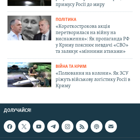
примусу Росії до миру
ПОЛІТИКА
«Короткострокова акція
перетворилася на війну на
виснаження»: Як пропаганда РФ
у Криму пояснює невдачі «СВО»
та залякує «мінними атаками»
ВІЙНА ТА КРИМ
«Полювання на колони». Як ЗСУ
ріжуть військову логістику Росії в
Криму
ДОЛУЧАЙСЯ!