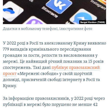
ВІДЕОУРОКИ «ELIFBE»
Русский
СВІДЧЕННЯ ОКУПАЦІЇ
Qırımtatar
УКРАЇНСЬКА ПРОБЛЕМА КРИМУ
Додатки в мобільному телефоні, ілюстративне фото
ДОЛУЧАЙСЯ!
ІНФОГРАФІКА
У 2022 році в Росії та анексованому Криму виявлено
779 випадків кримінального переслідування
Усі сайти RFE/RL
громадян за пости, репости та висловлювання у
мережі. Це найвищий річний показник за 15 років
спостережень. Такі дані
публікує правозахисний
проєкт
«Мережеві свободи» у своїй щорічній
доповіді, присвяченій свободі інтернету в Росії та
Криму.
За інформацією правозахисників, у 2022 році через
публікації в мережі було порушено не менше 42