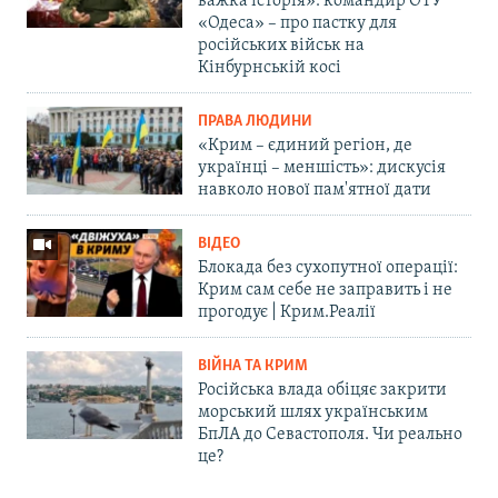
важка історія»: командир ОТУ
«Одеса» – про пастку для
російських військ на
Кінбурнській косі
ПРАВА ЛЮДИНИ
«Крим – єдиний регіон, де
українці – меншість»: дискусія
навколо нової пам'ятної дати
ВІДЕО
Блокада без сухопутної операції:
Крим сам себе не заправить і не
прогодує | Крим.Реалії
ВІЙНА ТА КРИМ
Російська влада обіцяє закрити
морський шлях українським
БпЛА до Севастополя. Чи реально
це?