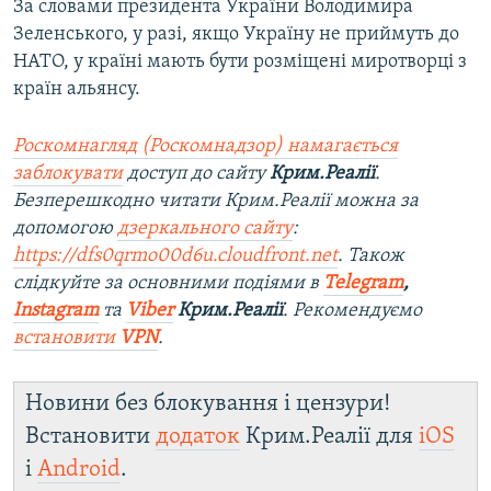
За словами президента України Володимира
Зеленського, у разі, якщо Україну не приймуть до
НАТО, у країні мають бути розміщені миротворці з
країн альянсу.
Роскомнагляд (Роскомнадзор) намагається
заблокувати
доступ до сайту
Крим.Реалії
.
Безперешкодно читати Крим.Реалії можна за
допомогою
дзеркального сайту
:
https://dfs0qrmo00d6u.cloudfront.net
. Також
слідкуйте за основними подіями в
Telegram
,
Instagram
та
Viber
Крим.Реалії
. Рекомендуємо
встановити
VPN
.
Новини без блокування і цензури!
Встановити
додаток
Крим.Реалії для
iOS
і
Android
.