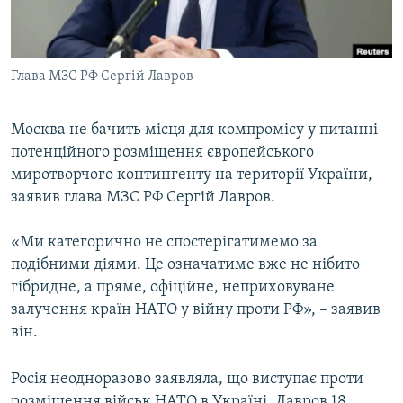
ВІДЕОУРОКИ «ELIFBE»
Русский
СВІДЧЕННЯ ОКУПАЦІЇ
Qırımtatar
Глава МЗС РФ Сергій Лавров
УКРАЇНСЬКА ПРОБЛЕМА КРИМУ
ДОЛУЧАЙСЯ!
ІНФОГРАФІКА
Москва не бачить місця для компромісу у питанні
потенційного розміщення європейського
миротворчого контингенту на території України,
Усі сайти RFE/RL
заявив глава МЗС РФ Сергій Лавров.
«Ми категорично не спостерігатимемо за
подібними діями. Це означатиме вже не нібито
гібридне, а пряме, офіційне, неприховуване
залучення країн НАТО у війну проти РФ», – заявив
він.
Росія неодноразово заявляла, що виступає проти
розміщення військ НАТО в Україні. Лавров 18