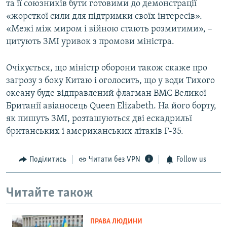
та її союзників бути готовими до демонстрації
«жорсткої сили для підтримки своїх інтересів».
«Межі між миром і війною стають розмитими», –
цитують ЗМІ уривок з промови міністра.
Очікується, що міністр оборони також скаже про
загрозу з боку Китаю і оголосить, що у води Тихого
океану буде відправлений флагман ВМС Великої
Британії авіаносець Queen Elizabeth. На його борту,
як пишуть ЗМІ, розташуються дві ескадрильї
британських і американських літаків F-35.
Поділитись
Читати без VPN
Follow us
Читайте також
ПРАВА ЛЮДИНИ