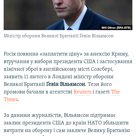
ВІДЕОУРОКИ «ELIFBE»
Русский
СВІДЧЕННЯ ОКУПАЦІЇ
Qırımtatar
УКРАЇНСЬКА ПРОБЛЕМА КРИМУ
Міністр оборони Великої Британії Ґевін Вільямсон
ДОЛУЧАЙСЯ!
ІНФОГРАФІКА
Росія повинна «заплатити ціну» за анексію Криму,
втручання у вибори президента США і застосування
Усі сайти RFE/RL
хімічної зброї в англійському місті Солсбері,
заявить 11 лютого в Лондоні міністр оборони
Великої Британії
Ґевін Вільямсон
. Тези його
промови бачили в агентстві
Reuters
і газеті
The
Times
.
За даними журналістів, Вільямсон підтримає
заклик президента США до країн НАТО збільшити
витрати на оборону і сам закличе Велику Британію