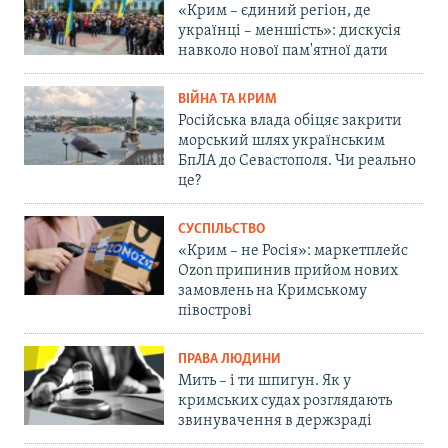
«Крим – єдиний регіон, де
українці – меншість»: дискусія
навколо нової пам'ятної дати
ВІЙНА ТА КРИМ
Російська влада обіцяє закрити
морський шлях українським
БпЛА до Севастополя. Чи реально
це?
СУСПІЛЬСТВО
«Крим – не Росія»: маркетплейс
Ozon припинив прийом нових
замовлень на Кримському
півострові
ПРАВА ЛЮДИНИ
Мить – і ти шпигун. Як у
кримських судах розглядають
звинувачення в держзраді