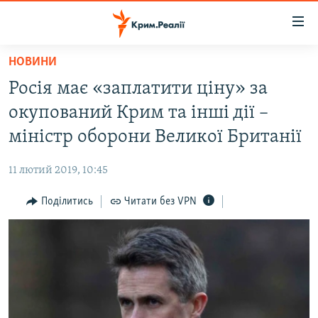
Доступність
посилання
Перейти
НОВИНИ
до
НОВИНИ
Росія має «заплатити ціну» за
основного
ВОДА.КРИМ
матеріалу
окупований Крим та інші дії –
ВІДЕО ТА ФОТО
Перейти
міністр оборони Великої Британії
до
ПОЛІТИКА
основної
11 лютий 2019, 10:45
БЛОГИ
навігації
Перейти
Поділитись
Читати без VPN
ПОГЛЯД
до
ІНТЕРВ'Ю
пошуку
ВСЕ ЗА ДЕНЬ
СПЕЦПРОЕКТИ
ЯК ОБІЙТИ БЛОКУВАННЯ
ДЕПОРТАЦІЯ