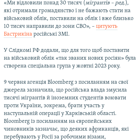
«Ми відловили понад 30 тисяч (
мігрантів – ред.
),
які отримали громадянство і не бажають стати на
військовий облік, поставили на облік і вже близько
10 тисяч направили до зони СВО», –
цитують
Бастрикіна
російські ЗМІ.
У Слідкомі РФ додали, що для того щоб поставити
на військовий облік «так званих нових росіян» була
створена спеціальна група у жовтні 2023 року.
9 червня агенція Bloomberg з посиланням на свої
джерела зазначила, що російська влада змусила
тисячі мігрантів й іноземних студентів воювати
проти України, зокрема, брати участь у
наступальній операції у Харківській області.
Bloomberg із посиланням на європейських
чиновників зазначає, що деяких африканців, які
перебувають у Росії за робочими візами,