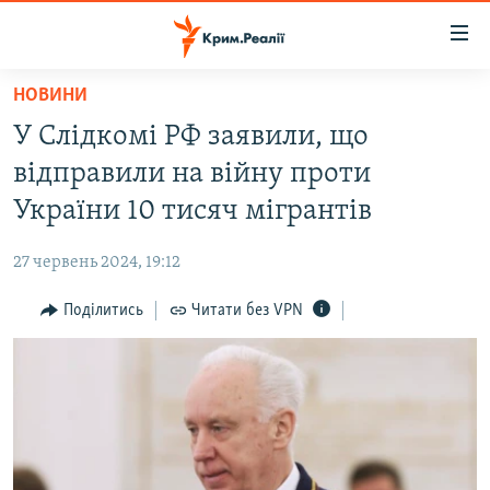
Доступність
посилання
Перейти
НОВИНИ
до
НОВИНИ
У Слідкомі РФ заявили, що
основного
ВОДА.КРИМ
матеріалу
відправили на війну проти
ВІДЕО ТА ФОТО
Перейти
України 10 тисяч мігрантів
до
ПОЛІТИКА
основної
27 червень 2024, 19:12
БЛОГИ
навігації
Перейти
Поділитись
Читати без VPN
ПОГЛЯД
до
ІНТЕРВ'Ю
пошуку
ВСЕ ЗА ДЕНЬ
СПЕЦПРОЕКТИ
ЯК ОБІЙТИ БЛОКУВАННЯ
ДЕПОРТАЦІЯ