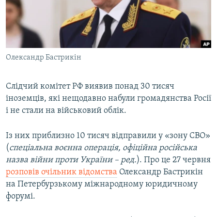
ВІДЕОУРОКИ «ELIFBE»
Русский
СВІДЧЕННЯ ОКУПАЦІЇ
Qırımtatar
УКРАЇНСЬКА ПРОБЛЕМА КРИМУ
Олександр Бастрикін
ДОЛУЧАЙСЯ!
ІНФОГРАФІКА
Слідчий комітет РФ виявив понад 30 тисяч
іноземців, які нещодавно набули громадянства Росії
Усі сайти RFE/RL
і не стали на військовий облік.
Із них приблизно 10 тисяч відправили у «зону СВО»
(
спеціальна воєнна операція, офіційна російська
назва війни проти України – ред.
). Про це 27 червня
розповів очільник відомства
Олександр Бастрикін
на Петербурзькому міжнародному юридичному
форумі.