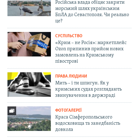
Російська влада обіцяє закрити
морський шлях українським
БпЛА до Севастополя. Чи реально
це?
СУСПІЛЬСТВО
«Крим – не Росія»: маркетплейс
Ozon припинив прийом нових
замовлень на Кримському
півострові
ПРАВА ЛЮДИНИ
Мить – і ти шпигун. Як у
кримських судах розглядають
звинувачення в держзраді
ФОТОГАЛЕРЕЇ
Краса Сімферопольського
водосховища та занедбаність
довкола