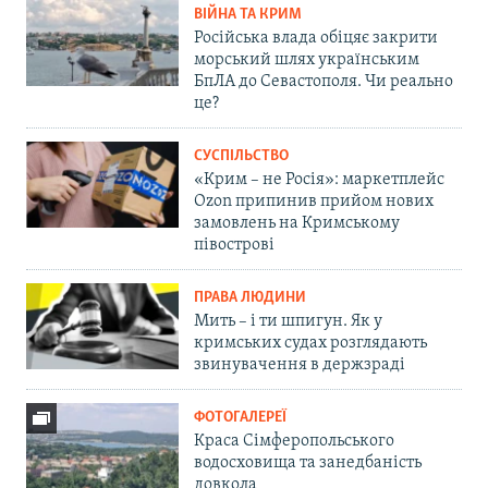
ВІЙНА ТА КРИМ
Російська влада обіцяє закрити
морський шлях українським
БпЛА до Севастополя. Чи реально
це?
СУСПІЛЬСТВО
«Крим – не Росія»: маркетплейс
Ozon припинив прийом нових
замовлень на Кримському
півострові
ПРАВА ЛЮДИНИ
Мить – і ти шпигун. Як у
кримських судах розглядають
звинувачення в держзраді
ФОТОГАЛЕРЕЇ
Краса Сімферопольського
водосховища та занедбаність
довкола