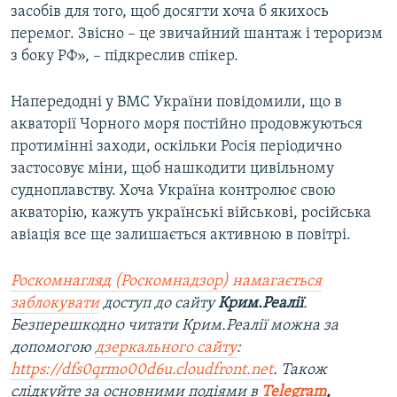
засобів для того, щоб досягти хоча б якихось
перемог. Звісно – це звичайний шантаж і тероризм
з боку РФ», – підкреслив спікер.
Напередодні у ВМС України повідомили, що в
акваторії Чорного моря постійно продовжуються
протимінні заходи, оскільки Росія періодично
застосовує міни, щоб нашкодити цивільному
судноплавству. Хоча Україна контролює свою
акваторію, кажуть українські військові, російська
авіація все ще залишається активною в повітрі.
Роскомнагляд (Роскомнадзор) намагається
заблокувати
доступ до сайту
Крим.Реалії
.
Безперешкодно читати Крим.Реалії можна за
допомогою
дзеркального сайту
:
https://dfs0qrmo00d6u.cloudfront.net
. Також
слідкуйте за основними подіями в
Telegram
,