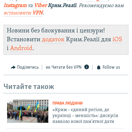
Instagram
та
Viber
Крим.Реалії
. Рекомендуємо вам
встановити
VPN
.
Новини без блокування і цензури!
Встановити
додаток
Крим.Реалії для
iOS
і
Android
.
Поділитись
Читати без VPN
Follow us
Читайте також
ПРАВА ЛЮДИНИ
«Крим – єдиний регіон, де
українці – меншість»: дискусія
навколо нової пам'ятної дати