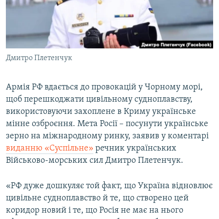
ВІДЕОУРОКИ «ELIFBE»
Русский
СВІДЧЕННЯ ОКУПАЦІЇ
Qırımtatar
УКРАЇНСЬКА ПРОБЛЕМА КРИМУ
Дмитро Плетенчук
ДОЛУЧАЙСЯ!
ІНФОГРАФІКА
Армія РФ вдається до провокацій у Чорному морі,
щоб перешкоджати цивільному судноплавству,
Усі сайти RFE/RL
використовуючи захоплене в Криму українське
мінне озброєння. Мета Росії – посунути українське
зерно на міжнародному ринку, заявив у коментарі
виданню «Суспільне»
речник українських
Військово-морських сил Дмитро Плетенчук.
«РФ дуже дошкуляє той факт, що Україна відновлює
цивільне судноплавство й те, що створено цей
коридор новий і те, що Росія не має на нього