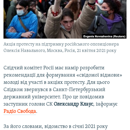
ВІДЕОУРОКИ «ELIFBE»
Русский
СВІДЧЕННЯ ОКУПАЦІЇ
Qırımtatar
УКРАЇНСЬКА ПРОБЛЕМА КРИМУ
ДОЛУЧАЙСЯ!
ІНФОГРАФІКА
Акція протесту на підтримку російського опозиціонера
Олексія Навального, Москва, Росія, 21 квітня 2021 року
Усі сайти RFE/RL
Слідчий комітет Росії має намір розробити
рекомендації для формування «свідомої відмови»
молоді від участі в акціях протесту. Для цього
Слідком звернувся в Санкт-Петербурзький
державний університет. Про це повідомив
заступник голови СК
Олександр Клаус
, інформує
Радіо Свобода
.
За його словами, відомство в січні 2021 року