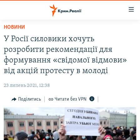
Доступність
посилання
Перейти
НОВИНИ
до
НОВИНИ
У Росії силовики хочуть
основного
ВОДА.КРИМ
матеріалу
розробити рекомендації для
ВІДЕО ТА ФОТО
Перейти
формування «свідомої відмови»
до
ПОЛІТИКА
від акцій протесту в молоді
основної
БЛОГИ
навігації
23 липень 2021, 12:38
Перейти
ПОГЛЯД
до
Поділитись
Читати без VPN
ІНТЕРВ'Ю
пошуку
ВСЕ ЗА ДЕНЬ
СПЕЦПРОЕКТИ
ЯК ОБІЙТИ БЛОКУВАННЯ
ДЕПОРТАЦІЯ