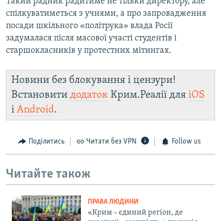
Такий радник радитиме не тільки директору, але
спілкуватиметься з учнями, а про запровадження
посади шкільного «політрука» влада Росії
задумалася після масової участі студентів і
старшокласників у протестних мітингах.
Новини без блокування і цензури!
Встановити
додаток
Крим.Реалії для
iOS
і
Android
.
Поділитись
Читати без VPN
Follow us
Читайте також
ПРАВА ЛЮДИНИ
«Крим – єдиний регіон, де