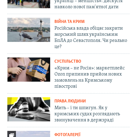
українці – меншість»: дискусія
навколо нової пам'ятної дати
ВІЙНА ТА КРИМ
Російська влада обіцяє закрити
морський шлях українським
БпЛА до Севастополя. Чи реально
це?
СУСПІЛЬСТВО
«Крим – не Росія»: маркетплейс
Ozon припинив прийом нових
замовлень на Кримському
півострові
ПРАВА ЛЮДИНИ
Мить – і ти шпигун. Як у
кримських судах розглядають
звинувачення в держзраді
ФОТОГАЛЕРЕЇ