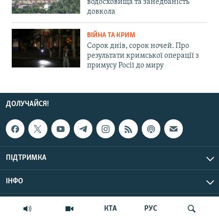
водосховища та занедбаність
довкола
ВІЙНА ТА КРИМ
Сорок днів, сорок ночей. Про
результати кримської операції з
примусу Росії до миру
ДОЛУЧАЙСЯ!
ПІДТРИМКА
ІНФО
© Крим.Реалії, 2026 | Усі права застережено.
КТА
РУС