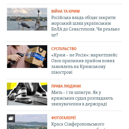
ВІЙНА ТА КРИМ
Російська влада обіцяє закрити
морський шлях українським
БпЛА до Севастополя. Чи реально
це?
СУСПІЛЬСТВО
«Крим – не Росія»: маркетплейс
Ozon припинив прийом нових
замовлень на Кримському
півострові
ПРАВА ЛЮДИНИ
Мить – і ти шпигун. Як у
кримських судах розглядають
звинувачення в держзраді
ФОТОГАЛЕРЕЇ
Краса Сімферопольського