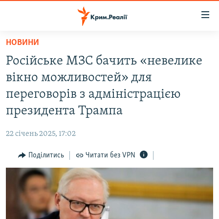
Доступність
посилання
Перейти
НОВИНИ
до
НОВИНИ
Російське МЗС бачить «невелике
основного
ВОДА.КРИМ
матеріалу
вікно можливостей» для
ВІДЕО ТА ФОТО
Перейти
переговорів з адміністрацією
до
ПОЛІТИКА
президента Трампа
основної
БЛОГИ
навігації
22 січень 2025, 17:02
Перейти
ПОГЛЯД
до
Поділитись
Читати без VPN
ІНТЕРВ'Ю
пошуку
ВСЕ ЗА ДЕНЬ
СПЕЦПРОЕКТИ
ЯК ОБІЙТИ БЛОКУВАННЯ
ДЕПОРТАЦІЯ