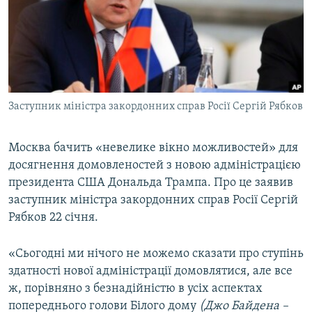
ВІДЕОУРОКИ «ELIFBE»
Русский
СВІДЧЕННЯ ОКУПАЦІЇ
Qırımtatar
УКРАЇНСЬКА ПРОБЛЕМА КРИМУ
ДОЛУЧАЙСЯ!
ІНФОГРАФІКА
Заступник міністра закордонних справ Росії Сергій Рябков
Москва бачить «невелике вікно можливостей» для
Усі сайти RFE/RL
досягнення домовленостей з новою адміністрацією
президента США Дональда Трампа. Про це заявив
заступник міністра закордонних справ Росії Сергій
Рябков 22 січня.
«Сьогодні ми нічого не можемо сказати про ступінь
здатності нової адміністрації домовлятися, але все
ж, порівняно з безнадійністю в усіх аспектах
попереднього голови Білого дому
(Джо Байдена –