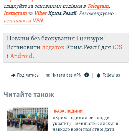
слідкуйте за основними подіями в
Telegram
,
Instagram
та
Viber
Крим.Реалії
. Рекомендуємо
встановити
VPN
.
Новини без блокування і цензури!
Встановити
додаток
Крим.Реалії для
iOS
і
Android
.
Поділитись
Читати без VPN
Follow us
Читайте також
ПРАВА ЛЮДИНИ
«Крим – єдиний регіон, де
українці – меншість»: дискусія
навколо нової пам'ятної дати