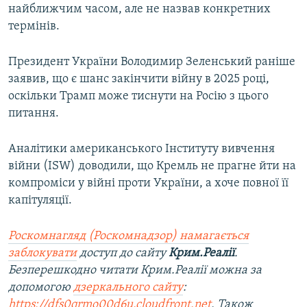
найближчим часом, але не назвав конкретних
термінів.
Президент України Володимир Зеленський раніше
заявив, що є шанс закінчити війну в 2025 році,
оскільки Трамп може тиснути на Росію з цього
питання.
Аналітики американського Інституту вивчення
війни (ISW) доводили, що Кремль не прагне йти на
компроміси у війні проти України, а хоче повної її
капітуляції.
Роскомнагляд (Роскомнадзор) намагається
заблокувати
доступ до сайту
Крим.Реалії
.
Безперешкодно читати Крим.Реалії можна за
допомогою
дзеркального сайту
:
https://dfs0qrmo00d6u.cloudfront.net
. Також