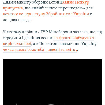
Днями міністр оборони Естонії
Ханно Певкур
припустив,
що «найбільшою перешкодою» для
початку контрнаступу Збройних сил України
є
дощова погода.
У лютому керівник ГУР Міноборони заявляв, що від
середини і до кінця весни
на фронті відбудуться
вирішальні бої
, а в Пентагоні казали, що Україну
чекає важка боротьба навесні та влітку
.