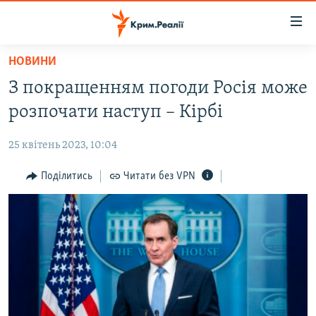
Доступність
посилання
Перейти
НОВИНИ
до
НОВИНИ
З покращенням погоди Росія може
основного
ВОДА.КРИМ
матеріалу
розпочати наступ – Кірбі
ВІДЕО ТА ФОТО
Перейти
до
25 квітень 2023, 10:04
ПОЛІТИКА
основної
БЛОГИ
Поділитись
Читати без VPN
навігації
Перейти
ПОГЛЯД
до
ІНТЕРВ'Ю
пошуку
ВСЕ ЗА ДЕНЬ
СПЕЦПРОЕКТИ
ЯК ОБІЙТИ БЛОКУВАННЯ
ДЕПОРТАЦІЯ