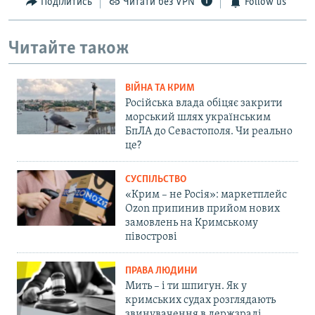
Поділитись
Читати без VPN
Follow us
Читайте також
ВІЙНА ТА КРИМ
Російська влада обіцяє закрити
морський шлях українським
БпЛА до Севастополя. Чи реально
це?
СУСПІЛЬСТВО
«Крим – не Росія»: маркетплейс
Ozon припинив прийом нових
замовлень на Кримському
півострові
ПРАВА ЛЮДИНИ
Мить – і ти шпигун. Як у
кримських судах розглядають
звинувачення в держзраді