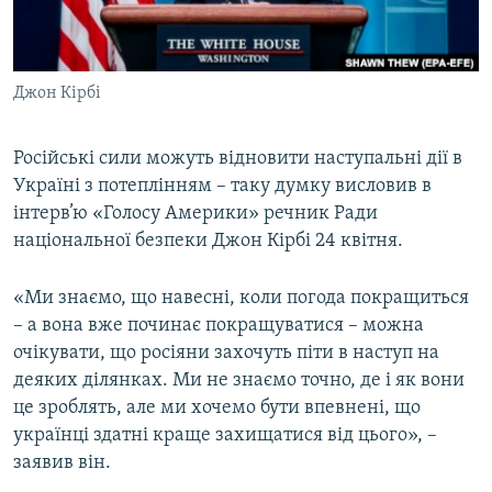
ВІДЕОУРОКИ «ELIFBE»
Русский
СВІДЧЕННЯ ОКУПАЦІЇ
Qırımtatar
Джон Кірбі
УКРАЇНСЬКА ПРОБЛЕМА КРИМУ
ДОЛУЧАЙСЯ!
ІНФОГРАФІКА
Російські сили можуть відновити наступальні дії в
Україні з потеплінням – таку думку висловив в
інтерв’ю «Голосу Америки» речник Ради
Усі сайти RFE/RL
національної безпеки Джон Кірбі 24 квітня.
«Ми знаємо, що навесні, коли погода покращиться
– а вона вже починає покращуватися – можна
очікувати, що росіяни захочуть піти в наступ на
деяких ділянках. Ми не знаємо точно, де і як вони
це зроблять, але ми хочемо бути впевнені, що
українці здатні краще захищатися від цього», –
заявив він.