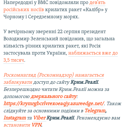
Напередодні у ВМС повідомляли про
дев’ять
російських носіїв
крилатих ракет «Калібр» у
Чорному і Середземному морях.
У вечірньому зверенні 22 серпня президент
Володимир Зеленський повідомив, що загальна
кількість різних крилатих ракет, які Росія
застосувала проти України,
наближається вже до
3,5 тисяч
.
Роскомнагляд (Роскомнадзор) намагається
заблокувати
доступ до сайту
Крим.Реалії
.
Безперешкодно читати Крим.Реалії можна за
допомогою
дзеркального сайту
:
https://krymrgbcrlvrexoeaqjy.azureedge.net/
. Також
слідкуйте за основними подіями в
Telegram
,
Instagram
та
Viber
Крим.Реалії
. Рекомендуємо вам
встановити
VPN
.