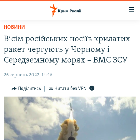
Доступність
посилання
Перейти
НОВИНИ
до
НОВИНИ
Вісім російських носіїв крилатих
основного
ВОДА.КРИМ
матеріалу
ракет чергують у Чорному і
ВІДЕО ТА ФОТО
Перейти
Середземному морях – ВМС ЗСУ
до
ПОЛІТИКА
основної
26 серпень 2022, 14:46
БЛОГИ
навігації
Перейти
Поділитись
Читати без VPN
ПОГЛЯД
до
ІНТЕРВ'Ю
пошуку
ВСЕ ЗА ДЕНЬ
СПЕЦПРОЕКТИ
ЯК ОБІЙТИ БЛОКУВАННЯ
ДЕПОРТАЦІЯ