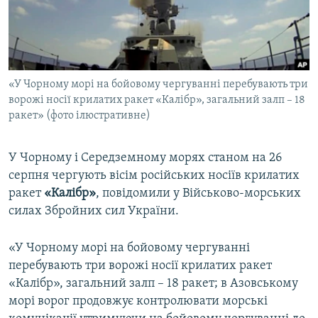
ВІДЕОУРОКИ «ELIFBE»
Русский
СВІДЧЕННЯ ОКУПАЦІЇ
Qırımtatar
УКРАЇНСЬКА ПРОБЛЕМА КРИМУ
«У Чорному морі на бойовому чергуванні перебувають три
ДОЛУЧАЙСЯ!
ІНФОГРАФІКА
ворожі носії крилатих ракет «Калібр», загальний залп – 18
ракет» (фото ілюстративне)
Усі сайти RFE/RL
У Чорному і Середземному морях станом на 26
серпня чергують вісім російських носіїв крилатих
ракет
«Калібр»
, повідомили у Військово-морських
силах Збройних сил України.
«У Чорному морі на бойовому чергуванні
перебувають три ворожі носії крилатих ракет
«Калібр», загальний залп – 18 ракет; в Азовському
морі ворог продовжує контролювати морські