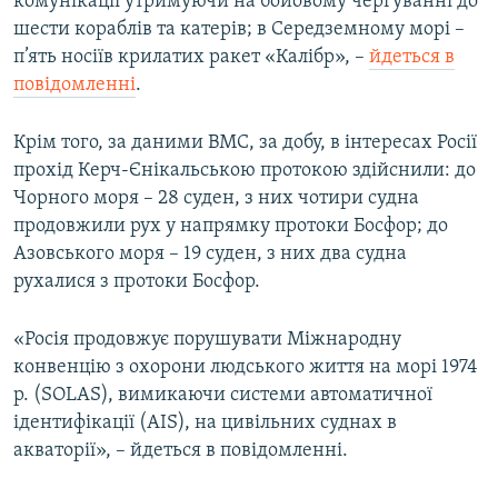
комунікації утримуючи на бойовому чергуванні до
шести кораблів та катерів; в Середземному морі –
п’ять носіїв крилатих ракет «Калібр», –
йдеться в
повідомленні
.
Крім того, за даними ВМС, за добу, в інтересах Росії
прохід Керч-Єнікальською протокою здійснили: до
Чорного моря – 28 суден, з них чотири судна
продовжили рух у напрямку протоки Босфор; до
Азовського моря – 19 суден, з них два судна
рухалися з протоки Босфор.
«Росія продовжує порушувати Міжнародну
конвенцію з охорони людського життя на морі 1974
р. (SOLAS), вимикаючи системи автоматичної
ідентифікації (AIS), на цивільних суднах в
акваторії», – йдеться в повідомленні.