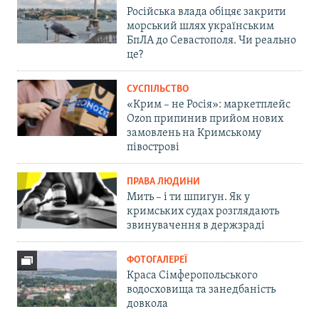
Російська влада обіцяє закрити
морський шлях українським
БпЛА до Севастополя. Чи реально
це?
СУСПІЛЬСТВО
«Крим – не Росія»: маркетплейс
Ozon припинив прийом нових
замовлень на Кримському
півострові
ПРАВА ЛЮДИНИ
Мить – і ти шпигун. Як у
кримських судах розглядають
звинувачення в держзраді
ФОТОГАЛЕРЕЇ
Краса Сімферопольського
водосховища та занедбаність
довкола