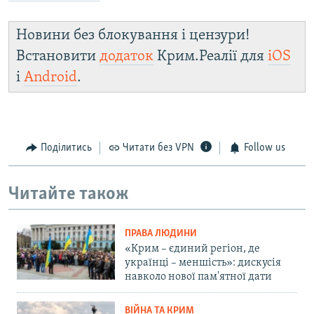
Новини без блокування і цензури!
Встановити
додаток
Крим.Реалії для
iOS
і
Android
.
Поділитись
Читати без VPN
Follow us
Читайте також
ПРАВА ЛЮДИНИ
«Крим – єдиний регіон, де
українці – меншість»: дискусія
навколо нової пам'ятної дати
ВІЙНА ТА КРИМ