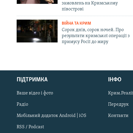
замовлень на Кримському
півострові
ВІЙНА ТА КРИМ
Сорок днів, сорок ночей. Про
результати кримської операції з
примусу Росії до миру
Русский
ПІДТРИМКА
ІНФО
Qırımtatar
Ваше відео і фото
Крим.Реалії
ДОЛУЧАЙСЯ!
Радіо
Передрук
Мобільний додаток Android | iOS
Контакти
RSS / Podcast