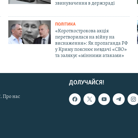
звинувачення в держзраді
ПОЛІТИКА
«Короткострокова акція
перетворилася на війну на
виснаження»: Як пропаганда РФ
у Криму пояснює невдачі «СВО»
та залякує «мінними атаками»
ДОЛУЧАЙСЯ!
. Про нас