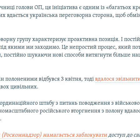
чниці голови ОП, ця ініціатива є одним із «багатьох к
их вдається українська переговорна сторона, щоб обмі
ворну групу характеризує проактивна позиція. І пості
 під якими ми заходимо. Це непростий процес, який по
, постійно шукаючи нові способи витягнути більше на
н полоненими відбувся 3 квітня, тоді
вдалося звільнити
двох цивільних.
ординаційного штабу з питань поводження з військов
номасштабного російського вторгнення з полону вдалос
.
 (Роскомнадзор) намагається заблокувати
доступ до са