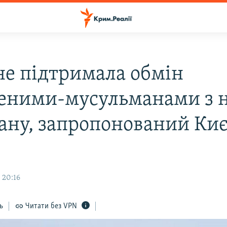
 не підтримала обмін
еними-мусульманами з 
ану, запропонований Киє
 20:16
ь
Читати без VPN