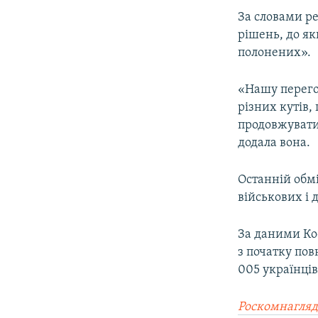
За словами ре
рішень, до як
полонених».
«Нашу перего
різних кутів,
продовжувати
додала вона.
Останній обмі
військових і 
За даними Ко
з початку пов
005 українців
Роскомнагляд