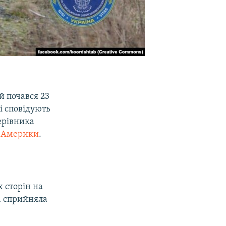
й почався 23
і сповідують
керівника
у Америки
.
 сторін на
на сприйняла