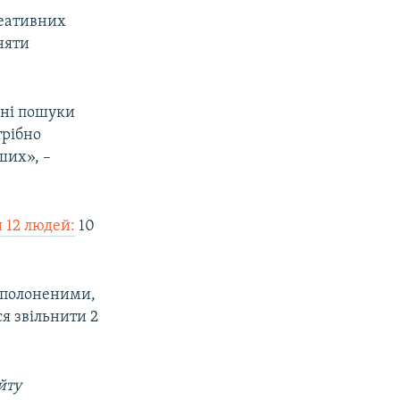
реативних
няти
йні пошуки
трібно
ших», –
 12 людей:
10
ополоненими,
я звільнити 2
йту