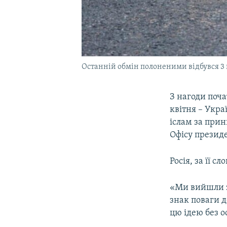
Останній обмін полоненими відбувся 3 к
З нагоди поча
квітня – Укра
іслам за прин
Офісу президе
Росія, за її с
«Ми вийшли з 
знак поваги д
цю ідею без о