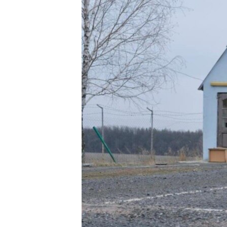
ВІДЕОУРОКИ «ELIFBE»
СВІДЧЕННЯ ОКУПАЦІЇ
УКРАЇНСЬКА ПРОБЛЕМА КРИМУ
ІНФОГРАФІКА