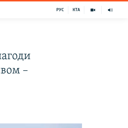
РУС
КТА
нагоди
вом –