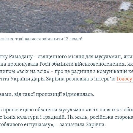
вітня, тоді вдалося звільнити 12 людей
тку Рамадану – священного місяця для мусульман, яки
їна пропонувала Росії обміняти військовополонених, як
ципом «всіх на всіх» – про це радниця з комунікацій 
нта України Дарія Зарівна розповіла в інтервʼю
Голос
ловами, від такої пропозиції відмовилась.
пропозицією обміняти мусульман «всіх на всіх» з обох
о їхніх культури і традицій. На жаль, російська сторо
собливого ентузіазму», – зазначила Зарівна.