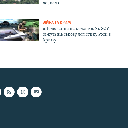
довкола
ВІЙНА ТА КРИМ
«Полювання на колони». Як ЗСУ
ріжуть військову логістику Росії в
Криму