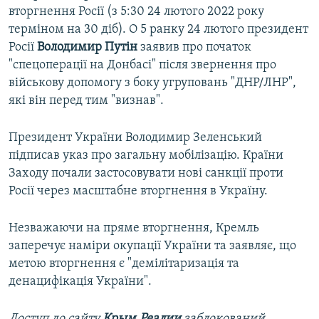
вторгнення Росії (з 5:30 24 лютого 2022 року
терміном на 30 діб). О 5 ранку 24 лютого президент
Росії
Володимир Путін
заявив про початок
"спецоперації на Донбасі" після звернення про
військову допомогу з боку угруповань "ДНР/ЛНР",
які він перед тим "визнав".
Президент України Володимир Зеленський
підписав указ про загальну мобілізацію. Країни
Заходу почали застосовувати нові санкції проти
Росії через масштабне вторгнення в Україну.
Незважаючи на пряме вторгнення, Кремль
заперечує наміри окупації України та заявляє, що
метою вторгнення є "демілітаризація та
денацифікація України".
Доступ до сайту
Крым.Реалии
заблокований