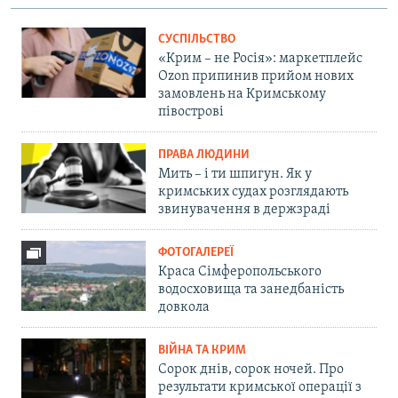
СУСПІЛЬСТВО
«Крим – не Росія»: маркетплейс
Ozon припинив прийом нових
замовлень на Кримському
півострові
ПРАВА ЛЮДИНИ
Мить – і ти шпигун. Як у
кримських судах розглядають
звинувачення в держзраді
ФОТОГАЛЕРЕЇ
Краса Сімферопольського
водосховища та занедбаність
довкола
ВІЙНА ТА КРИМ
Сорок днів, сорок ночей. Про
результати кримської операції з