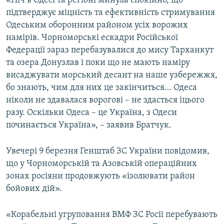
«Ніч в Одесі та регіоні минула спокійно, що
ВІДЕОУРОКИ «ELIFBE»
підтверджує міцність та ефективність стримування
Русский
Одеським оборонним районом усіх ворожих
СВІДЧЕННЯ ОКУПАЦІЇ
Qırımtatar
намірів. Чорноморські ескадри Російської
УКРАЇНСЬКА ПРОБЛЕМА КРИМУ
Федерації зараз перебазувалися до мису Тарханкут
та озера Донузлав і поки що не мають наміру
ДОЛУЧАЙСЯ!
ІНФОГРАФІКА
висаджувати морський десант на наше узбережжя,
бо знають, чим для них це закінчиться… Одеса
ніколи не здавалася ворогові – не здасться іцього
Усі сайти RFE/RL
разу. Оскільки Одеса – це Україна, з Одеси
починається Україна», – заявив Братчук.
Увечері 9 березня Генштаб ЗС України повідомив,
що у Чорноморській та Азовській операційних
зонах росіяни продовжують «ізолювати район
бойових дій».
«Корабельні угруповання ВМФ ЗС Росії перебувають