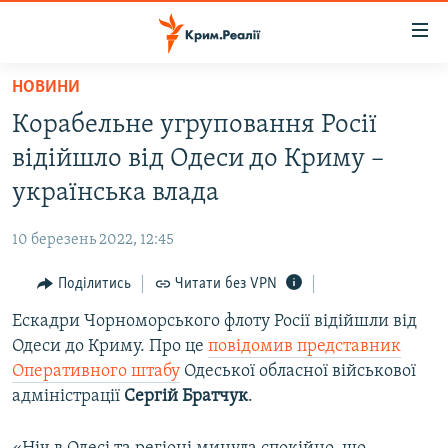
Доступність
посилання
Перейти
НОВИНИ
до
НОВИНИ
Корабельне угруповання Росії
основного
ВОДА.КРИМ
матеріалу
відійшло від Одеси до Криму –
ВІДЕО ТА ФОТО
Перейти
українська влада
до
ПОЛІТИКА
основної
10 березень 2022, 12:45
БЛОГИ
навігації
Перейти
Поділитись
Читати без VPN
ПОГЛЯД
до
Ескадри Чорноморського флоту Росії відійшли від
ІНТЕРВ'Ю
пошуку
Одеси до Криму. Про це
повідомив представник
ВСЕ ЗА ДЕНЬ
Оперативного штабу
Одеської обласної військової
СПЕЦПРОЕКТИ
адміністрації
Сергій Братчук
.
ЯК ОБІЙТИ БЛОКУВАННЯ
ДЕПОРТАЦІЯ