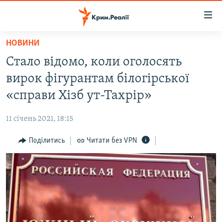
Доступність
посилання
Перейти
НОВИНИ
до
НОВИНИ
Стало відомо, коли оголосять
основного
ВОДА.КРИМ
матеріалу
вирок фігурантам білогірської
ВІДЕО ТА ФОТО
Перейти
«справи Хізб ут-Тахрір»
до
ПОЛІТИКА
основної
11 січень 2021, 18:15
БЛОГИ
навігації
Перейти
Поділитись
Читати без VPN
ПОГЛЯД
до
ІНТЕРВ'Ю
пошуку
ВСЕ ЗА ДЕНЬ
СПЕЦПРОЕКТИ
ЯК ОБІЙТИ БЛОКУВАННЯ
ДЕПОРТАЦІЯ