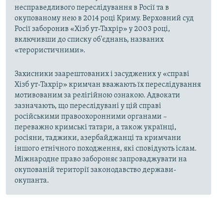
несправедливого переслідування в Росії та в
окупованому нею в 2014 році Криму. Верховний суд
Росії заборонив «Хізб ут-Тахрір» у 2003 році,
включивши до списку об'єднань, названих
«терористичними».
Захисники заарештованих і засуджених у «справі
Хізб ут-Тахрір» кримчан вважають їх переслідування
мотивованим за релігійною ознакою. Адвокати
зазначають, що переслідувані у цій справі
російськими правоохоронними органами –
переважно кримські татари, а також українці,
росіяни, таджики, азербайджанці та кримчани
іншого етнічного походження, які сповідують іслам.
Міжнародне право забороняє запроваджувати на
окупованій території законодавство держави-
окупанта.