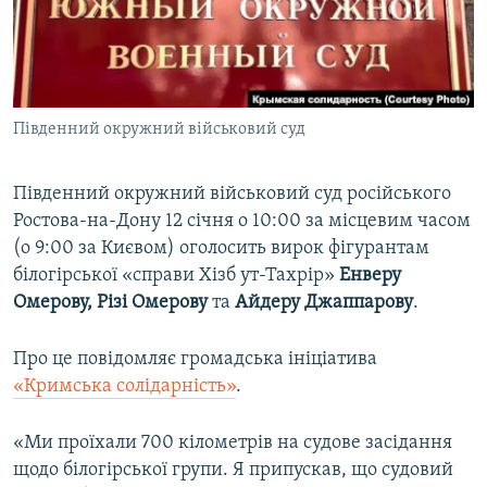
ВІДЕОУРОКИ «ELIFBE»
Русский
СВІДЧЕННЯ ОКУПАЦІЇ
Qırımtatar
УКРАЇНСЬКА ПРОБЛЕМА КРИМУ
Південний окружний військовий суд
ДОЛУЧАЙСЯ!
ІНФОГРАФІКА
Південний окружний військовий суд російського
Ростова-на-Дону 12 січня о 10:00 за місцевим часом
Усі сайти RFE/RL
(о 9:00 за Києвом) оголосить вирок фігурантам
білогірської «справи Хізб ут-Тахрір»
Енверу
Омерову, Різі Омерову
та
Айдеру Джаппарову
.
Про це повідомляє громадська ініціатива
«Кримська солідарність»
.
«Ми проїхали 700 кілометрів на судове засідання
щодо білогірської групи. Я припускав, що судовий