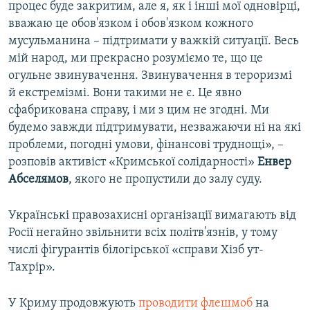
процес буде закритим, але я, як і інші мої одновірці,
вважаю це обов'язком і обов'язком кожного
мусульманина – підтримати у важкій ситуації. Весь
мій народ, ми прекрасно розуміємо те, що це
огульне звинувачення. Звинувачення в тероризмі
й екстремізмі. Вони такими не є. Це явно
сфабрикована справу, і ми з цим не згодні. Ми
будемо завжди підтримувати, незважаючи ні на які
проблеми, погодні умови, фінансові труднощі», –
розповів активіст «Кримської солідарності»
Енвер
Абселямов
, якого не пропустили до залу суду.
Українські правозахисні організації вимагають від
Росії негайно звільнити всіх політв'язнів, у тому
числі фігурантів білогірської «справи Хізб ут-
Тахрір».
У Криму продовжують
проводити флешмоб
на