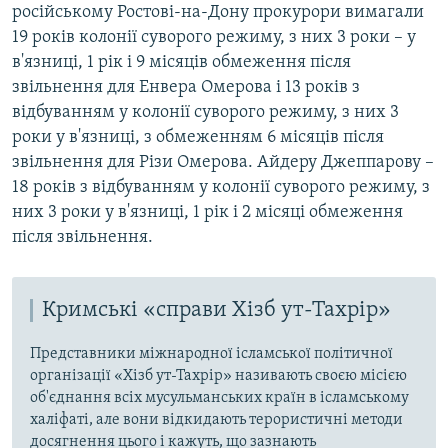
російському Ростові-на-Дону прокурори вимагали
19 років колонії суворого режиму, з них 3 роки – у
в'язниці, 1 рік і 9 місяців обмеження після
звільнення для Енвера Омерова і 13 років з
відбуванням у колонії суворого режиму, з них 3
роки у в'язниці, з обмеженням 6 місяців після
звільнення для Різи Омерова. Айдеру Джеппарову –
18 років з відбуванням у колонії суворого режиму, з
них 3 роки у в'язниці, 1 рік і 2 місяці обмеження
після звільнення.
Кримські «справи Хізб ут-Тахрір»
Представники міжнародної ісламської політичної
організації «Хізб ут-Тахрір» називають своєю місією
об'єднання всіх мусульманських країн в ісламському
халіфаті, але вони відкидають терористичні методи
досягнення цього і кажуть, що зазнають