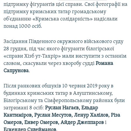
підтримку фігурантів цієї справи. Свої фотографії на
підтримку кримських татар громадському
об'єднанню «Кримська солідарність» надіслали
понад 1000 осіб.
Засідання Південного окружного військового суду
28 грудня, під час якого фігуранти білогірської
«справи Хізб ут-Тахрір» мали виступити з останнім
словом, скасували через хворобу судді
Романа
Сапрунова
.
Після ранкових обшуків 10 червня 2019 року в
будинках кримських татар в Алуштинському,
Білогірському та Сімферопольському районах були
затримані 8 осіб:
Руслан Нагаєв, Ельдар
Кантиміров, Руслан Месутов, Ленур Халілов, Різа
Омеров, Енвер Омеров, Айдер Джеппаров
і
Ескендер Сулейманов
.