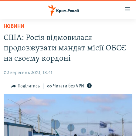
Доступність
посилання
Перейти
НОВИНИ
до
НОВИНИ
США: Росія відмовилася
основного
ВОДА.КРИМ
матеріалу
продовжувати мандат місії ОБСЄ
ВІДЕО ТА ФОТО
Перейти
на своєму кордоні
до
ПОЛІТИКА
основної
02 вересень 2021, 18:41
БЛОГИ
навігації
Перейти
Поділитись
Читати без VPN
ПОГЛЯД
до
ІНТЕРВ'Ю
пошуку
ВСЕ ЗА ДЕНЬ
СПЕЦПРОЕКТИ
ЯК ОБІЙТИ БЛОКУВАННЯ
ДЕПОРТАЦІЯ