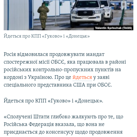
ВІДЕОУРОКИ «ELIFBE»
Русский
СВІДЧЕННЯ ОКУПАЦІЇ
Qırımtatar
УКРАЇНСЬКА ПРОБЛЕМА КРИМУ
Йдеться про КПП «Гуково» і «Донецьк»
ДОЛУЧАЙСЯ!
ІНФОГРАФІКА
Росія відмовилася продовжувати мандат
спостережної місії ОБСЄ, яка працювала в районі
Усі сайти RFE/RL
російських контрольно-пропускних пунктів на
кордоні з Україною. Про це
йдеться
у заяві
спеціального представника США при ОБСЄ.
Йдеться про КПП «Гуково» і «Донецьк».
«Сполучені Штати глибоко жалкують про те, що
Російська Федерація вказала, що вона не
приєднається до консенсусу щодо продовження