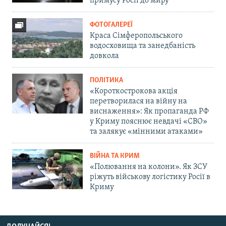
примусу Росії до миру
ФОТОГАЛЕРЕЇ
Краса Сімферопольського
водосховища та занедбаність
довкола
ПОЛІТИКА
«Короткострокова акція
перетворилася на війну на
виснаження»: Як пропаганда РФ
у Криму пояснює невдачі «СВО»
та залякує «мінними атаками»
ВІЙНА ТА КРИМ
«Полювання на колони». Як ЗСУ
ріжуть військову логістику Росії в
Криму