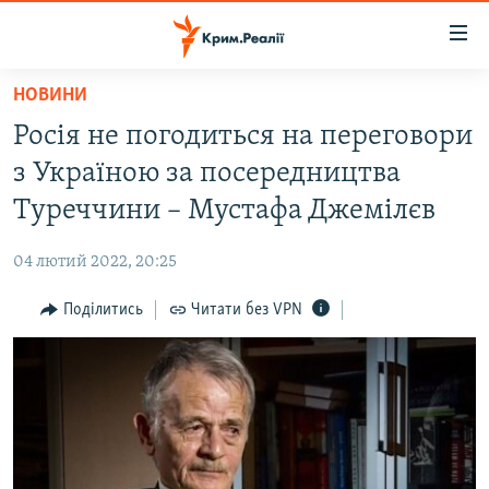
Доступність
посилання
Перейти
НОВИНИ
до
НОВИНИ
Росія не погодиться на переговори
основного
ВОДА.КРИМ
матеріалу
з Україною за посередництва
ВІДЕО ТА ФОТО
Перейти
Туреччини – Мустафа Джемілєв
до
ПОЛІТИКА
основної
04 лютий 2022, 20:25
БЛОГИ
навігації
Перейти
Поділитись
Читати без VPN
ПОГЛЯД
до
ІНТЕРВ'Ю
пошуку
ВСЕ ЗА ДЕНЬ
СПЕЦПРОЕКТИ
ЯК ОБІЙТИ БЛОКУВАННЯ
ДЕПОРТАЦІЯ