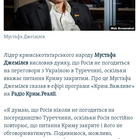
ВІДЕОУРОКИ «ELIFBE»
Русский
СВІДЧЕННЯ ОКУПАЦІЇ
Qırımtatar
УКРАЇНСЬКА ПРОБЛЕМА КРИМУ
Мустафа Джеімлєв
ДОЛУЧАЙСЯ!
ІНФОГРАФІКА
Лідер кримськотатарського народу
Мустафа
Джемілєв
висловив думку, що Росія не погодиться
Усі сайти RFE/RL
на переговори з Україною в Туреччині, оскільки
вважає питання Криму закритим. Про це Мустафа
Джемілєв сказав в ефірі програми «Крим.Важливе»
на
Радіо Крим.Реалії
.
«Я думаю, що Росія ніколи не погодиться на
посередництво Туреччини, оскільки Росія постійно
повторює, що питання Криму закрите і його не
обговорюватимуть. Подивимося, можливо,