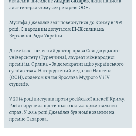
академік, дисидент
Андрій Сахаров
, який написав
лист генеральному секретареві ООН.
Мустафа Джемілєв зміг повернутися до Криму в 1991
році. Є народним депутатом III-IX скликань
Верховної Ради України.
Джемілєв – почесний доктор права Сельджуцького
університету (Туреччина), лауреат міжнародної
премії ім. Орлика «За демократизацію українського
суспільства». Нагороджений медаллю Нансена
(ООН), орденом князя Ярослава Мудрого V і IV
ступенів.
У 2014 році виступив проти російської анексії Криму.
Росія порушила проти нього кілька кримінальних
справ. У 2016 році Джемілєв був номінований на
премію Сахарова.