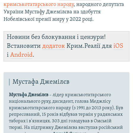
кримськотатарського народу
, народного депутата
України Мустафу Джемілєва на здобуття
Нобелівської премії миру у 2022 році.
Новини без блокування і цензури!
Встановити
додаток
Крим.Реалії для
iOS
і
Android
.
Мустафа Джемілєв
Мустафа Джемілєв
– лідер кримськотатарського
національного руху, дисидент, голова Меджлісу
кримськотатарського народу (з 1991 до 2013 року). Був
репресований, 15 років відбував термін у радянських
таборах і в'язницях. 303 дні голодував в Омській
тюрмі. На підтримку Джемілєва виступав російський