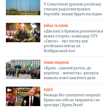
У Севастополі уразили російську
станцію радіоелектронної
боротьби: якими будуть наслідки
ВІЙНА ТА КРИМ
«Для них із Кримом розпочнеться
важка історія»: командир ОТУ
«Одеса» – про пастку для
російських військ на
Кінбурнській косі
ПРАВА ЛЮДИНИ
«Крим – єдиний регіон, де
українці – меншість»: дискусія
навколо нової пам'ятної дати
ВІДЕО
Блокада без сухопутної операції:
Крим сам себе не заправить і не
прогодує | Крим.Реалії