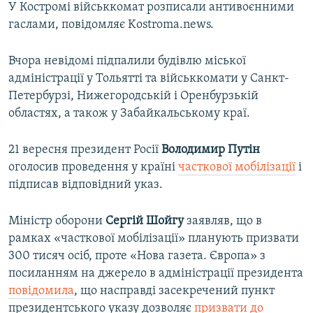
У Костромі військкомат розписали антивоєнними
гаслами, повідомляє Kostroma.news.
Вчора невідомі підпалили будівлю міської
адміністрації у Тольятті та військкомати у Санкт-
Петербурзі, Нижегородській і Оренбурзькій
областях, а також у Забайкальському краї.
21 вересня президент Росії
Володимир Путін
оголосив проведення у країні
часткової мобілізації
і
підписав відповідний указ.
Міністр оборони
Сергій Шойгу
заявляв, що в
рамках «часткової мобілізації» планують призвати
300 тисяч осіб, проте «Нова газета. Європа» з
посиланням на джерело в адміністрації президента
повідомила
, що насправді засекречений пункт
президентського указу дозволяє
призвати до