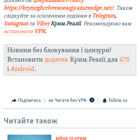
допомогою
дзеркального сайту
:
https://krymrgbcrlvrexoeaqjy.azureedge.net/
. Також
слідкуйте за основними подіями в
Telegram
,
Instagram
та
Viber
Крим.Реалії
. Рекомендуємо вам
встановити
VPN
.
Новини без блокування і цензури!
Встановити
додаток
Крим.Реалії для
iOS
і
Android
.
Поділитись
Читати без VPN
Follow us
Читайте також
ВІЙНА ТА КРИМ