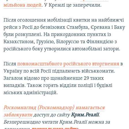
мільйона людей
. У Кремлі це заперечили.
Після оголошення мобілізації квитки на найближчі
рейси з Росії до безвізових Стамбула, Єревана і Баку
були розкуплені. На прикордонних пунктах із
Казахстаном, Грузією, Білоруссю та Фінляндією з
російського боку утворилися автомобільні затори.
Після
повномасштабного російського вторгнення
в
Україну по всій Росії підпалюють військкомати.
Загалом відомо про щонайменше 29 таких
випадків. Також горять відділи поліції і будівлі
міських адміністрацій.
Роскомнагляд (Роскомнадзор) намагається
заблокувати
доступ до сайту
Крим.Реалії
.
Безперешкодно читати Крим.Реалії можна за