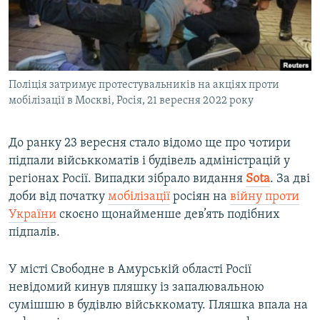
ВІДЕОУРОКИ «ELIFBE»
Русский
СВІДЧЕННЯ ОКУПАЦІЇ
Qırımtatar
УКРАЇНСЬКА ПРОБЛЕМА КРИМУ
Поліція затримує протестувальників на акціях проти
ДОЛУЧАЙСЯ!
ІНФОГРАФІКА
мобілізації в Москві, Росія, 21 вересня 2022 року
До ранку 23 вересня стало відомо ще про чотири
Усі сайти RFE/RL
підпали військкоматів і будівель адміністрацій у
регіонах Росії. Випадки зібрало видання
Sota
. За дві
доби від початку
мобілізації
росіян на
війну проти
України
скоєно щонайменше дев’ять подібних
підпалів.
У місті Свободне в Амурській області Росії
невідомий кинув пляшку із запалювальною
сумішшю в будівлю військкомату. Пляшка впала на