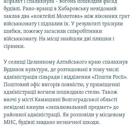
асфальт і спалахнула – вогонь пошкодив фасад
будівлі. Рано-вранці в Хабаровську невідомий
заклав два «коктейлі Молотова» між віконних ґрат
військкомату і підпалив їх. У результаті тріснули
шибки, пожежу загасили співробітники
військкомату. На місці знайшли дві пляшки і
сірники.
У селищі Целинному Алтайського краю спалахнув
Будинок культури, де розташовані в тому числі
адміністрація сільради і відділення «Пошти Росії».
Поштовий офіс вигорів повністю, у приміщенні
адміністрації вогнем пошкодило стелю. Також
вночі у місті Камишині Волгоградської області
невідомі кинули «запалювальний предмет» до
районної адміністрації. Як розповіли у місцевому
МНС, будівлі завдано незначної шкоди.