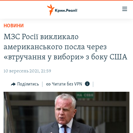
Доступність
посилання
Перейти
НОВИНИ
до
НОВИНИ
МЗС Росії викликало
основного
ВОДА.КРИМ
матеріалу
американського посла через
ВІДЕО ТА ФОТО
Перейти
«втручання у вибори» з боку США
до
ПОЛІТИКА
основної
10 вересень 2021, 21:59
БЛОГИ
навігації
Перейти
Поділитись
Читати без VPN
ПОГЛЯД
до
ІНТЕРВ'Ю
пошуку
ВСЕ ЗА ДЕНЬ
СПЕЦПРОЕКТИ
ЯК ОБІЙТИ БЛОКУВАННЯ
ДЕПОРТАЦІЯ