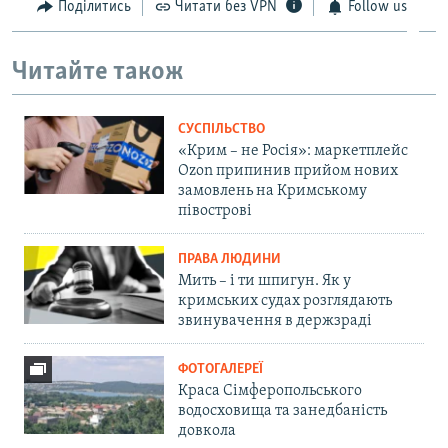
Поділитись
Читати без VPN
Follow us
Читайте також
СУСПІЛЬСТВО
«Крим – не Росія»: маркетплейс
Ozon припинив прийом нових
замовлень на Кримському
півострові
ПРАВА ЛЮДИНИ
Мить – і ти шпигун. Як у
кримських судах розглядають
звинувачення в держзраді
ФОТОГАЛЕРЕЇ
Краса Сімферопольського
водосховища та занедбаність
довкола