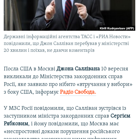
ВІДЕОУРОКИ «ELIFBE»
Русский
СВІДЧЕННЯ ОКУПАЦІЇ
Qırımtatar
УКРАЇНСЬКА ПРОБЛЕМА КРИМУ
Державні інформаційні агентства ТАСС і «РИА Новости»
ДОЛУЧАЙСЯ!
ІНФОГРАФІКА
повідомили, що Джон Салліван перебував у міністерстві
20 хвилин і поїхав, не даючи коментарів
Усі сайти RFE/RL
Посла США в Москві
Джона Саллівана
10 вересня
викликали до Міністерства закордонних справ
Росії, яке заявило про нібито «втручання у вибори»
з боку США, інформує
Радіо Свобода.
У МЗС Росії повідомили, що Салліван зустрівся із
заступником міністра закордонних справ
Сергієм
Рябковим
, і йому повідомили, що Москва має
«неспростовні докази порушення російського