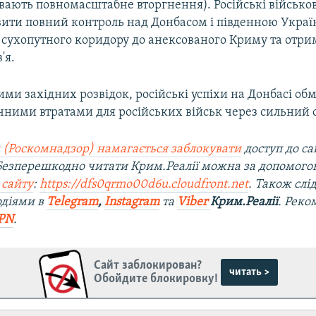
вають повномасштабне вторгнення). Російські військов
вити повний контроль над Донбасом і південною Украї
 сухопутного коридору до анексованого Криму та отр
'я.
ими західних розвідок, російські успіхи на Донбасі об
чними втратами для російських військ через сильний 
 (Роскомнадзор) намагається заблокувати
доступ до са
 Безперешкодно читати Крим.Реалії можна за допомог
 сайту
:
https://dfs0qrmo00d6u.cloudfront.net
. Також слі
одіями в
Telegram
,
Instagram
та
Viber
Крим.Реалії
. Рек
PN
.
Сайт заблокирован?
читать >
Обойдите блокировку!