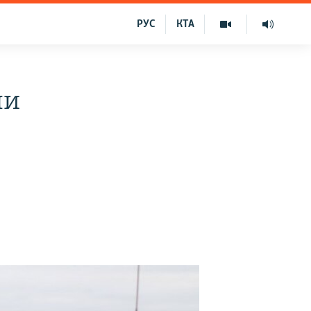
РУС
КТА
ли