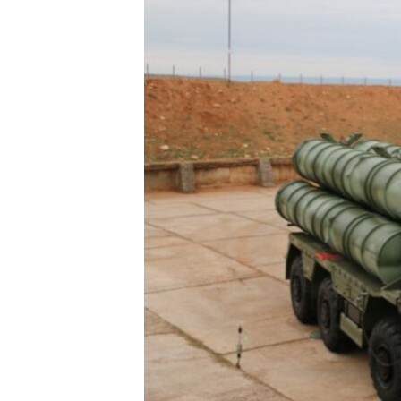
ВІДЕОУРОКИ «ELIFBE»
СВІДЧЕННЯ ОКУПАЦІЇ
УКРАЇНСЬКА ПРОБЛЕМА КРИМУ
ІНФОГРАФІКА