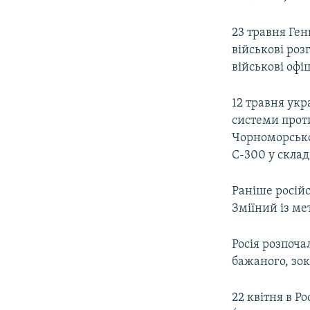
23 травня Ген
військові роз
військові офі
12 травня укр
системи проти
Чорноморсько
С-300 у склад
Раніше російс
Зміїний із м
Росія розпоча
бажаного, зок
22 квітня в Ро