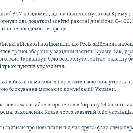
штаб ЗСУ повідомив, що на північному заході Криму ро
горнули два додаткові зенітні ракетні дивізіони С-400. 
ційно не повідомляли про це.
аїнські військові повідомили, що Росія здійснила нар
повітряної оборони у західній частині Криму. Так, у 
го, мис Тарханкут, було розгорнуто зенітно-ракетну б
і трьох пунктів управління.
ькі війська намагалися наростити свою присутність на
етою блокування морських комунікацій України.
ла повномасштабне вторгнення в Україну 24 лютого, ал
рема, захоплення Києва через завзятий опір українців
сії заявили про нові плани під час другої фази спецопера