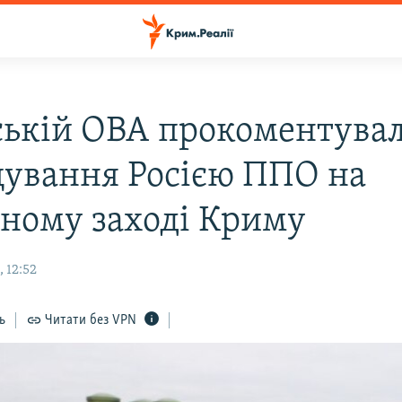
ській ОВА прокоментува
ування Росією ППО на
чному заході Криму
 12:52
ь
Читати без VPN