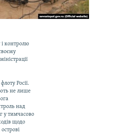
 і контролю
своєму
міністрації
лоту Росії.
ують не лише
рога
нтроль над
г у тимчасово
ходів щодо
 острові