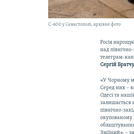
С-400 у Севастополі, архівне фото
Росія нарощу
над північно-
телеграм-кана
Сергій Братч
«У Чорному м
Серед них – к
Одесі та наші
залишається н
північно-захі
окупованому 
облаштування
Зміїний», – з