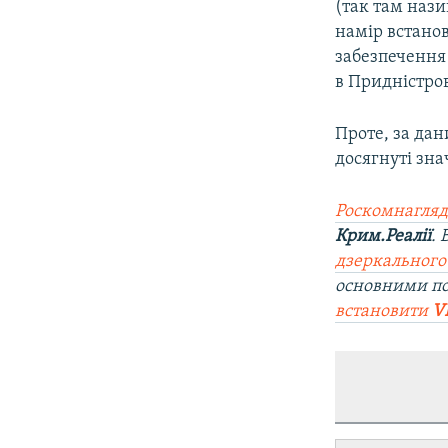
(так там нази
намір встано
забезпечення
в Придністров
Проте, за дан
досягнуті зна
Роскомнагляд
Крим.Реалії
.
дзеркального
основними п
встановити
V