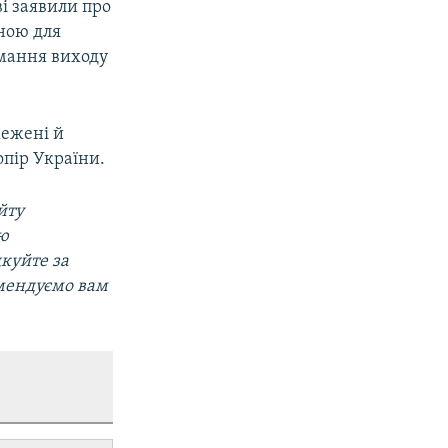
і заявили про
ною для
имання виходу
межені й
опір України.
йту
ою
дкуйте за
омендуємо вам