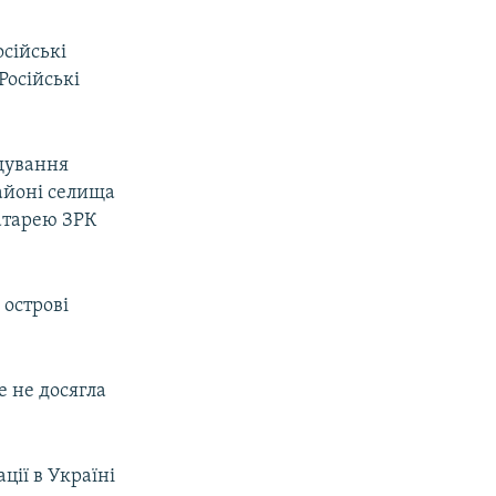
сійські
Російські
ощування
районі селища
атарею ЗРК
 острові
е не досягла
.
ції в Україні