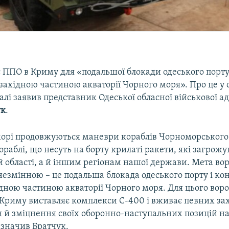
є ППО в Криму для «подальшої блокади одеського порту
західною частиною акваторії Чорного моря». Про це у 
лі заявив представник Одеської обласної військової ад
ук
.
орі продовжуються маневри кораблів Чорноморського ф
ораблі, що несуть на борту крилаті ракети, які загрож
й області, а й іншим регіонам нашої держави. Мета во
езмінною – це подальша блокада одеського порту і ко
дною частиною акваторії Чорного моря. Для цього воро
Криму виставляє комплекси С-400 і вживає певних за
 й зміцнення своїх оборонно-наступальних позицій на
азначив Братчук.