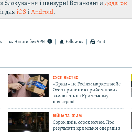
з блокування і цензури! Встановити
додаток
ії для
iOS
і
Android
.
ь
Читати без VPN
Follow us
Print
СУСПІЛЬСТВО
«Крим – не Росія»: маркетплейс
Ozon припинив прийом нових
замовлень на Кримському
півострові
ВІЙНА ТА КРИМ
Сорок днів, сорок ночей. Про
результати кримської операції з